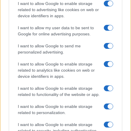
I want to allow Google to enable storage
aforismi e citazioni più grande del web (137.905 frasi in
related to advertising like cookies on web or
database) • ©2005-2025 • La riproduzione dei testi è
device identifiers in apps.
consentita citando la fonte secondo la Licenza
I want to allow my user data to be sent to
Creative Commons
• Nota: in qualità di Affiliato Amazon,
Google for online advertising purposes.
il sito ricava una commissione sugli acquisti idonei. •
Contatti
I want to allow Google to send me
personalized advertising.
I want to allow Google to enable storage
related to analytics like cookies on web or
device identifiers in apps.
I want to allow Google to enable storage
related to functionality of the website or app.
I want to allow Google to enable storage
related to personalization.
I want to allow Google to enable storage
related to security, including authentication