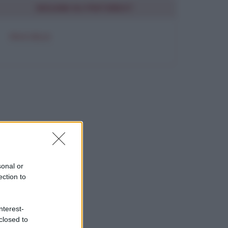
SEGUIMI SU PINTEREST
FRASI BELLE
sonal or
ection to
nterest-
closed to