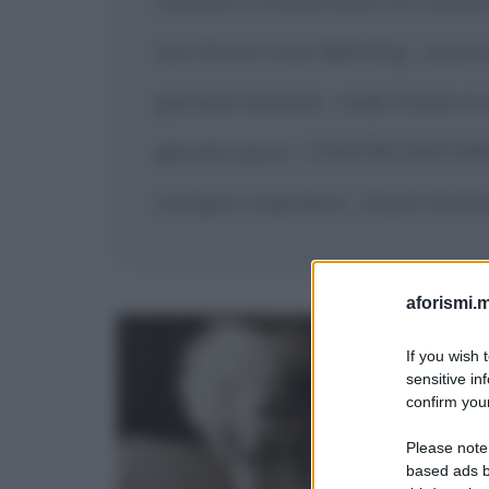
l'azzurro s'incancrena con usura
non trova il suo Memling
usura s
|
giovane amante
cede il letto a 
|
giovani sposi
CONTRO NATU
|
carogne crapulano
ospiti d'usur
|
aforismi.m
If you wish 
sensitive in
confirm your
Please note
based ads b