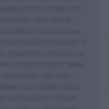
n giunge al mercato
e le pecore non
|
'usura, spunta
l'ago in mano alle
|
ietro Lombardo
non si fe' con usura
|
|
iero della Francesca o Zuan Bellini
nè
|
ra.
L'Angelico non si fe' con usura, nè
|
hiesa di pietra viva firmata : "Adamo
o
Saint Trophine e Saint Hilaire,
|
|
gginisce arte ed artigiano
tarla la
|
l 'arte d'intessere oro nell'ordito;
|