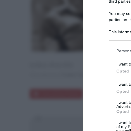
third parties
You may sepa
parties on t
This informa
Participants
Please note
Persona
information 
deny consent
EZRA POUND
I want t
in below Go
Opted 
Contro l'usura
Titolo della poesia:
I want t
Opted 
Frasi di Ezra Pound
I want 
Advertis
Opted 
I want t
of my P
was col