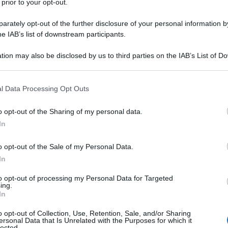
 prior to your opt-out.
rately opt-out of the further disclosure of your personal information by
he IAB’s list of downstream participants.
tion may also be disclosed by us to third parties on the IAB’s List of 
 that may further disclose it to other third parties.
 that this website/app uses one or more Google services and may gath
l Data Processing Opt Outs
including but not limited to your visit or usage behaviour. You may click 
 to Google and its third-party tags to use your data for below specifi
o opt-out of the Sharing of my personal data.
ogle consent section.
In
o opt-out of the Sale of my Personal Data.
In
to opt-out of processing my Personal Data for Targeted
ing.
In
o opt-out of Collection, Use, Retention, Sale, and/or Sharing
ersonal Data that Is Unrelated with the Purposes for which it
lected.