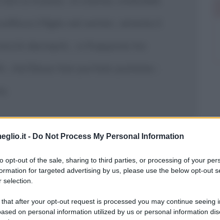
; non si ricama
in cremisi, smeraldo
|
offoca il figlio nel ventre
arresta il
|
vecchi decrepiti,
si frappone tra
|
RA
Ad Eleusi han portato puttane
|
|
a.
eglio.it -
Do Not Process My Personal Information
to opt-out of the sale, sharing to third parties, or processing of your per
formation for targeted advertising by us, please use the below opt-out s
 selection.
 that after your opt-out request is processed you may continue seeing i
ased on personal information utilized by us or personal information dis