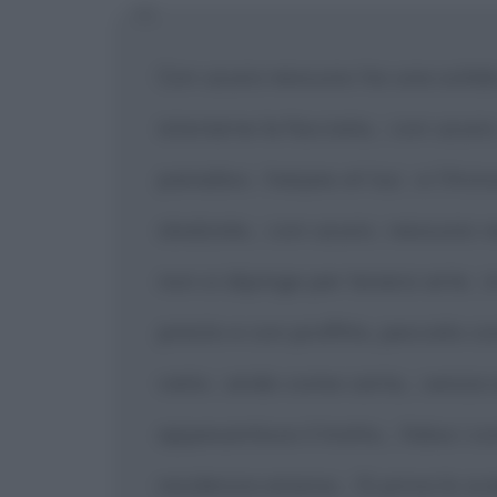
Con usura nessuno ha una solid
istoriarne la facciata,
con usur
|
paradiso
harpes et luz
e l'Ann
|
|
sbalzate,
con usura
nessuno ve
|
|
non si dipinge per tenersi arte
i
|
presto e con profitto, peccato c
vieto
arido come carta,
senza s
|
|
appesantisce il tratto,
falsa i co
|
residenza amena.
Si priva lo sca
|