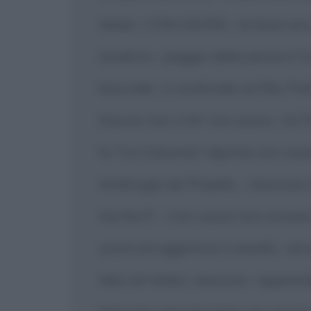
telaio
CON USURA
la lana no
|
|
rendono
peggio della peste è l
|
fanciulle
e confonde chi fila. P
|
Duccio non si fe' con usura
nè P
|
fu "La Calunnia" dipinta con usu
Ambrogio de Praedis,
nessuna c
|
me fecit".
Con usura non sorser
|
usura arrugginisce il cesello
arru
|
tela nel telaio, nessuno
apprende 
|