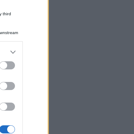
 third
Downstream
er and store
to grant or
ed purposes