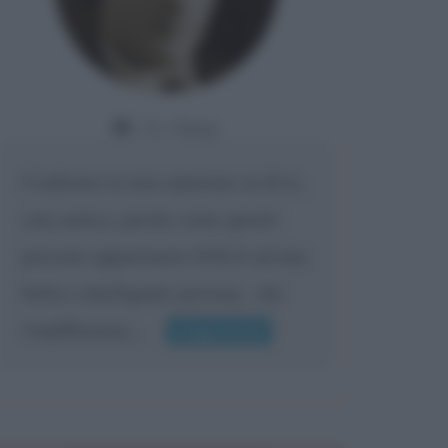
Da:
Giusy
Confermo la mia opinione su di te,
cara amica: parole come queste
possono appartenere SOLO ad una
bella e intelligente persona.. che
l'indifferenza,...
Leggi di più