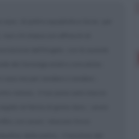
a casa
di pietra squadrata e liscia
per
|
|
a
non v'è chiesa con affreschi di
|
unciazione dell'Angelo
con le aureole
|
de dei Gonzaga eredi e concubine
|
n casa ma per vendere e vendere
|
ontro natura,
il tuo pane sarà staccio
|
egala né farina di grano duro,
usura
|
nfini, con usura
nessuno trova
|
lpellino della pietra,
il tessitore del
|