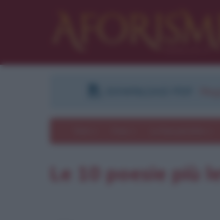
DOWNLOAD PDF
:
Regi
Temi
Frasi
Le frasi più lette
Le 10 poesie più l