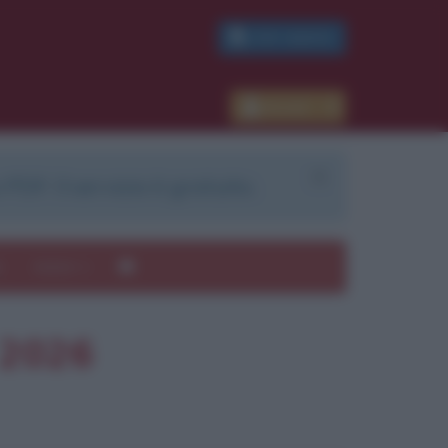
PDF GRATIS
Accedi
 PDF. Il servizio è gratuito.
e
Autori
 2026