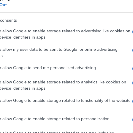
e,
il resto è scorie
Quello che
|
|
Out
ppato
Quello che veramente ami è la
|
consents
appartiene, a me, a loro
o a nessuno?
|
|
o allow Google to enable storage related to advertising like cookies on
evice identifiers in apps.
palpabile
Elisio, sebbene fosse nelle
|
o allow my user data to be sent to Google for online advertising
s.
amente ami e' la tua vera eredita'
La
|
to allow Google to send me personalized advertising.
ondo di draghi.
Strappa da te la
|
o allow Google to enable storage related to analytics like cookies on
 coraggio, o l'ordine, o la grazia,
|
evice identifiers in apps.
strappala
Impara dal mondo verde
|
o allow Google to enable storage related to functionality of the website
a dell'invenzione, o nella vera abilità
o allow Google to enable storage related to personalization.
nità,
Paquin strappala!
Il casco
|
|
o allow Google to enable storage related to security, including