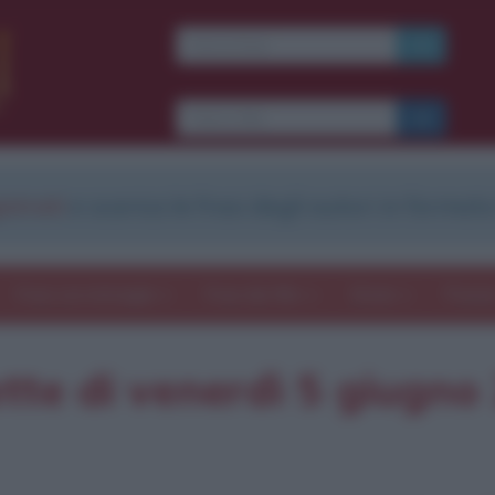
strati
e scarica le frasi degli autori in formato
Frasi con immagini
Frasi dei film
Storie
Poesi
ette di venerdì 5 giugno