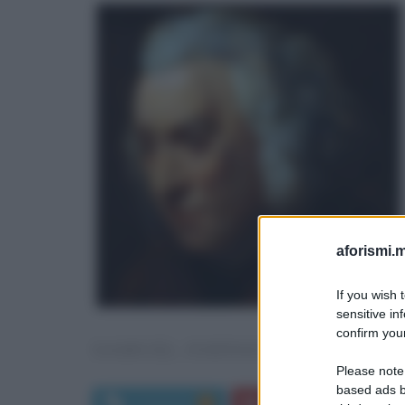
aforismi.m
If you wish 
sensitive in
confirm your
SAMUEL JOHNSON
Please note
based ads b
Commenti:
Frasi di Samuel Johnso
2