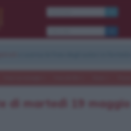
strati
e scarica le frasi degli autori in formato
Frasi con immagini
Frasi dei film
Storie
Poesi
tte di martedì 19 maggi