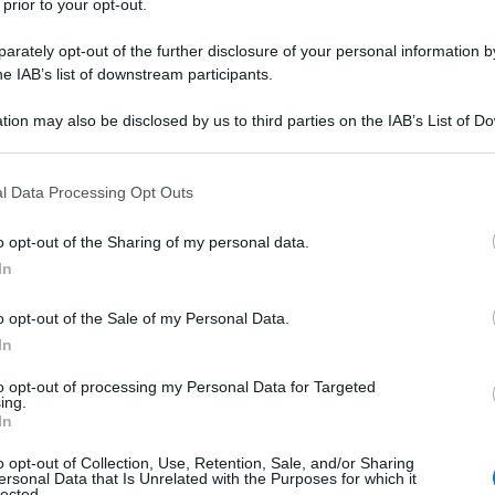
 prior to your opt-out.
rately opt-out of the further disclosure of your personal information by
he IAB’s list of downstream participants.
tion may also be disclosed by us to third parties on the IAB’s List of 
 that may further disclose it to other third parties.
 Morto alloro rifiuto e chiedo oblio.
 that this website/app uses one or more Google services and may gath
l Data Processing Opt Outs
including but not limited to your visit or usage behaviour. You may click 
 to Google and its third-party tags to use your data for below specifi
o opt-out of the Sharing of my personal data.
ogle consent section.
In
o opt-out of the Sale of my Personal Data.
In
to opt-out of processing my Personal Data for Targeted
ing.
In
o opt-out of Collection, Use, Retention, Sale, and/or Sharing
ersonal Data that Is Unrelated with the Purposes for which it
lected.