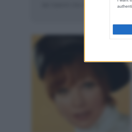
dei talenti che dovrebbe avere un
authenti