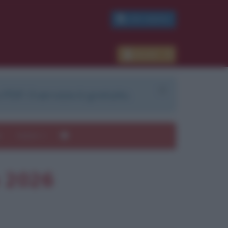
PDF GRATIS
Accedi
 PDF. Il servizio è gratuito.
e
Autori
o 2026