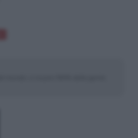
ne
 del mondo: vi muore l'80% della gente.