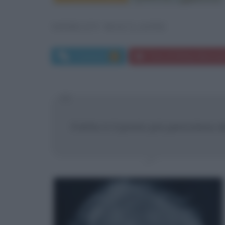
SHIRLEY MACLAINE
Commenti:
Frasi di Shirley MacLai
7
Il letto è il posto più pericoloso