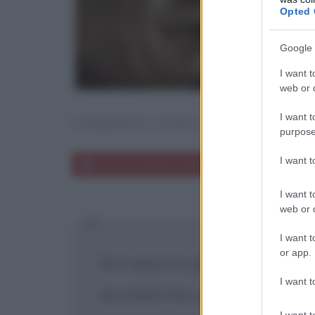
Opted 
Google 
I want t
web or d
I want t
UMBERTO SABA
purpose
I want 
Frasi di Umberto Saba
I want t
web or d
I want t
or app.
Non approvo gli attori che si bu
I want t
dovrebbe fare quello che sa far m
I want t