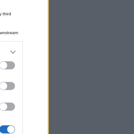
 third
Downstream
er and store
to grant or
ed purposes