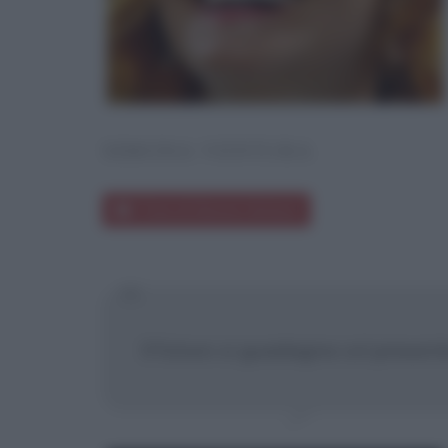
SIMONA VENTURA
Frasi di Simona Ventura
Il futuro si guadagna col present