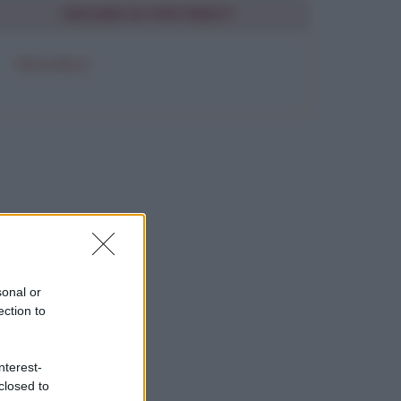
SEGUIMI SU PINTEREST
FRASI BELLE
sonal or
ection to
nterest-
closed to