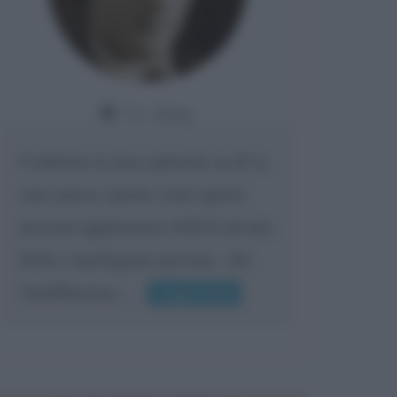
Da:
Giusy
Confermo la mia opinione su di te,
cara amica: parole come queste
possono appartenere SOLO ad una
bella e intelligente persona.. che
l'indifferenza,...
Leggi di più