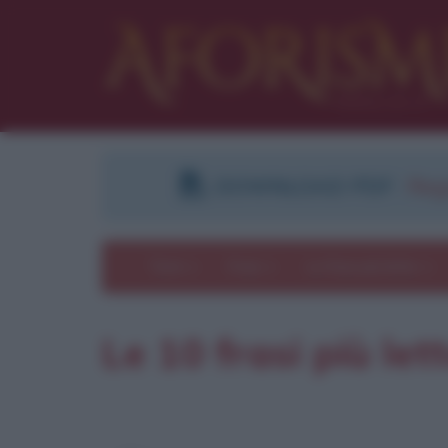
DOWNLOAD PDF
:
Regi
Temi
Frasi
Le frasi più lette
Le 10 frasi più le