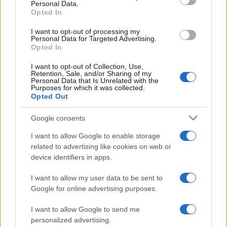
Personal Data.
not limited to your visit or usage behaviour. You may click to
Opted In
grant or deny consent to Google and its third-party tags to
use your data for below specified purposes in below Google
I want to opt-out of processing my
consent section.
Personal Data for Targeted Advertising.
FRASI
Opted In
Frase del giorno
I want to opt-out of Collection, Use,
Frasi celebri
Retention, Sale, and/or Sharing of my
Personal Data that Is Unrelated with the
Frasi da condividere
Purposes for which it was collected.
Poesie
Opted Out
Proverbi
Incipit letterari
Google consents
Storie con morale
I want to allow Google to enable storage
FILM
related to advertising like cookies on web or
device identifiers in apps.
Frasi dei film
Frase film della settimana
I want to allow my user data to be sent to
Frasi film più lette
Google for online advertising purposes.
Incipit dei film
Elenco registi
I want to allow Google to send me
Film più cercati
personalized advertising.
Frasi sul cinema