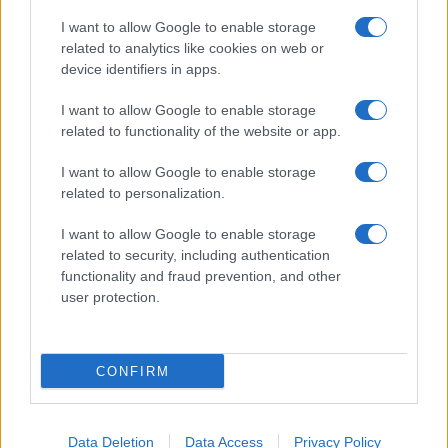
I want to allow Google to enable storage
SERVIZI
related to analytics like cookies on web or
Mappa del sito
device identifiers in apps.
Privacy Policy
Cookie Policy
I want to allow Google to enable storage
Frasi suddivise per tema
related to functionality of the website or app.
Foto con frasi belle
I want to allow Google to enable storage
Indice degli autori
related to personalization.
I want to allow Google to enable storage
Aforismi
.meglio.it è l'archivio web dedicato a frasi,
related to security, including authentication
aforismi e citazioni più grande del web (137.905 frasi in
functionality and fraud prevention, and other
database) • ©2005-2025 • La riproduzione dei testi è
user protection.
consentita citando la fonte secondo la Licenza
Creative Commons
• Nota: in qualità di Affiliato Amazon,
il sito ricava una commissione sugli acquisti idonei. •
CONFIRM
Contatti
Data Deletion
Data Access
Privacy Policy