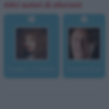
Altri autori di aforismi
Huygens, Christiaan
Iacchetti, Enzo