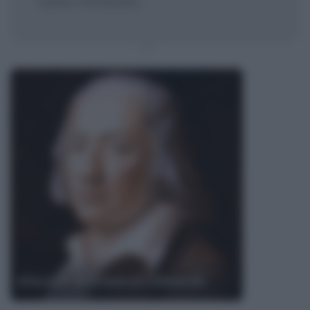
tutto ritrovato.
Aforismi di Friedrich Hölderlin