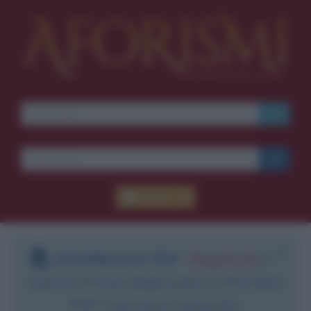
Accedi
DOWNLOAD PDF
:
Registrati
e
scarica le frasi degli autori in formato
PDF. Il servizio è gratuito.