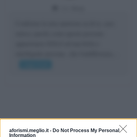
Da:
Giusy
Confermo la mia opinione su di te, cara
amica: parole come queste possono
appartenere SOLO ad una bella e
intelligente persona.. che l'indifferenza,...
Leggi di più
aforismi.meglio.it -
Do Not Process My Personal
Information