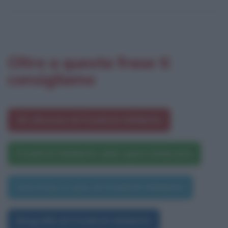
Oltre a questa frase ti
consigliamo
Gli aforismi di Friedrich Hölderlin
Friedrich Hölderlin nelle opere letterarie
Una frase a caso di Friedrich Hölderlin
Biografia di Friedrich Hölderlin