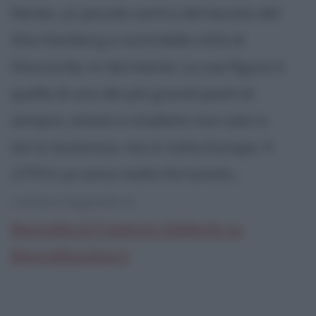
Necka, un piccolo centro del ducato del
Wurttenberg a nord della città di
Stoccarda, in Germania. La sua figura è
quella di uno dei più grandi poeti di
sempre, amato e studiato non solo in
terra teutonica, ma in tutta Europa. Il
1770 è un anno molto fortunato...
continua leggendo la:
Biografia di Friedrich Hölderlin su
Biografieonline.it