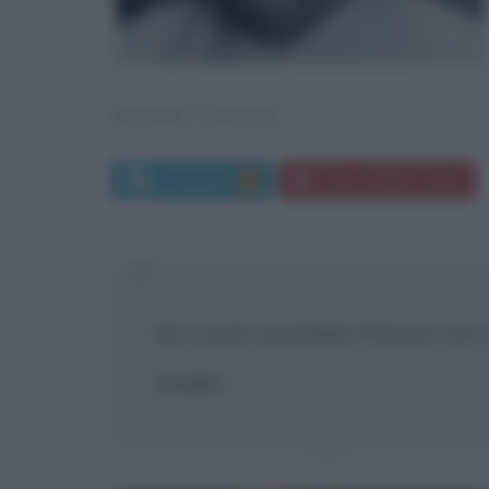
MARK TWAIN
Commenti:
Frasi di Mark Twain
2
Se si può conciliare il lavoro con
meglio.