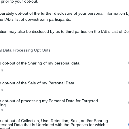
 prior to your opt-out.
rately opt-out of the further disclosure of your personal information by
he IAB’s list of downstream participants.
tion may also be disclosed by us to third parties on the IAB’s List of 
 that may further disclose it to other third parties.
a un'attività.
 that this website/app uses one or more Google services and may gath
l Data Processing Opt Outs
including but not limited to your visit or usage behaviour. You may click 
 to Google and its third-party tags to use your data for below specifi
o opt-out of the Sharing of my personal data.
ogle consent section.
In
o opt-out of the Sale of my Personal Data.
In
to opt-out of processing my Personal Data for Targeted
ing.
In
o opt-out of Collection, Use, Retention, Sale, and/or Sharing
ersonal Data that Is Unrelated with the Purposes for which it
lected.