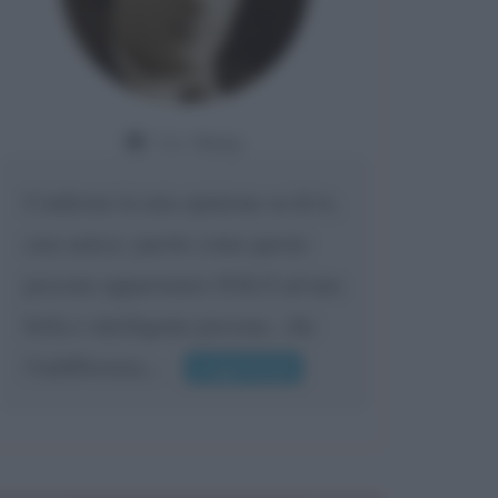
Da:
Giusy
Confermo la mia opinione su di te,
cara amica: parole come queste
possono appartenere SOLO ad una
bella e intelligente persona.. che
l'indifferenza,...
Leggi di più