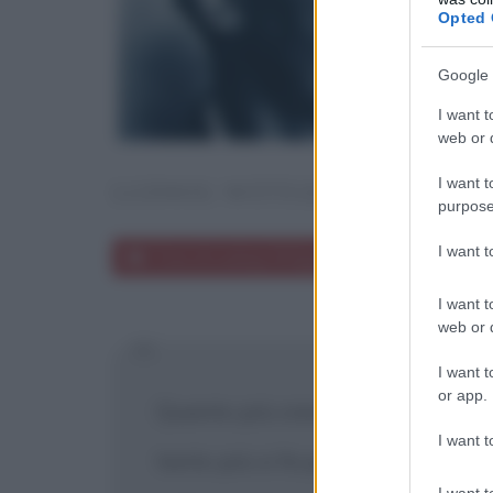
Opted 
Google 
I want t
web or d
I want t
LUDWIG WITTGENSTEIN
purpose
I want 
Frasi di Ludwig Wittgenstein
I want t
web or d
I want t
or app.
Quanto più cresce la popolazione 
I want t
tanto più si fa precaria la situ
I want t