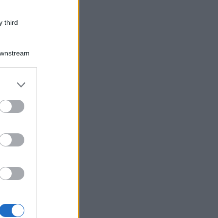
 third
Downstream
er and store
to grant or
ed purposes