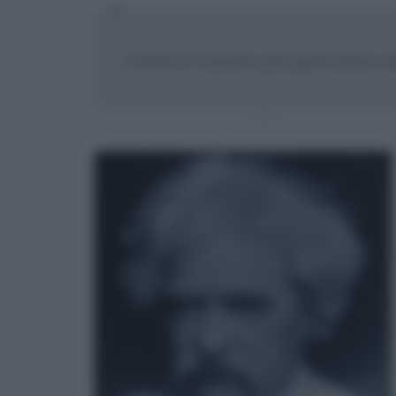
Il letto è il posto più pericoloso