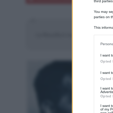
third parties
You may sepa
parties on t
This informa
Participants
La filosofia è non una dottrina, m
Please note
Persona
information 
deny consent
I want t
in below Go
Opted 
I want t
Opted 
I want 
Advertis
Opted 
I want t
of my P
was col