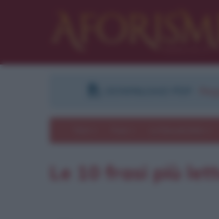
DOWNLOAD PDF
:
Regi
Temi
Frasi
Le frasi più lette
Le 10 frasi più le