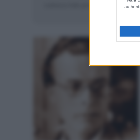
subisca tale prova.
authenti