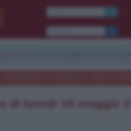
strati
e scarica le frasi degli autori in formato
Frasi con immagini
Frasi dei film
Storie
Poesi
tte di lunedì 18 maggio 