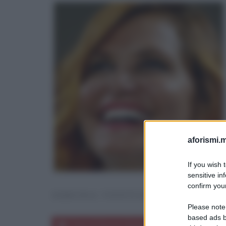
aforismi.m
If you wish 
sensitive in
confirm your
SIMONA VENTURA
Please note
based ads b
Frasi di Simona Ventura