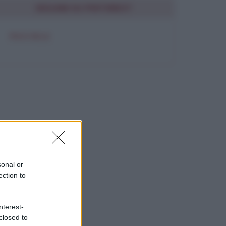
SEGUIMI SU PINTEREST
FRASI BELLE
sonal or
ection to
nterest-
closed to