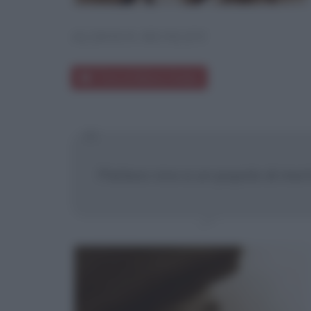
ALDOUS HUXLEY
Frasi di Aldous Huxley
Parlavo vivo a un popolo di morti.