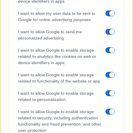
device identifiers in apps.
Frasi dei film
Frase film della settimana
I want to allow my user data to be sent to
Frasi film più lette
Google for online advertising purposes.
Incipit dei film
Elenco registi
I want to allow Google to send me
Film più cercati
personalized advertising.
Frasi sul cinema
I want to allow Google to enable storage
SERVIZI
related to analytics like cookies on web or
Mappa del sito
device identifiers in apps.
Privacy Policy
Cookie Policy
I want to allow Google to enable storage
Frasi suddivise per tema
related to functionality of the website or app.
Foto con frasi belle
I want to allow Google to enable storage
Indice degli autori
related to personalization.
I want to allow Google to enable storage
Aforismi
.meglio.it è l'archivio web dedicato a frasi,
related to security, including authentication
aforismi e citazioni più grande del web (137.905 frasi in
functionality and fraud prevention, and other
database) • ©2005-2025 • La riproduzione dei testi è
user protection.