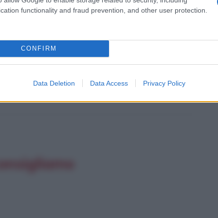
que e saltuariamente varie scuole,
cation functionality and fraud prevention, and other user protection.
...
CONFIRM
u Biografieonline.it
Data Deletion
Data Access
Privacy Policy
consigliamo