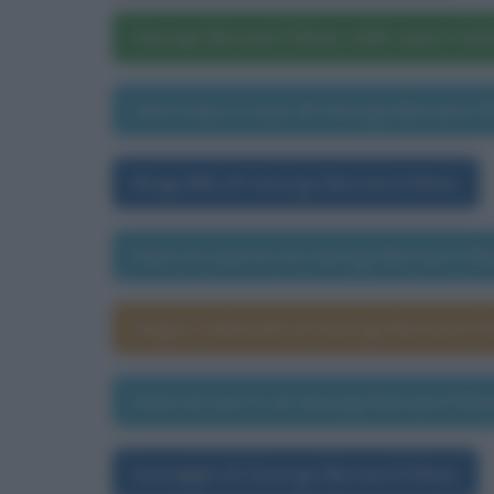
George Bernard Shaw nelle opere lett
Una frase a caso di George Bernard 
Biografia di George Bernard Shaw
Data di nascita di George Bernard S
Segno zodiacale di George Bernard 
Data di morte di George Bernard Sh
Immagini di George Bernard Shaw