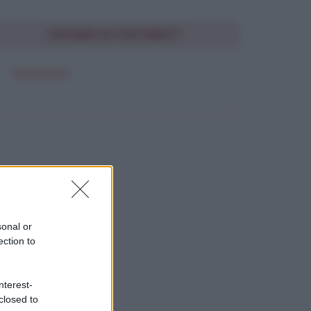
SEGUIMI SU PINTEREST
FRASI BELLE
sonal or
ection to
nterest-
closed to