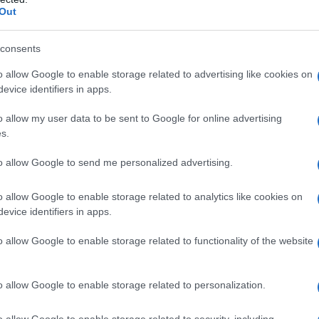
Out
consents
o allow Google to enable storage related to advertising like cookies on
evice identifiers in apps.
o allow my user data to be sent to Google for online advertising
s.
to allow Google to send me personalized advertising.
o allow Google to enable storage related to analytics like cookies on
evice identifiers in apps.
o allow Google to enable storage related to functionality of the website
 Bernard Shaw nasce in Irlanda, a
lia è di origine inglese; quando George è
o allow Google to enable storage related to personalization.
perde il lavoro e la famiglia è costretta a
o allow Google to enable storage related to security, including