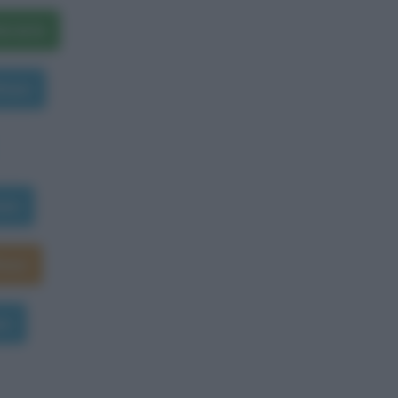
erarie
Shaw
haw
Shaw
aw