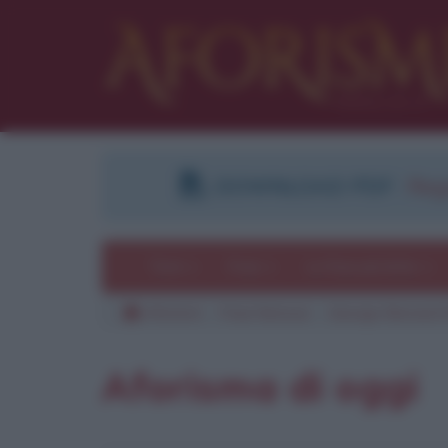
DOWNLOAD PDF
:
Regi
Temi
Frasi
Le frasi più lette
Aforismi
Frasi famose
George Bernard
Aforisma di oggi