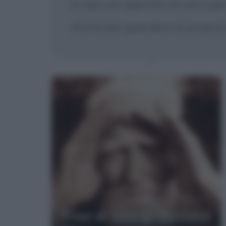
Si usa uno specchio di vetro per
d'arte per guardare la propria
Frasi di George Bernard