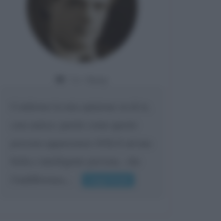
Da:
Giusy
Confermo la mia opinione su di te,
cara amica: parole come queste
possono appartenere SOLO ad una
bella e intelligente persona.. che
l'indifferenza,...
Leggi di più