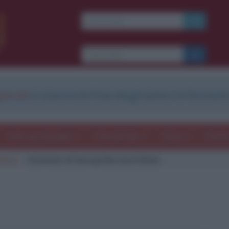
strati
e scarica le frasi degli autori in formato
Frasi con immagini
Frasi dei film
Storie
Poesi
 Shaw
Citazione di George Bernard Shaw