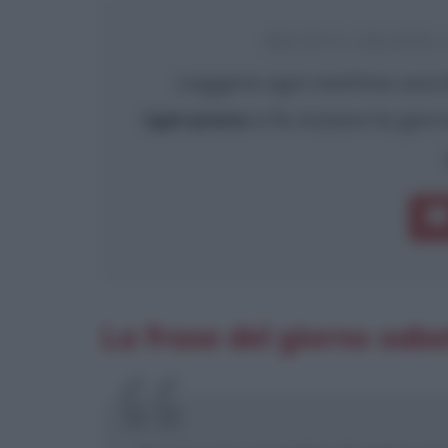
RICEVI GRATIS
Leggere ogni mattina una b
ispirazione
e fa iniziare la gio
La frase del giorno sab