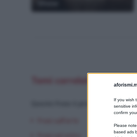
Shaw
Temi correlati
aforismi.m
If you wish 
Questa frase è presente in
:
sensitive in
confirm your
Frasi sull'arte
Please note
based ads b
Frasi sul vetro