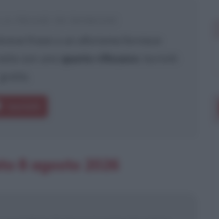
 LA FRASE DI DOMANI
reve frase o un aforisma fornisce
rnata con uno
spunto riflessivo
. Iscriviti
gratis.
Iscriviti
ato 8 agosto 2026