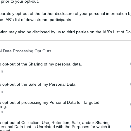
 prior to your opt-out.
rately opt-out of the further disclosure of your personal information by
he IAB’s list of downstream participants.
tion may also be disclosed by us to third parties on the IAB’s List of 
 that may further disclose it to other third parties.
 that this website/app uses one or more Google services and may gath
l Data Processing Opt Outs
including but not limited to your visit or usage behaviour. You may click 
 to Google and its third-party tags to use your data for below specifi
o opt-out of the Sharing of my personal data.
ogle consent section.
In
Bernard Shaw
o opt-out of the Sale of my Personal Data.
In
to opt-out of processing my Personal Data for Targeted
ing.
In
o opt-out of Collection, Use, Retention, Sale, and/or Sharing
ersonal Data that Is Unrelated with the Purposes for which it
lected.