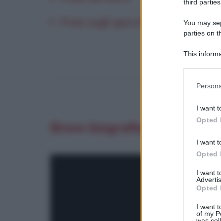
third parties
Frasi sugli specchi
You may sepa
parties on t
This informa
Participants
Please note
Persona
information 
deny consent
I want t
in below Go
Opted 
Breve biografia di George 
I want t
Opted 
I want 
Advertis
Opted 
I want t
of my P
was col