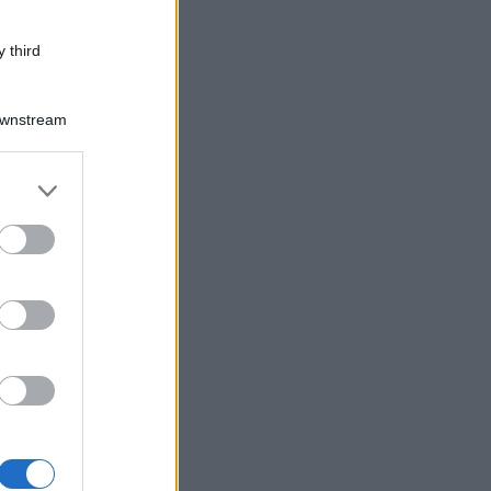
 third
Downstream
er and store
to grant or
ed purposes