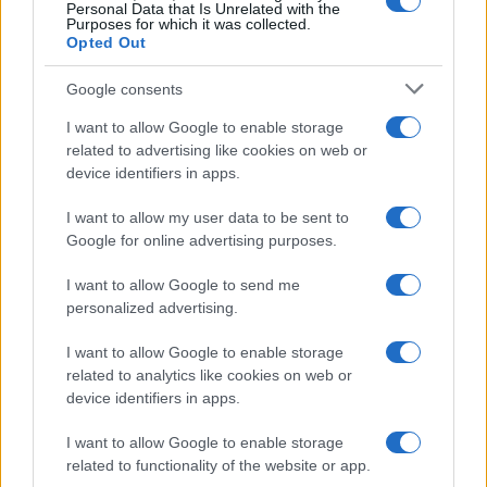
Personal Data that Is Unrelated with the
Foto con frasi belle
Purposes for which it was collected.
Indice degli autori
Opted Out
Google consents
Aforismi
.meglio.it è l'archivio web dedicato a frasi,
I want to allow Google to enable storage
aforismi e citazioni più grande del web (137.890 frasi in
related to advertising like cookies on web or
database) • ©2005-2025 • La riproduzione dei testi è
device identifiers in apps.
consentita citando la fonte secondo la Licenza
Creative Commons
• Nota: in qualità di Affiliato Amazon,
I want to allow my user data to be sent to
Google for online advertising purposes.
il sito ricava una commissione sugli acquisti idonei. •
Contatti
I want to allow Google to send me
personalized advertising.
I want to allow Google to enable storage
related to analytics like cookies on web or
device identifiers in apps.
I want to allow Google to enable storage
related to functionality of the website or app.