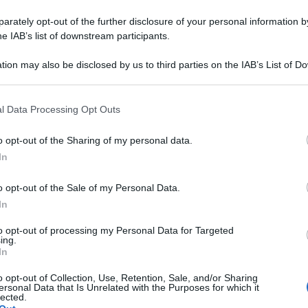
rately opt-out of the further disclosure of your personal information by
re 10:11
he IAB’s list of downstream participants.
tion may also be disclosed by us to third parties on the IAB’s List of 
 that may further disclose it to other third parties.
 that this website/app uses one or more Google services and may gath
l Data Processing Opt Outs
including but not limited to your visit or usage behaviour. You may click 
 to Google and its third-party tags to use your data for below specifi
o opt-out of the Sharing of my personal data.
ogle consent section.
In
il
o opt-out of the Sale of my Personal Data.
In
E-mail
to opt-out of processing my Personal Data for Targeted
ing.
In
o opt-out of Collection, Use, Retention, Sale, and/or Sharing
ersonal Data that Is Unrelated with the Purposes for which it
lected.