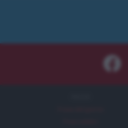
FRASI
Frase del giorno
Frasi celebri