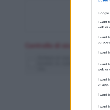
Opted 
Google 
I want t
web or d
I want t
purpose
Controllo di sicurezza
I want 
Dichiaro di aver preso visione del
accetto le condizioni di utilizzo 
I want t
sito
web or d
I want t
or app.
I want t
I want t