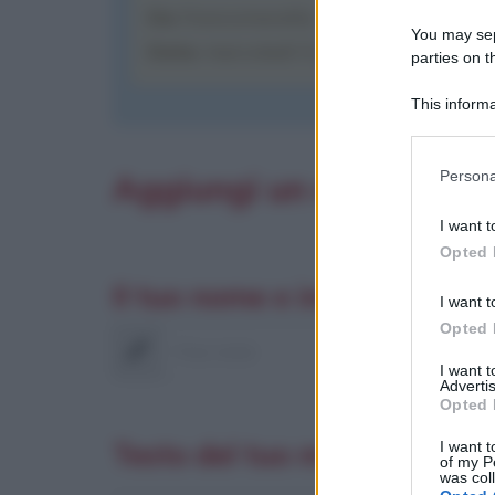
Da
: francomarella
You may sepa
Data
: mercoledì 9 giugno 2010 alle o
parties on t
This informa
Participants
Please note
Persona
Aggiungi un commento
information 
deny consent
I want t
in below Go
Opted 
Il tuo nome e indirizzo E-ma
I want t
Opted 
Nome
I want 
Advertis
Opted 
Testo del tuo messaggio
I want t
of my P
was col