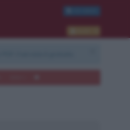
PDF GRATIS
Accedi
 PDF. Il servizio è gratuito.
e
Autori