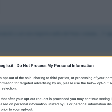
isonesti a cui non importa nulla del bene comune... l' o
eglio.it -
Do Not Process My Personal Information
9:01
to opt-out of the sale, sharing to third parties, or processing of your per
formation for targeted advertising by us, please use the below opt-out s
 selection.
demagogico.
 that after your opt-out request is processed you may continue seeing i
ased on personal information utilized by us or personal information dis
 prior to your opt-out.