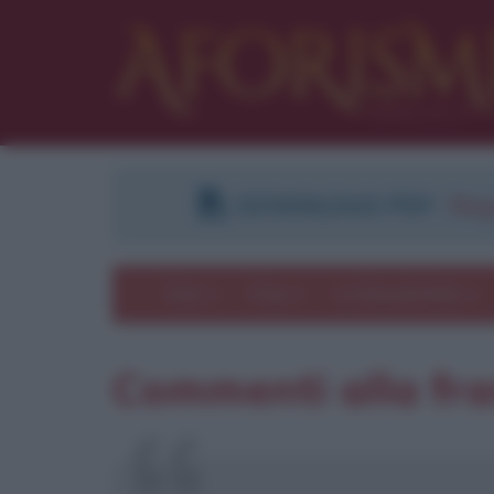
DOWNLOAD PDF
:
Regi
Temi
Frasi
Le frasi più lette
Commenti alla fra