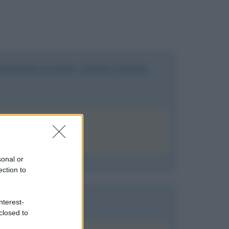
pposizione al nostro, attuale Governo
sonal or
ection to
nterest-
closed to