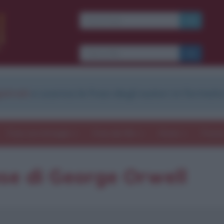
strati
e scarica le frasi degli autori in formato
Frasi con immagini
Frasi dei film
Storie
Poesi
se di George Orwell