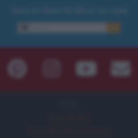
Ricevi LE FRASI PIÙ BELLE via e-mail
E-mail
OK
FILM
Frasi dei film
Frase film della settimana