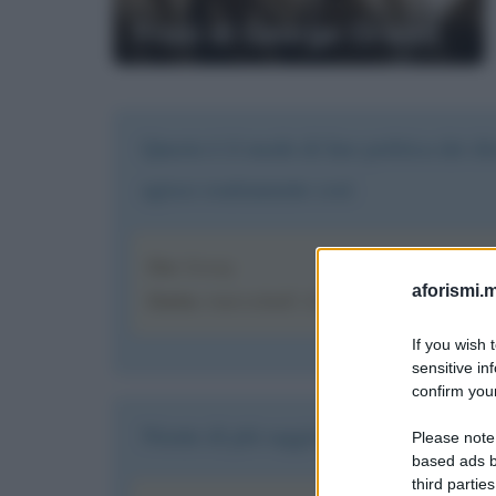
Frasi di George Orwell
Questo è il modo di fare politica dei d
agisce esattamente così
Da
: Giusy
aforismi.m
Data
: mercoledì 10 giugno alle ore 1
If you wish 
sensitive in
confirm your
Niente di più saggio ma molto, molto 
Please note
based ads b
third parties