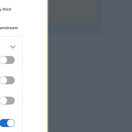
 third
Downstream
er and store
to grant or
ed purposes