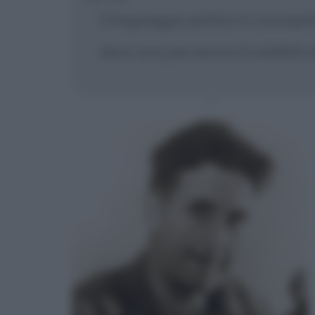
Il linguaggio politico è concepi
dare una parvenza di solidità al