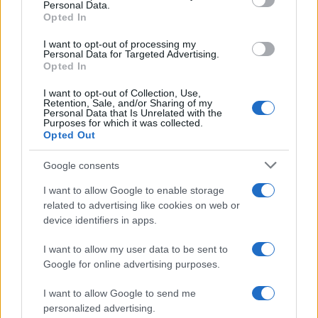
Personal Data.
not limited to your visit or usage behaviour. You may click to
Opted In
grant or deny consent to Google and its third-party tags to
16 frasi
use your data for below specified purposes in below Google
I want to opt-out of processing my
consent section.
Personal Data for Targeted Advertising.
Trama
Opted In
I want to opt-out of Collection, Use,
Retention, Sale, and/or Sharing of my
Personal Data that Is Unrelated with the
Purposes for which it was collected.
Opted Out
FRASI DEL FILM
Google consents
4.3.2.1
I want to allow Google to enable storage
related to advertising like cookies on web or
1 frase
device identifiers in apps.
Trama
I want to allow my user data to be sent to
Google for online advertising purposes.
I want to allow Google to send me
personalized advertising.