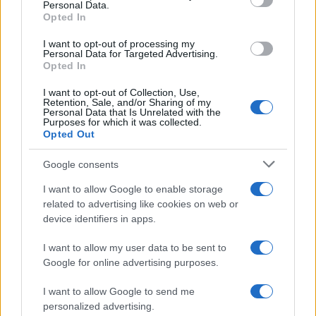
Personal Data.
not limited to your visit or usage behaviour. You may click to
Trama
Opted In
grant or deny consent to Google and its third-party tags to
use your data for below specified purposes in below Google
I want to opt-out of processing my
consent section.
Personal Data for Targeted Advertising.
Opted In
FRASI DEL FILM
I want to opt-out of Collection, Use,
Retention, Sale, and/or Sharing of my
Personal Data that Is Unrelated with the
Scontro tra titani
Purposes for which it was collected.
Opted Out
12 frasi
Google consents
I want to allow Google to enable storage
Trama
related to advertising like cookies on web or
device identifiers in apps.
I want to allow my user data to be sent to
Google for online advertising purposes.
FRASI DEL FILM
I want to allow Google to send me
Scoop
personalized advertising.