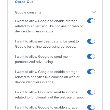
Opted Out
Google consents
I want to allow Google to enable storage
related to advertising like cookies on web or
device identifiers in apps.
I want to allow my user data to be sent to
Google for online advertising purposes.
I want to allow Google to send me
personalized advertising.
I want to allow Google to enable storage
related to analytics like cookies on web or
device identifiers in apps.
I want to allow Google to enable storage
related to functionality of the website or app.
I want to allow Google to enable storage