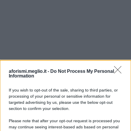
aforismi.meglio.it -
Do Not Process My Personal
Information
If you wish to opt-out of the sale, sharing to third parties, or
processing of your personal or sensitive information for
targeted advertising by us, please use the below opt-out
section to confirm your selection.
Please note that after your opt-out request is processed you
may continue seeing interest-based ads based on personal