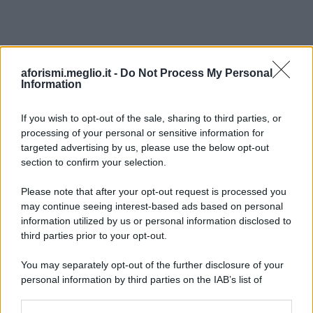
aforismi.meglio.it -
Do Not Process My Personal
Information
If you wish to opt-out of the sale, sharing to third parties, or
processing of your personal or sensitive information for
Ricevi LE FRASI PIÙ BELLE via e-mail
targeted advertising by us, please use the below opt-out
section to confirm your selection.
E-mail
OK
Please note that after your opt-out request is processed you
may continue seeing interest-based ads based on personal
information utilized by us or personal information disclosed to
third parties prior to your opt-out.
You may separately opt-out of the further disclosure of your
personal information by third parties on the IAB’s list of
downstream participants.