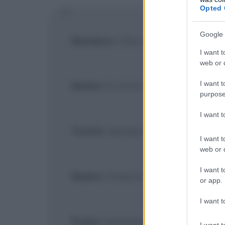
Opted 
Google 
Bambino
: Che cos'è?
I want t
web or d
I want t
Madre
: E chi lo sa? Volava alto, q
purpose
I want 
Trinità
: Sembra un'aquila.
I want t
web or d
I want t
Madre
: Forse lo è.
or app.
I want t
Padre
: Sentiamo!
[Cerca di mangi
I want t