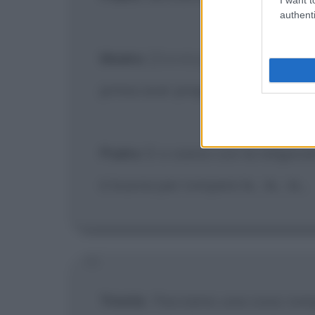
authenti
Madre
:
[Dandogli una mestolata
prima aver pregato!
Padre
: E ci siamo con la religio
è buona per rompere le... le... le...
Trinità
:
Facciamo una cosa: rompe