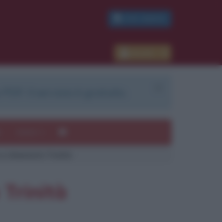
PDF GRATIS
Accedi
 PDF. Il servizio è gratuito.
e
Autori
 a chiamarlo Trinità
ui
mi
 Trinità