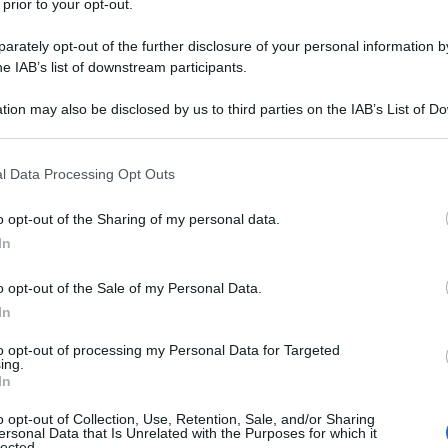
 prior to your opt-out.
rately opt-out of the further disclosure of your personal information by
he IAB’s list of downstream participants.
tion may also be disclosed by us to third parties on the IAB’s List of 
 that may further disclose it to other third parties.
 that this website/app uses one or more Google services and may gath
l Data Processing Opt Outs
including but not limited to your visit or usage behaviour. You may click 
 to Google and its third-party tags to use your data for below specifi
o opt-out of the Sharing of my personal data.
ogle consent section.
In
reste delle munizioni? Ho avuto una
o opt-out of the Sale of my Personal Data.
In
to senza argomenti.
[Rivolto ai
to opt-out of processing my Personal Data for Targeted
ing.
In
o opt-out of Collection, Use, Retention, Sale, and/or Sharing
ersonal Data that Is Unrelated with the Purposes for which it
lected.