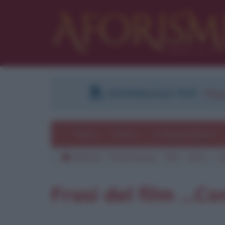
DOWNLOAD PDF
:
Regi
Temi
Frasi
Le frasi più lette
Aforismi
Frasi famose
Film
1971
...
Pu
Frasi del film ...