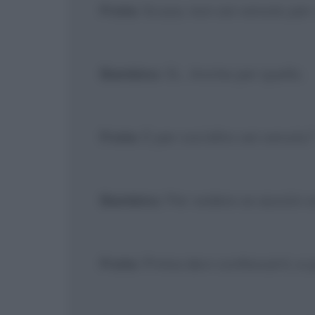
Frate
: Scusa, non sei venuto per
Bambino
: Sì... Anche per quello.
Frate
: E per cos'altro sei venuto?
Bambino
: Per vedere se assolvi
Frate
: Prima devi confessarti, e p