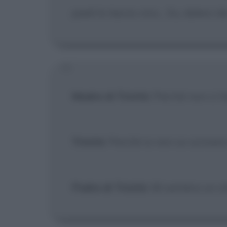
piedi lo lascio vivo... Su, datevi d
Madre di Trinità
: Perché non ci ha
Trinità
: Perché io non so scriver
Padre di Trinità
: Mi sembra un o