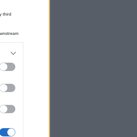
 third
Downstream
er and store
to grant or
ed purposes