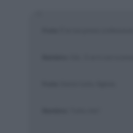
[X] Non
Frate
: È la tua prima confessione,
Bambino
: Già... E se è così scom
Frate
: Dimmi tutto, figliolo.
Bambino
: Tutto che?