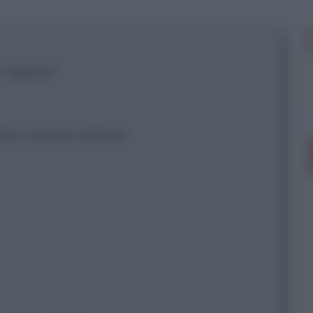
 mostrare più
 figliolo?
odo è anche l'ultima!