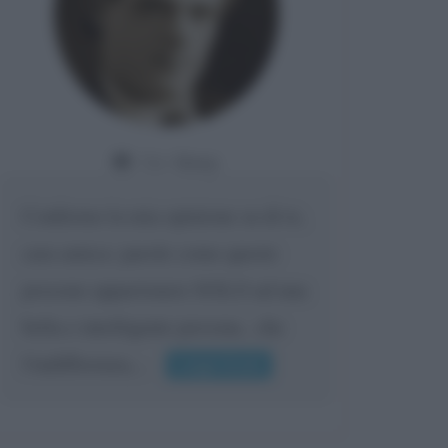
Da:
Giusy
Confermo la mia opinione su di te,
cara amica: parole come queste
possono appartenere SOLO ad una
bella e intelligente persona.. che
l'indifferenza,...
Leggi di più