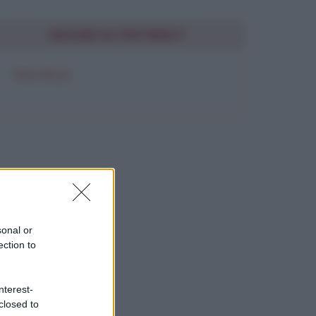
SEGUIMI SU PINTEREST
FRASI BELLE
sonal or
ection to
nterest-
closed to