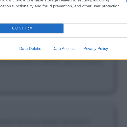
cation functionality and fraud prevention, and other user protection.
]
Dico, non vorrete ingozzarvi senza
CONFIRM
Data Deletion
Data Access
Privacy Policy
ne! Da quando fu redenta, ogni occasione
tevi le ossa e quello che resta in