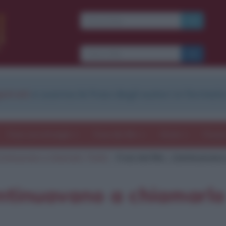
Ti piacciono le frasi dei
film?
Ricevine una ogni
settimana.
strati
e scarica le frasi degli autori in formato
I S C R I V I T I
E-mail
OK
Frasi con immagini
Frasi dei film
Storie
Poesi
Continuavano a chiamarlo Trinità
Frasi del film ...Continuavano
b
blico anche
frasi
e
pen
sieri su
Insta
gram.
Seg
Continuavano a chiamarlo