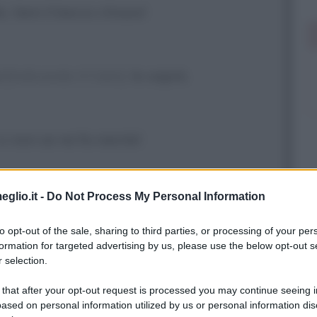
o, tieni il becco chiuso!
i
[Indicando il Cielo]
lo saprà.
 o non se ne fa niente!
eglio.it -
Do Not Process My Personal Information
uoi... Apriti, figliolo.
to opt-out of the sale, sharing to third parties, or processing of your per
formation for targeted advertising by us, please use the below opt-out s
 selection.
 that after your opt-out request is processed you may continue seeing i
ased on personal information utilized by us or personal information dis