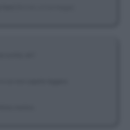
a fare!
[Rivolto ai fuorilegge]
i scritto, eh?
e e voi non sapete leggere.
ttimo motivo.