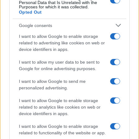
Personal Data that Is Unrelated with the
Frasi da condividere
Purposes for which it was collected.
Poesie
Opted Out
Proverbi
Incipit letterari
Google consents
Storie con morale
I want to allow Google to enable storage
FILM
related to advertising like cookies on web or
device identifiers in apps.
Frasi dei film
Frase film della settimana
I want to allow my user data to be sent to
Frasi film più lette
Google for online advertising purposes.
Incipit dei film
Elenco registi
I want to allow Google to send me
Film più cercati
personalized advertising.
Frasi sul cinema
I want to allow Google to enable storage
SERVIZI
related to analytics like cookies on web or
Mappa del sito
device identifiers in apps.
Privacy Policy
Cookie Policy
I want to allow Google to enable storage
Frasi suddivise per tema
related to functionality of the website or app.