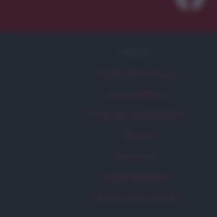
FRASI
Frase del giorno
Frasi celebri
Frasi da condividere
Poesie
Proverbi
Incipit letterari
Storie con morale