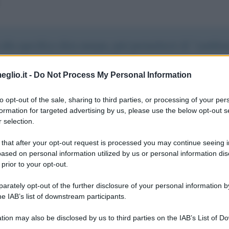
lla specifica sfera umana, può permettersi di "cambiar
è quello di EDUCARLI. !
eglio.it -
Do Not Process My Personal Information
ativa, per me, che sono credente.
to opt-out of the sale, sharing to third parties, or processing of your per
formation for targeted advertising by us, please use the below opt-out s
 selection.
 that after your opt-out request is processed you may continue seeing i
ased on personal information utilized by us or personal information dis
 prior to your opt-out.
rately opt-out of the further disclosure of your personal information by
he IAB’s list of downstream participants.
tion may also be disclosed by us to third parties on the IAB’s List of 
 that may further disclose it to other third parties.