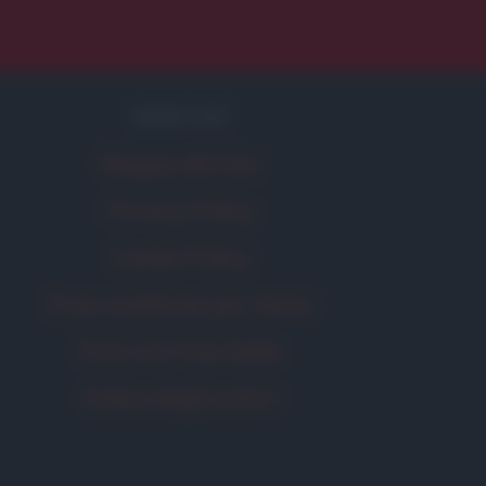
SERVIZI
Mappa del sito
Privacy Policy
Cookie Policy
Frasi suddivise per tema
Foto con frasi belle
Indice degli autori