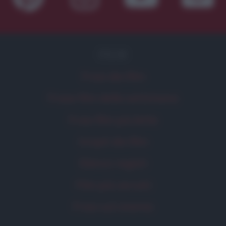
FILM
Frasi dei film
Frase film della settimana
Frasi film più lette
Incipit dei film
Elenco registi
Film più cercati
Frasi sul cinema