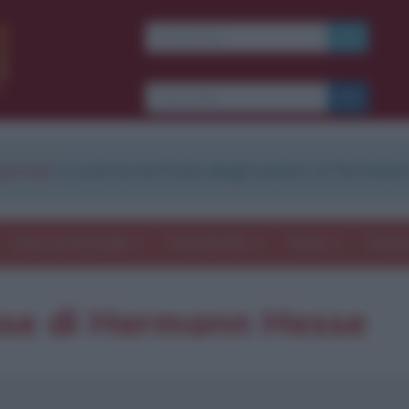
strati
e scarica le frasi degli autori in formato
Frasi con immagini
Frasi dei film
Storie
Poesi
ase di Hermann Hesse