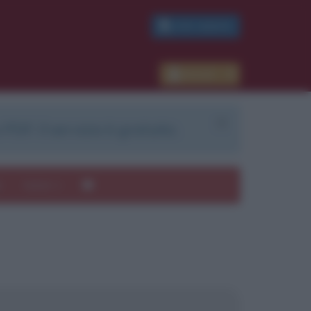
PDF GRATIS
Accedi
 PDF. Il servizio è gratuito.
e
Autori