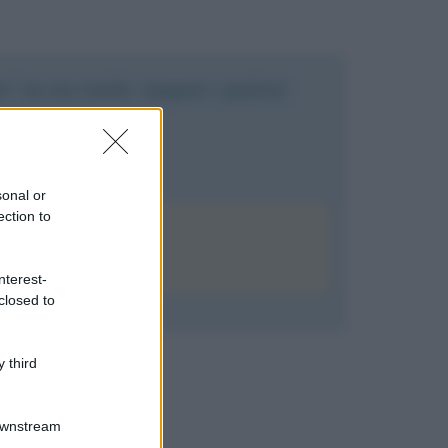
e" un suo simile: neppure i genitori
sonal or
ection to
nterest-
closed to
 third
Downstream