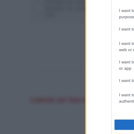
Dichiaro di aver preso visione del
accetto le condizioni di utilizzo 
I want t
sito
purpose
I want 
I want t
web or d
I want t
or app.
I want t
I want t
Lascia un tuo commento co
authenti