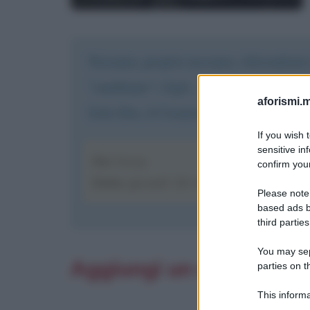
Nessuno, proprio nessuno, riferendomi a
"cambiano" i figli... il loro compito 
aforismi.m
Solo Dio, il Creatore, ha questa prerog
If you wish 
sensitive in
Da
: Giusy
confirm your
Data
: giovedì 28 maggio alle ore 7:28
Please note
based ads b
third parties
You may sepa
Aggiungi un commento
parties on t
This informa
Participants