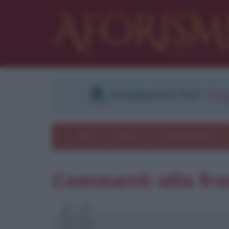
DOWNLOAD PDF
:
Regi
Temi
Frasi
Le frasi più lette
Commenti alla fr