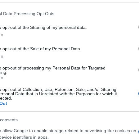
il
 that this website/app uses one or more Google services and may gath
l Data Processing Opt Outs
including but not limited to your visit or usage behaviour. You may click 
E-mail
 to Google and its third-party tags to use your data for below specifi
o opt-out of the Sharing of my personal data.
ogle consent section.
In
o opt-out of the Sale of my Personal Data.
In
to opt-out of processing my Personal Data for Targeted
ing.
In
o opt-out of Collection, Use, Retention, Sale, and/or Sharing
ersonal Data that Is Unrelated with the Purposes for which it
lected.
Out
consents
o allow Google to enable storage related to advertising like cookies on
evice identifiers in apps.