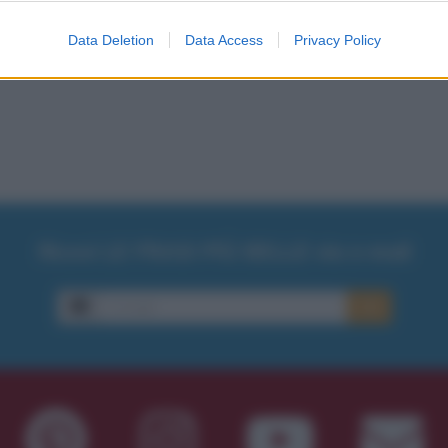
Data Deletion
Data Access
Privacy Policy
Ricevi LE FRASI PIÙ BELLE via e-mail
E-mail
OK