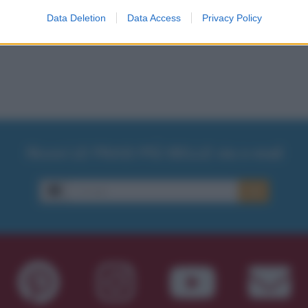
Data Deletion
Data Access
Privacy Policy
Ricevi LE FRASI PIÙ BELLE via e-mail
E-mail
OK