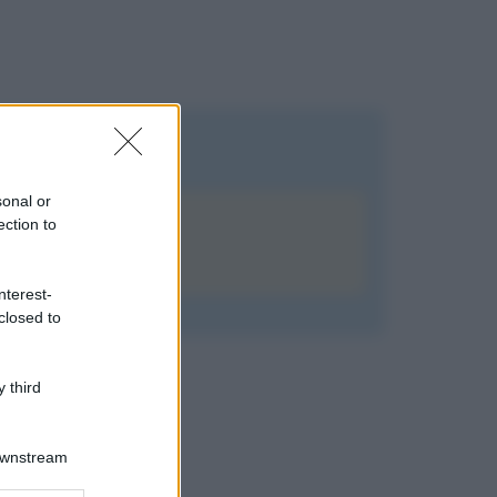
sonal or
ection to
nterest-
closed to
 third
Downstream