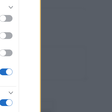
er and store
to grant or
ed purposes