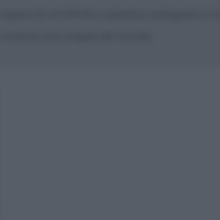
pace di un'infinita e plastica ambiguità; è tu
d è insieme una mappa del mondo.