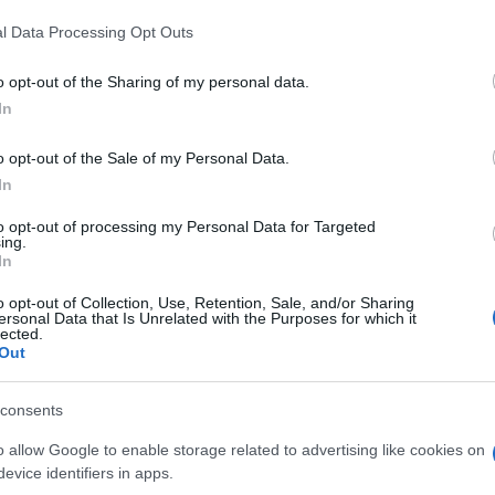
il
 that this website/app uses one or more Google services and may gath
l Data Processing Opt Outs
including but not limited to your visit or usage behaviour. You may click 
E-mail
 to Google and its third-party tags to use your data for below specifi
o opt-out of the Sharing of my personal data.
ogle consent section.
In
o opt-out of the Sale of my Personal Data.
In
to opt-out of processing my Personal Data for Targeted
ing.
In
o opt-out of Collection, Use, Retention, Sale, and/or Sharing
ersonal Data that Is Unrelated with the Purposes for which it
lected.
Out
consents
o allow Google to enable storage related to advertising like cookies on
la
norme sulla privacy
e
evice identifiers in apps.
gratuito dei servizi del