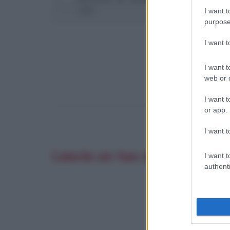
sito
I want t
purpose
I want 
I want t
web or d
I want t
or app.
I want t
Lascia un tuo commento co
I want t
authenti