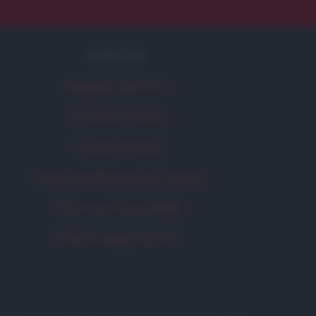
SERVIZI
Mappa del sito
Privacy Policy
Cookie Policy
Frasi suddivise per tema
Foto con frasi belle
Indice degli autori