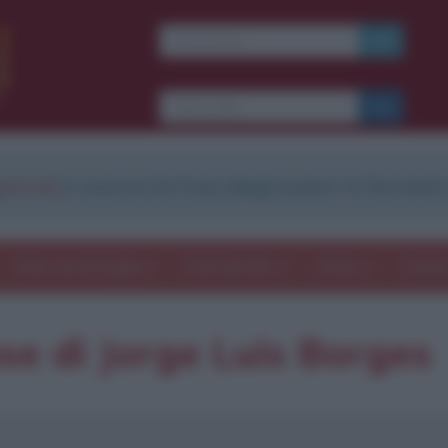
strati
e scarica le frasi degli autori in formato
Frasi con immagini
Frasi dei film
Storie
Poesi
se di Jorge Luis Borges