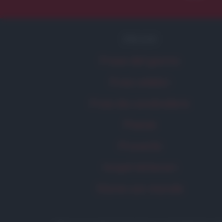
FRASI
Frase del giorno
Frasi celebri
Frasi da condividere
Poesie
Proverbi
Incipit letterari
Storie con morale