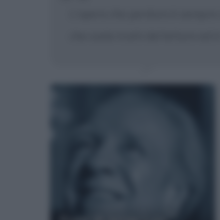
L'opera che perdura è sempre ca
che svela tratti del lettore e
Frasi di Jorge Luis