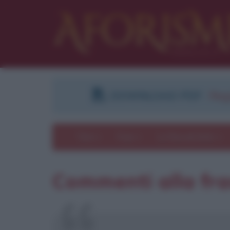
DOWNLOAD PDF
:
Regi
Temi
Frasi
Le frasi più lette
Commenti alla fra