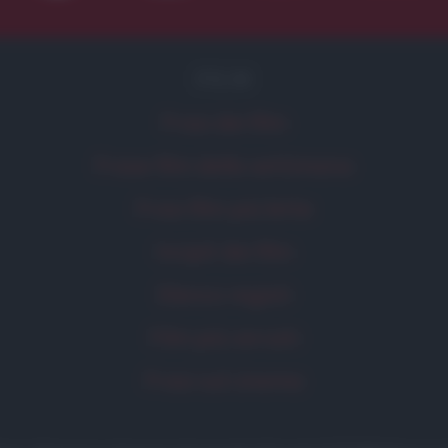
FILM
Frasi dei film
Frase film della settimana
Frasi film più lette
Incipit dei film
Elenco registi
Film più cercati
Frasi sul cinema