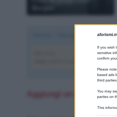
Borges
Davvero... "tutto per tutti".
aforismi.m
If you wish 
Da
: Giusy
sensitive in
confirm your
Data
: sabato 6 giugno alle ore 17:06
Please note
based ads b
third parties
Aggiungi un commento
You may sepa
parties on t
This informa
Participants