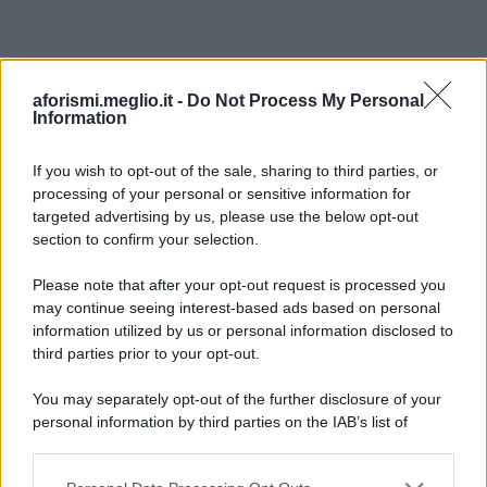
aforismi.meglio.it -
Do Not Process My Personal
Information
If you wish to opt-out of the sale, sharing to third parties, or
processing of your personal or sensitive information for
Ricevi LE FRASI PIÙ BELLE via e-mail
targeted advertising by us, please use the below opt-out
section to confirm your selection.
E-mail
OK
Please note that after your opt-out request is processed you
may continue seeing interest-based ads based on personal
information utilized by us or personal information disclosed to
third parties prior to your opt-out.
You may separately opt-out of the further disclosure of your
personal information by third parties on the IAB’s list of
downstream participants.