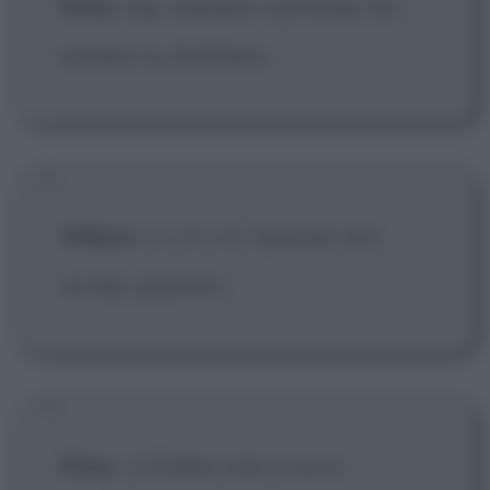
Kirby
: Agi, orgoglio e privilegi. Sei
sempre tu, Kathleen.
Wilkins
:
[L'alcool]
Quando non
uccide, guarisce.
Kirby
:
A Dallas sola ci sono