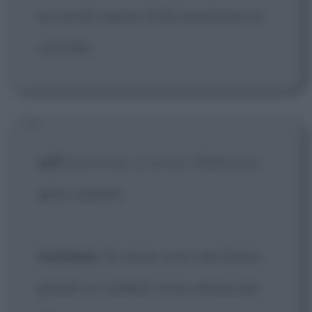
avvocati capaci di far assolvere un
omicida.
Jeff
[parlando di Kirby]
: Però è un
gran soldato.
Kathleen
: Sì, ma le virtù che fanno
grandi un soldato sono odiose per