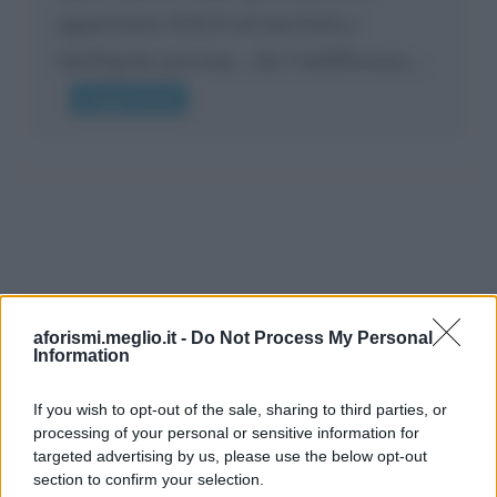
appartenere SOLO ad una bella e
intelligente persona.. che l'indifferenza,...
Leggi di più
aforismi.meglio.it -
Do Not Process My Personal
Information
If you wish to opt-out of the sale, sharing to third parties, or
processing of your personal or sensitive information for
Ricevi LE FRASI PIÙ BELLE via e-mail
targeted advertising by us, please use the below opt-out
section to confirm your selection.