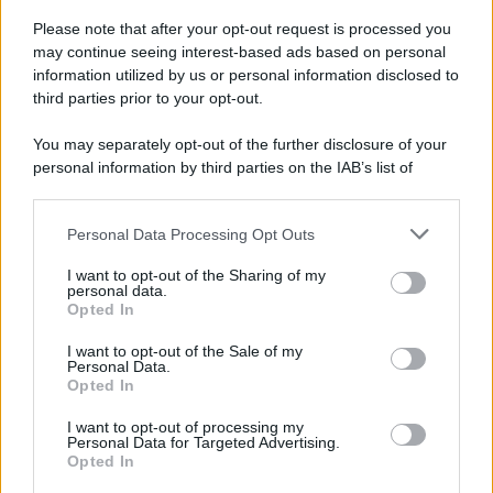
E-mail
OK
Please note that after your opt-out request is processed you
may continue seeing interest-based ads based on personal
information utilized by us or personal information disclosed to
third parties prior to your opt-out.
You may separately opt-out of the further disclosure of your
personal information by third parties on the IAB’s list of
downstream participants.
Personal Data Processing Opt Outs
This information may also be disclosed by us to third parties
on the IAB’s List of Downstream Participants that may further
I want to opt-out of the Sharing of my
disclose it to other third parties.
personal data.
Opted In
Please note that this website/app uses one or more Google
services and may gather and store information including but
I want to opt-out of the Sale of my
Personal Data.
not limited to your visit or usage behaviour. You may click to
Opted In
grant or deny consent to Google and its third-party tags to
use your data for below specified purposes in below Google
I want to opt-out of processing my
consent section.
Personal Data for Targeted Advertising.
FRASI
Opted In
Frase del giorno