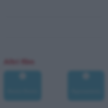
Altri film
Rimini Rimini
Riposseduta