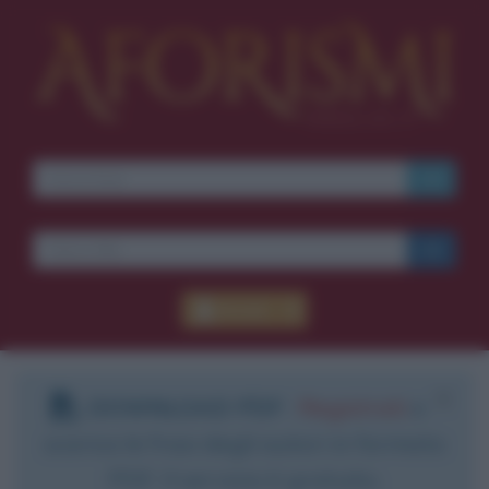
Accedi
DOWNLOAD PDF
:
Registrati
e
scarica le frasi degli autori in formato
PDF. Il servizio è gratuito.