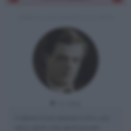
COMMENTO A UNA CITAZIONE DI JACK LONDON
Da:
Giusy
Confermo la mia opinione su di te, cara
amica: parole come queste possono