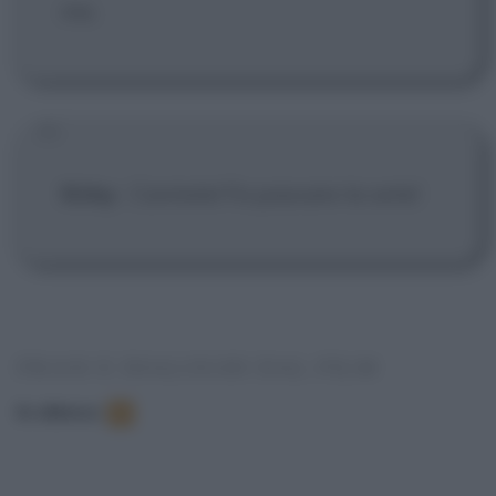
me.
Kirby
:
Cantate! Fa passare la sete!
FRASI E DIALOGHI DAL FILM
In elenco
:
5