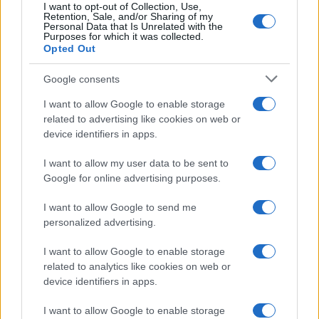
I want to opt-out of Collection, Use,
Frasi celebri
Retention, Sale, and/or Sharing of my
Personal Data that Is Unrelated with the
Frasi da condividere
Purposes for which it was collected.
Poesie
Opted Out
Proverbi
Incipit letterari
Google consents
Storie con morale
I want to allow Google to enable storage
FILM
related to advertising like cookies on web or
device identifiers in apps.
Frasi dei film
Frase film della settimana
I want to allow my user data to be sent to
Frasi film più lette
Google for online advertising purposes.
Incipit dei film
Elenco registi
I want to allow Google to send me
Film più cercati
personalized advertising.
Frasi sul cinema
I want to allow Google to enable storage
SERVIZI
related to analytics like cookies on web or
Mappa del sito
device identifiers in apps.
Privacy Policy
Cookie Policy
I want to allow Google to enable storage