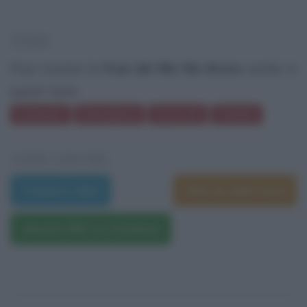
TEMI
Puoi trovare le
frasi del film Rio Bravo
anche in
questi temi:
Schiavitù
Guarigione
Avvocati
Soldati
VEDI ANCHE
Trama e dati
Film di John Ford
Questo film su Amazon