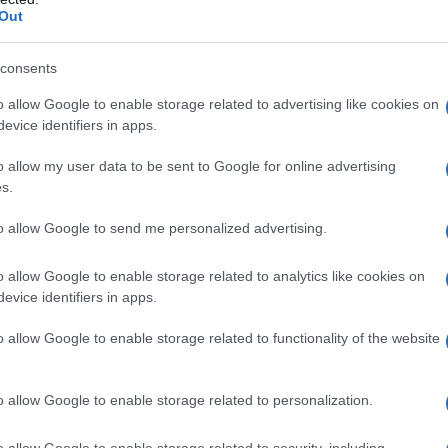
Out
consents
o portavoce. Tre giorni dopo gli dissi di sì, non
o allow Google to enable storage related to advertising like cookies on
to a battere il Pds di Achille Occhetto. Aveva alz
evice identifiers in apps.
o allow my user data to be sent to Google for online advertising
s.
to allow Google to send me personalized advertising.
o allow Google to enable storage related to analytics like cookies on
evice identifiers in apps.
rcato, non nell'iperliberismo. Sono europeista p
o allow Google to enable storage related to functionality of the website
toria greca sugli invasori persiani.
o allow Google to enable storage related to personalization.
o allow Google to enable storage related to security, including