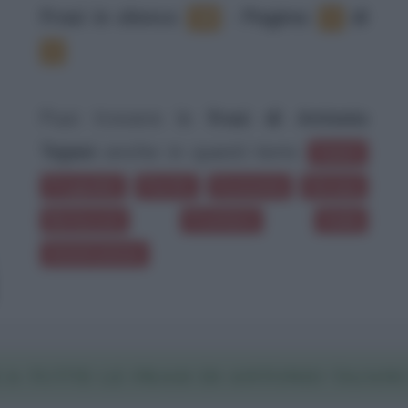
Frasi in elenco
:
‐
Pagina:
di
18
1
2
Puoi trovare le
frasi di Antonio
Tajani
anche in questi temi:
Debiti
Pregiudizi
Partiti
Economia
Europa
Berlusconi
Frontiere
Italia
Ammirazione
A TUTTE LE FRASI DI ANTONIO TAJANI