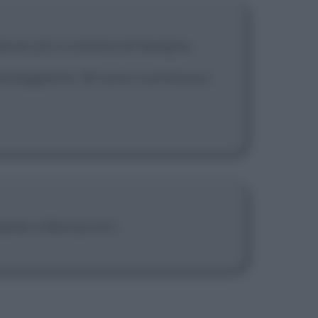
ione più a sinistra di Spagna.
 festeggiarmi. Mi sono commosso.
abile a Berlusconi.