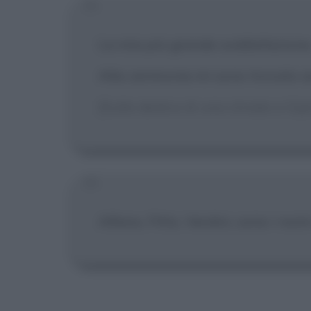
La mia più grande soddisfazione. 
Alla cerimonia mi sono trovato 
[Sulla dedica di una strada a Gij
Alfano, Fitto, Verdini, sono i nom