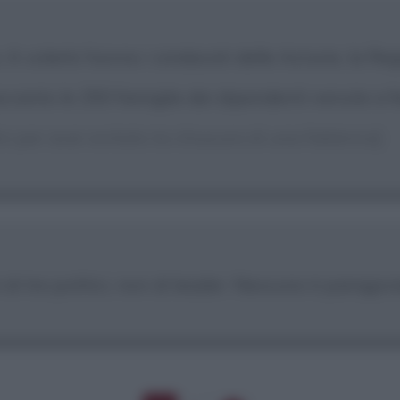
A volerlo furono i sindacati delle Asturie, la Reg
accanto le 250 famiglie dei dipendenti venute a
ón per aver evitato la chiusura di una fabbrica]
i di tre politici, non di leader. Nessuno è paragon