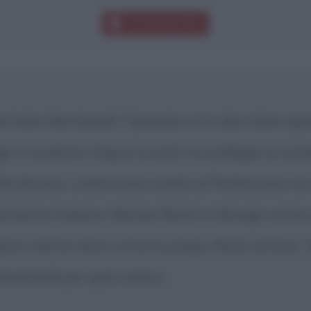
Download PDF
se Indro Montanelli: "Quando scrivi devi dare eg
i, in qualsiasi lingua io parli, mi prefiggo la comp
à diverse. L'intervento medio al Parlamento Ue è
mestre italiano, Matteo Renzi si dilungò un'ora
igesto nell'Ue dove conta la polpa. Renzi annoiò.
ontanelli per quel viatico.