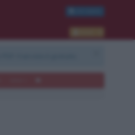
PDF GRATIS
Accedi
 PDF. Il servizio è gratuito.
e
Autori