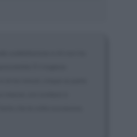
uale soddisfazione a chi non ha
rensibilità. È il migliore
 di tre minuti, cinque se parla
 e mezza, con svolazzi e
 Tanto che la volta successiva,