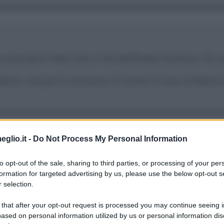
vesciare l'idea che si ha dell'Italia facilona. Se se
udizio, ma poi ti stimano. È anche il caso di Mario
eglio.it -
Do Not Process My Personal Information
i di Bruxelles. È quella cristiana, del Rinascimen
to opt-out of the sale, sharing to third parties, or processing of your per
formation for targeted advertising by us, please use the below opt-out s
 selection.
 that after your opt-out request is processed you may continue seeing i
ased on personal information utilized by us or personal information dis