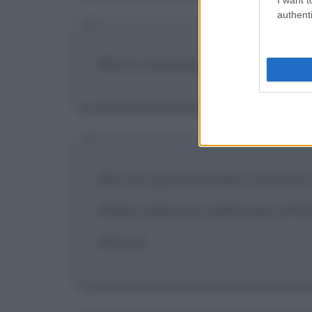
authenti
Non si cambia partito per una po
Non mi spaventa fare il ministro,
l'Italia nella Ue e rafforzare il P
sfascia.