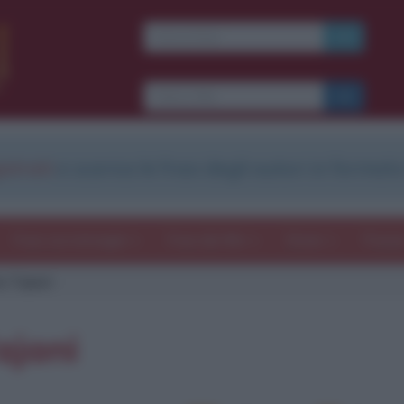
strati
e scarica le frasi degli autori in formato
Frasi con immagini
Frasi dei film
Storie
Poesi
o Tajani
ajani