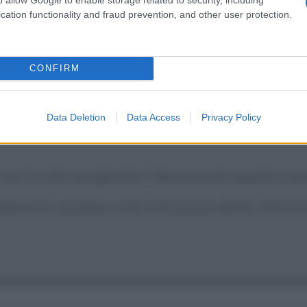
cation functionality and fraud prevention, and other user protection.
ltrona.
CONFIRM
Data Deletion
Data Access
Privacy Policy
 ma ho altri programmi. Nei prossimi quattro anni
arlamento europeo, sola istituzione eletta. Altrime