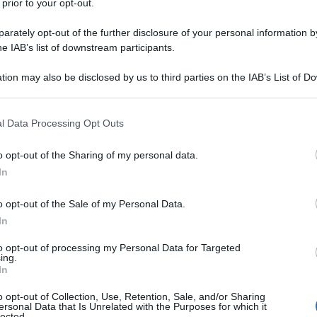
 prior to your opt-out.
rately opt-out of the further disclosure of your personal information by
he IAB’s list of downstream participants.
ioni europee per cambiare quest'Europa e dire no 
tion may also be disclosed by us to third parties on the IAB’s List of 
eazione di nuovi posti di lavoro e per questo occorr
 that may further disclose it to other third parties.
 that this website/app uses one or more Google services and may gath
somma continuare il lavoro svolto in questi anni,
l Data Processing Opt Outs
including but not limited to your visit or usage behaviour. You may click 
 to Google and its third-party tags to use your data for below specifi
 nuova politica industriale, mettendo all'angol
o opt-out of the Sharing of my personal data.
ogle consent section.
In
la mia battaglia per far pagare tutti i debiti c
o opt-out of the Sale of my Personal Data.
rché i cittadini non possono essere inseguiti da
In
to opt-out of processing my Personal Data for Targeted
ing.
In
o opt-out of Collection, Use, Retention, Sale, and/or Sharing
ersonal Data that Is Unrelated with the Purposes for which it
lected.