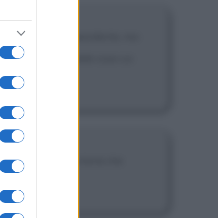
 perché fossi suo dipendente, ma
ato la bandiera delle cose cui
erché è la nostra storia che