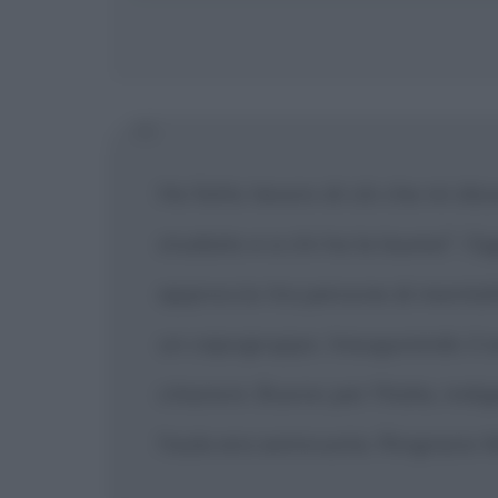
Ho fatto tesoro di ciò che mi dis
studiato e a chi ha la laurea". Ogg
approccio tra persone di mentalit
un capogruppo. Inaugurando il se
citazioni. Buono per l'Italia, ind
l'aula era semivuota. Ringrazio M