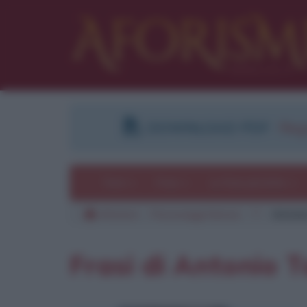
DOWNLOAD PDF
:
Regi
Temi
Frasi
Le frasi più lette
Aforismi
Personaggi famosi
T
Antoni
Frasi di Antonio T