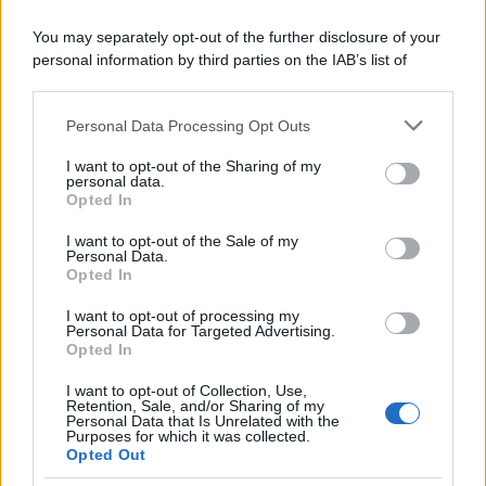
You may separately opt-out of the further disclosure of your
personal information by third parties on the IAB’s list of
downstream participants.
Personal Data Processing Opt Outs
This information may also be disclosed by us to third parties
on the IAB’s List of Downstream Participants that may further
I want to opt-out of the Sharing of my
disclose it to other third parties.
personal data.
Opted In
Please note that this website/app uses one or more Google
services and may gather and store information including but
I want to opt-out of the Sale of my
Personal Data.
not limited to your visit or usage behaviour. You may click to
Opted In
grant or deny consent to Google and its third-party tags to
use your data for below specified purposes in below Google
I want to opt-out of processing my
consent section.
Personal Data for Targeted Advertising.
FRASI
Opted In
Frase del giorno
I want to opt-out of Collection, Use,
Frasi celebri
Retention, Sale, and/or Sharing of my
Personal Data that Is Unrelated with the
Frasi da condividere
Purposes for which it was collected.
Poesie
Opted Out
Proverbi