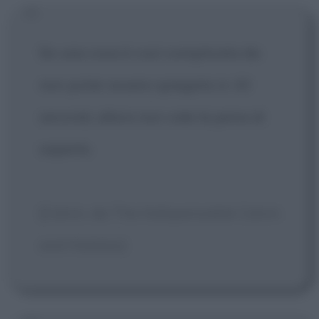
Se una cosa è così complicata da
non poter essere spiegata in 10
secondi, allora non vale la pena di
saperla.
[Calvin, da The Indispensable Calvin
and Hobbes]