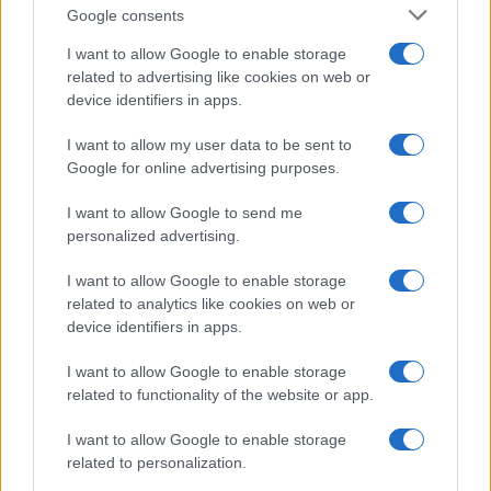
Incipit letterari
Google consents
Storie con morale
I want to allow Google to enable storage
FILM
related to advertising like cookies on web or
device identifiers in apps.
Frasi dei film
Frase film della settimana
I want to allow my user data to be sent to
Frasi film più lette
Google for online advertising purposes.
Incipit dei film
Elenco registi
I want to allow Google to send me
Film più cercati
personalized advertising.
Frasi sul cinema
I want to allow Google to enable storage
SERVIZI
related to analytics like cookies on web or
Mappa del sito
device identifiers in apps.
Privacy Policy
Cookie Policy
I want to allow Google to enable storage
Frasi suddivise per tema
related to functionality of the website or app.
Foto con frasi belle
I want to allow Google to enable storage
Indice degli autori
related to personalization.