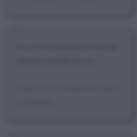
Non c'è mai abbastanza tempo per
fare tutto il niente che vuoi.
[Calvin, da The Authoritative Calvin
and Hobbes]