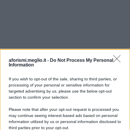
aforismi.meglio.it -
Do Not Process My Personal
Information
If you wish to opt-out of the sale, sharing to third parties, or
processing of your personal or sensitive information for
Ricevi LE FRASI PIÙ BELLE via e-mail
targeted advertising by us, please use the below opt-out
section to confirm your selection.
E-mail
OK
Please note that after your opt-out request is processed you
may continue seeing interest-based ads based on personal
information utilized by us or personal information disclosed to
third parties prior to your opt-out.