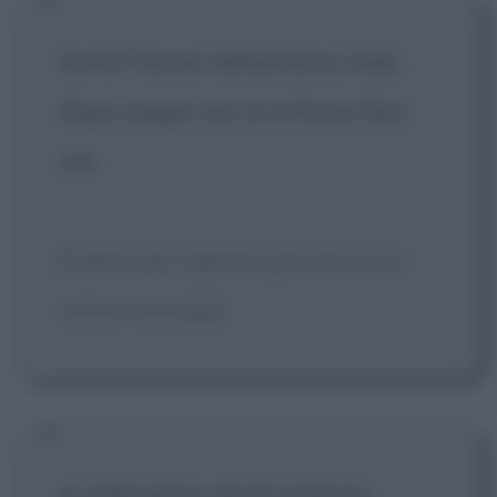
Se fai il lavoro abbastanza male,
dopo magari non te lo fanno fare
più.
[Calvin, da Tigrotto psicotico con
istinto omicida]
A volte penso che la certezza