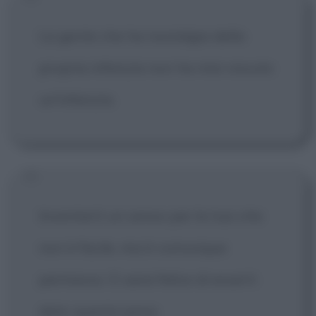
La gente che ha nostalgia della
propria infanzia non ha mai vissuto
un'infanzia.
Inventarti un senso per la tua vita
non è facile, ma è comunque
permesso. E sarai felice di esserti
dato questa pena.