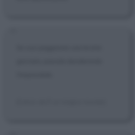
Se vuoi peggiorare una brutta
giornata, passala desiderando
l'impossibile.
[Calvin, da È un magico mondo]