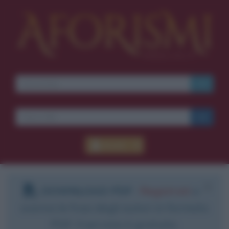
Accedi
DOWNLOAD PDF
:
Registrati
e
scarica le frasi degli autori in formato
PDF. Il servizio è gratuito.