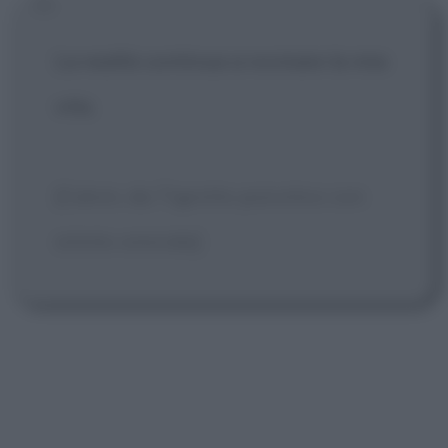
La realtà continua a rovinare la mia
vita.
[Calvin, da Tigrotto psicotico con
istinto omicida]