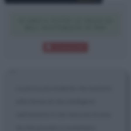
SCARICA TUTTE LE FRASI DI
BILL WATTERSON IN PDF
Download PDF
La prova più evidente che esistono
altre forme di vita intelligenti
nell'universo è che nessuna di esse
ha mai provato a contattarci.