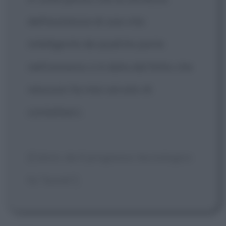
dell'esistenza di una vita
intelligente da qualche parte
nell'universo ci è data dal fatto che
nessuno ha mai cercato di
contattarci.
[Calvin, da Il progresso tecnologico
fa "boink"]