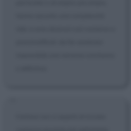
particolari o di respiro più ampio,
hanno assunto una complessità
tale, e sono divenuti così numerosi e
pluristratificati, da far sembrare
impossibile una versione conclusiva
e definitiva.
Il lettore non si aspetti di trovare
coerenza assoluta (né nell'ambito