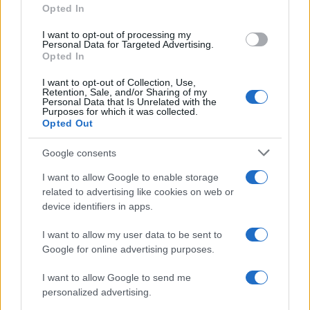
Opted In
grant or deny consent to Google and its third-party tags to
use your data for below specified purposes in below Google
I want to opt-out of processing my
consent section.
Personal Data for Targeted Advertising.
FRASI
Opted In
Frase del giorno
I want to opt-out of Collection, Use,
Frasi celebri
Retention, Sale, and/or Sharing of my
Personal Data that Is Unrelated with the
Frasi da condividere
Purposes for which it was collected.
Poesie
Opted Out
Proverbi
Incipit letterari
Google consents
Storie con morale
I want to allow Google to enable storage
FILM
related to advertising like cookies on web or
device identifiers in apps.
Frasi dei film
Frase film della settimana
I want to allow my user data to be sent to
Frasi film più lette
Google for online advertising purposes.
Incipit dei film
Elenco registi
I want to allow Google to send me
Film più cercati
personalized advertising.
Frasi sul cinema