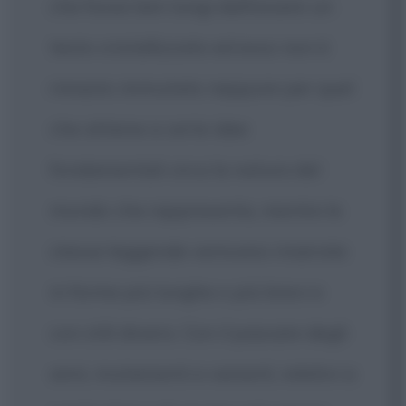
che fosse ben lungi dall'essere un
testo cristallizzato ed esso non è
rimasto immutato neppure per quel
che attiene a certe idee
fondamentali circa la natura del
mondo che rappresenta, mentre le
stesse leggende venivano rinarrate
in forme più lunghe o più brevi e
con stili diversi. Con il passare degli
anni, mutamenti e varianti, relativi a