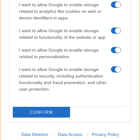
I want to allow Google to enable storage
SERVIZI
related to analytics like cookies on web or
Mappa del sito
device identifiers in apps.
Privacy Policy
Cookie Policy
I want to allow Google to enable storage
Frasi suddivise per tema
related to functionality of the website or app.
Foto con frasi belle
I want to allow Google to enable storage
Indice degli autori
related to personalization.
I want to allow Google to enable storage
Aforismi
.meglio.it è l'archivio web dedicato a frasi,
related to security, including authentication
aforismi e citazioni più grande del web (137.847 frasi in
functionality and fraud prevention, and other
database) • ©2005-2025 • La riproduzione dei testi è
user protection.
consentita citando la fonte secondo la Licenza
Creative Commons
• Nota: in qualità di Affiliato Amazon,
il sito ricava una commissione sugli acquisti idonei. •
CONFIRM
Contatti
Data Deletion
Data Access
Privacy Policy