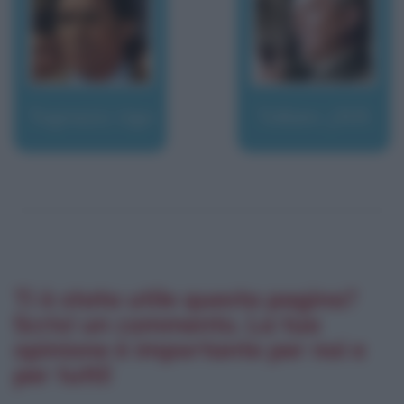
Tognazzi, Ugo
Tolkien, J.R.R.
Ti è stata utile questa pagina?
Scrivi un commento. La tua
opinione è importante per noi e
per tutti!