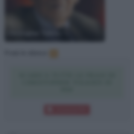
Christopher Tolkien
Frasi in elenco
:
3
SCARICA TUTTE LE FRASI DI
CHRISTOPHER TOLKIEN IN
PDF
Download PDF