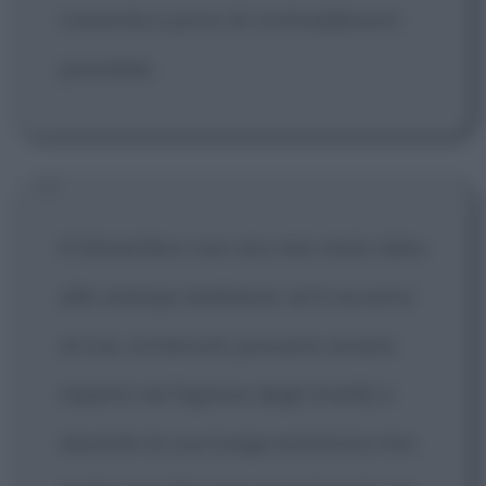
coerente e privo di contraddizioni
possibile.
Il Silmarillion non era mai stato dato
alle stampe (sebbene certi accenni
al suo contenuto possano essere
reperiti nel Signore degli Anelli) e
durante la sua lunga esistenza mio