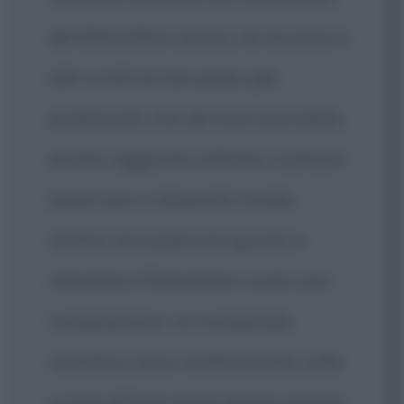
del Silmarillion stesso, né tra esso e
altri scritti di mio padre già
pubblicati), che del resto potrebbe
essere raggiunta soltanto a prezzo
assai caro e oltretutto inutile.
Inoltre, mio padre era giunto a
intendere Il Silmarillion come una
compilazione, un compendio
narrativo steso tardivamente sulla
scorta di fonti assai diverse (poemi,