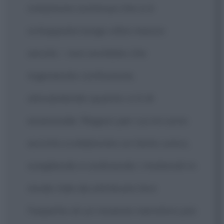
creazione continua che si è
sviluppata lungo oltre mezzo
secolo – non avrebbe che
ingenerato confusione,
obnubilando quanto vi è di
essenziale. Ragion per cui mi sono
accinto a elaborare un testo unico,
scegliendo e ordinando i materiali in
modo tale da attribuire loro
l'aspetto di un insieme narrativo più