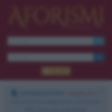
Accedi
DOWNLOAD PDF
:
Registrati
e
scarica le frasi degli autori in formato
PDF. Il servizio è gratuito.