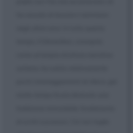
padre non l'ha mai accantonato né
ha cessato di lavorarvi nemmeno
negli ultimi anni. In tutto questo
tempo, Il Silmarillion, concepito
come un'ampia struttura narrativa
unitaria, ha subito relativamente
pochi rimaneggiamenti di rilievo; già
molto tempo fa era divenuto una
tradizione immutabile, fondamento
di scritti successivi. Ciò non toglie