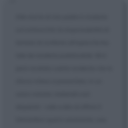
Alla morte di mio padre è ricaduta
sul sottoscritto la responsabilità di
tentare di conferire all'opera forma
tale da renderla pubblicabile. Mi è
però risultato subito evidente che lo
sforzo inteso a presentare, in un
unico volume, materiali così
disparati – vale a dire di offrire Il
Silmarillion qual è veramente, una