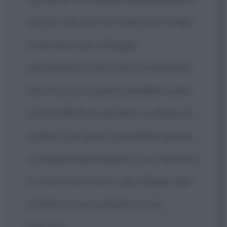
annali, racconti di tradizione orale)
trasmesse per retaggio
antichissimo; ed è una concezione
che trova un esatto parallelo nella
storia effettiva del libro, sottesa al
quale è una gran quantità di prose
e di poesie precedenti, così che esso
è, entro certi limiti, una silloge, tale
di fatto e non soltanto in via
retorica.