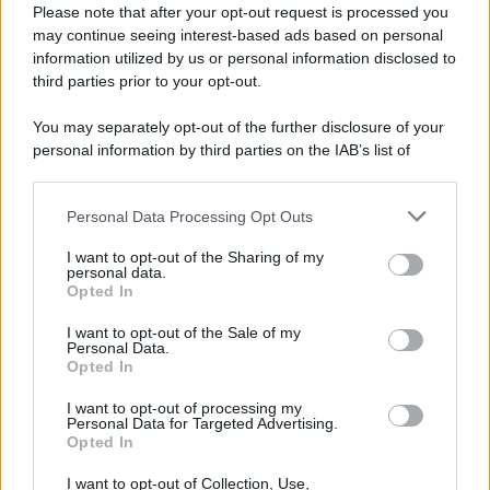
E-mail
OK
Please note that after your opt-out request is processed you
may continue seeing interest-based ads based on personal
information utilized by us or personal information disclosed to
third parties prior to your opt-out.
You may separately opt-out of the further disclosure of your
personal information by third parties on the IAB’s list of
downstream participants.
Personal Data Processing Opt Outs
This information may also be disclosed by us to third parties
on the IAB’s List of Downstream Participants that may further
I want to opt-out of the Sharing of my
disclose it to other third parties.
personal data.
Opted In
Please note that this website/app uses one or more Google
services and may gather and store information including but
I want to opt-out of the Sale of my
Personal Data.
not limited to your visit or usage behaviour. You may click to
Opted In
grant or deny consent to Google and its third-party tags to
use your data for below specified purposes in below Google
I want to opt-out of processing my
consent section.
Personal Data for Targeted Advertising.
FRASI
Opted In
Frase del giorno
I want to opt-out of Collection, Use,