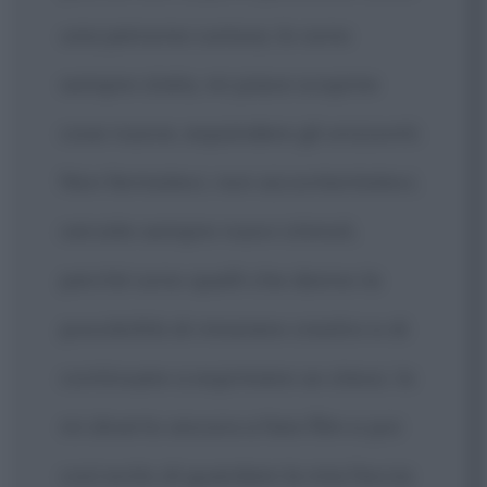
una persona curiosa, lo sono
sempre stata, mi piace scoprire
cose nuove, espandere gli orizzonti.
Non fermatevi, non accontentatevi,
cercate sempre nuovi stimoli,
perché sono quelli che danno la
possibilità di rimanere creativi e di
continuare a esprimere se stessi. Io
mi diverto ancora a fare film e poi
così evito di guardare la mia faccia