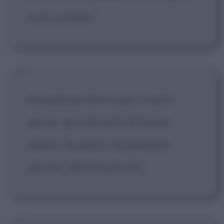
sullo schermo!
Se qualcosa non va per il verso
giusto, devi sforzarti di farcela
andare. Se pensi che potrebbe
piovere, alla fine pioverà.