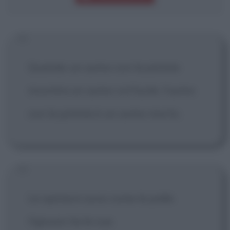
Quando un uomo con la pistola
incontra un uomo col fucile, l'uomo
con la pistola è un uomo morto.
Le opinioni sono come le palle.
Ognuno ha le sue.