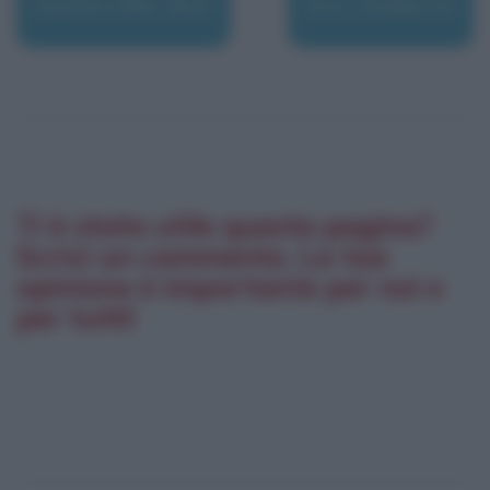
Easton Ellis, Bret
Eco, Umberto
Ti è stata utile questa pagina?
Scrivi un commento. La tua
opinione è importante per noi e
per tutti!