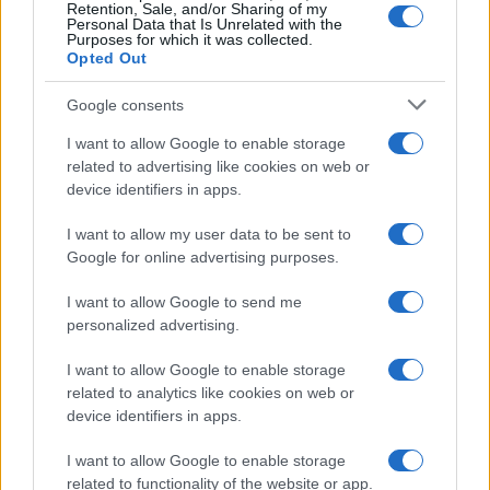
Frasi celebri
Retention, Sale, and/or Sharing of my
Personal Data that Is Unrelated with the
Frasi da condividere
Purposes for which it was collected.
Poesie
Opted Out
Proverbi
Incipit letterari
Google consents
Storie con morale
I want to allow Google to enable storage
FILM
related to advertising like cookies on web or
device identifiers in apps.
Frasi dei film
Frase film della settimana
I want to allow my user data to be sent to
Frasi film più lette
Google for online advertising purposes.
Incipit dei film
Elenco registi
I want to allow Google to send me
Film più cercati
personalized advertising.
Frasi sul cinema
I want to allow Google to enable storage
SERVIZI
related to analytics like cookies on web or
Mappa del sito
device identifiers in apps.
Privacy Policy
Cookie Policy
I want to allow Google to enable storage
Frasi suddivise per tema
related to functionality of the website or app.