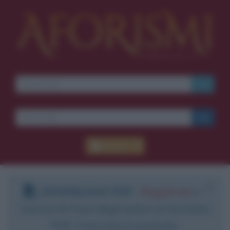
Accedi
DOWNLOAD PDF
:
Registrati
e
scarica le frasi degli autori in formato
PDF. Il servizio è gratuito.