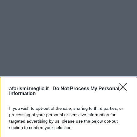
aforismi.meglio.it -
Do Not Process My Personal
Information
If you wish to opt-out of the sale, sharing to third parties, or
processing of your personal or sensitive information for
Ricevi LE FRASI PIÙ BELLE via e-mail
targeted advertising by us, please use the below opt-out
section to confirm your selection.