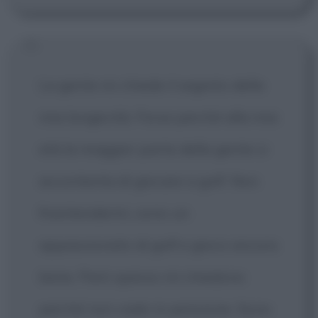
La gente mi chiede il segreto della
mia longevità. Forse perché alla mia
età la maggior parte della gente si
accontenta di giocare a golf. Non
fraintendermi, sono un
appassionato di golf e gioco ancora
bene. Però spesso mi chiedono
perché non vado in pensione. Sono