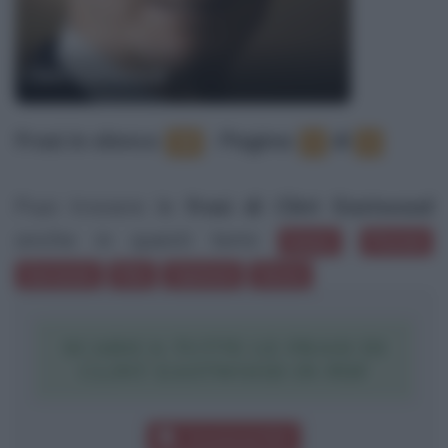
Clint Eastwood
Frasi in elenco
:
‐
Pagina:
di
19
1
2
Puoi trovare le
frasi di Clint Eastwood
anche in questi temi:
Uomo
Pistole
Garanzie
Film
Opinioni
Sesso
SCARICA TUTTE LE FRASI DI
CLINT EASTWOOD IN PDF
Download PDF