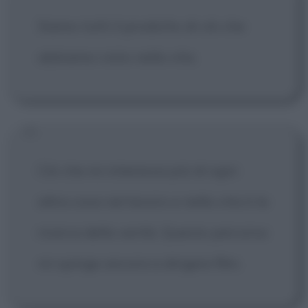
Siamo tutti il prodotto di ciò che
abbiamo visto nella vita.
Ciò che mi interessa più di ogni
altra cosa nel lavoro e nella vita è la
ricerca della verità. Questo percorso
mi spinge ancora a dirigere film.