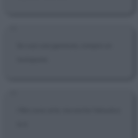
Se vuoi una garanzia, compra un
tostapane.
I film sono arte, ma anche l'idraulica
lo è.