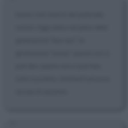
Siamo tutti stanchi del politically
correct. Oggi siamo nel pieno della
generazione "kiss-ass", la
generazione "pussy": questo non si
può dire, questo non si può fare,
tutto è proibito. Altrimenti piovono
accuse di razzismo.