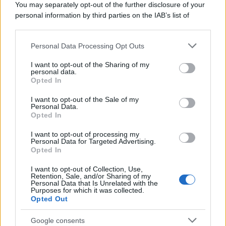
You may separately opt-out of the further disclosure of your
personal information by third parties on the IAB’s list of
downstream participants.
Personal Data Processing Opt Outs
This information may also be disclosed by us to third parties
on the IAB’s List of Downstream Participants that may further
I want to opt-out of the Sharing of my
disclose it to other third parties.
personal data.
Opted In
Please note that this website/app uses one or more Google
services and may gather and store information including but
I want to opt-out of the Sale of my
Personal Data.
not limited to your visit or usage behaviour. You may click to
Opted In
grant or deny consent to Google and its third-party tags to
use your data for below specified purposes in below Google
I want to opt-out of processing my
consent section.
Personal Data for Targeted Advertising.
FRASI
Opted In
Frase del giorno
I want to opt-out of Collection, Use,
Frasi celebri
Retention, Sale, and/or Sharing of my
Personal Data that Is Unrelated with the
Frasi da condividere
Purposes for which it was collected.
Poesie
Opted Out
Proverbi
Incipit letterari
Google consents