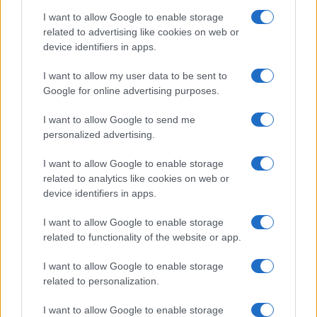
Storie con morale
I want to allow Google to enable storage
FILM
related to advertising like cookies on web or
device identifiers in apps.
Frasi dei film
Frase film della settimana
I want to allow my user data to be sent to
Frasi film più lette
Google for online advertising purposes.
Incipit dei film
Elenco registi
I want to allow Google to send me
Film più cercati
personalized advertising.
Frasi sul cinema
I want to allow Google to enable storage
SERVIZI
related to analytics like cookies on web or
Mappa del sito
device identifiers in apps.
Privacy Policy
Cookie Policy
I want to allow Google to enable storage
Frasi suddivise per tema
related to functionality of the website or app.
Foto con frasi belle
I want to allow Google to enable storage
Indice degli autori
related to personalization.
I want to allow Google to enable storage
Aforismi
.meglio.it è l'archivio web dedicato a frasi,