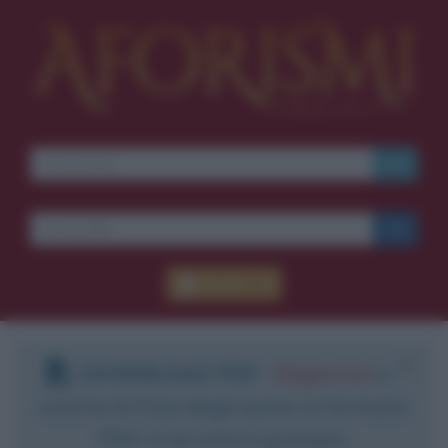
Accedi
DOWNLOAD PDF
:
Registrati
e
scarica le frasi degli autori in formato
PDF. Il servizio è gratuito.