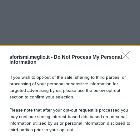
aforismi.meglio.it -
Do Not Process My Personal
Information
If you wish to opt-out of the sale, sharing to third parties, or
processing of your personal or sensitive information for
Ricevi LE FRASI PIÙ BELLE via e-mail
targeted advertising by us, please use the below opt-out
section to confirm your selection.
E-mail
OK
Please note that after your opt-out request is processed you
may continue seeing interest-based ads based on personal
information utilized by us or personal information disclosed to
third parties prior to your opt-out.