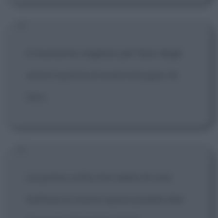
Il momento migliore per farsi degli
amici è prima di avere bisogno di
loro.
La prima volta che ridete di una
battuta a vostre spese potete dire