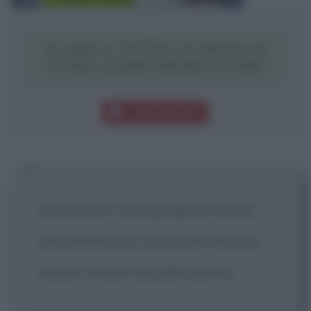
SCARICA TUTTE LE FRASI DI
ETHEL BARRYMORE IN PDF
Download PDF
La felicità si insinua dentro la tua
vita attraverso una porta che non
sapevi di aver lasciata aperta.