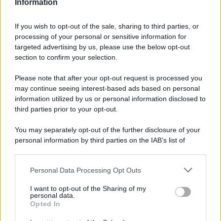
Information
If you wish to opt-out of the sale, sharing to third parties, or
processing of your personal or sensitive information for
Ricevi LE FRASI PIÙ BELLE via e-mail
targeted advertising by us, please use the below opt-out
section to confirm your selection.
E-mail
OK
Please note that after your opt-out request is processed you
may continue seeing interest-based ads based on personal
information utilized by us or personal information disclosed to
third parties prior to your opt-out.
You may separately opt-out of the further disclosure of your
personal information by third parties on the IAB’s list of
downstream participants.
Personal Data Processing Opt Outs
This information may also be disclosed by us to third parties
on the IAB’s List of Downstream Participants that may further
I want to opt-out of the Sharing of my
disclose it to other third parties.
personal data.
Opted In
Please note that this website/app uses one or more Google
services and may gather and store information including but