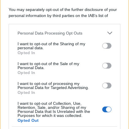
You may separately opt-out of the further disclosure of your
personal information by third parties on the IAB’s list of
downstream participants.
Personal Data Processing Opt Outs
This information may also be disclosed by us to third parties
on the IAB’s List of Downstream Participants that may further
I want to opt-out of the Sharing of my
disclose it to other third parties.
personal data.
Opted In
Please note that this website/app uses one or more Google
services and may gather and store information including but
I want to opt-out of the Sale of my
Personal Data.
not limited to your visit or usage behaviour. You may click to
Opted In
grant or deny consent to Google and its third-party tags to
use your data for below specified purposes in below Google
I want to opt-out of processing my
consent section.
Personal Data for Targeted Advertising.
FRASI
Opted In
Frase del giorno
I want to opt-out of Collection, Use,
Frasi celebri
Retention, Sale, and/or Sharing of my
Personal Data that Is Unrelated with the
Frasi da condividere
Purposes for which it was collected.
Poesie
Opted Out
Proverbi