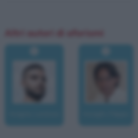
Altri autori di aforismi
Insigne, Lorenzo
Inzaghi, Filippo