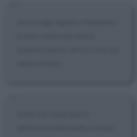
Ancora oggi ringrazio il Padreterno
di avere conservato intatto
quell'entusiasmo, che non mi fa mai
sentire la fatica.
Quello che mangi dopo lo
spettacolo andato bene, è sempre