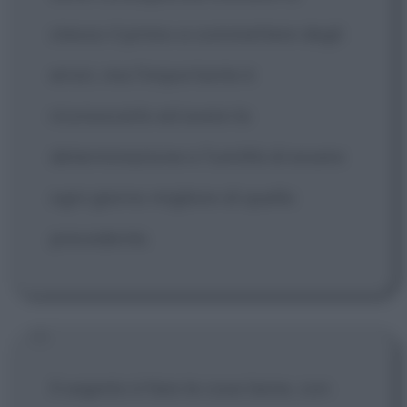
stesso il primo a commettere degli
errori, ma l'importante è
riconoscerlo ed avere la
determinazione e l'umiltà di essere
ogni giorno migliore di quello
precedente.
Il segreto è fare le cose bene, con