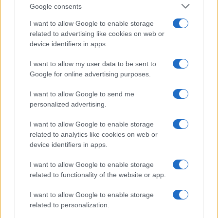
Incipit letterari
Google consents
Storie con morale
I want to allow Google to enable storage
FILM
related to advertising like cookies on web or
device identifiers in apps.
Frasi dei film
Frase film della settimana
I want to allow my user data to be sent to
Frasi film più lette
Google for online advertising purposes.
Incipit dei film
Elenco registi
I want to allow Google to send me
Film più cercati
personalized advertising.
Frasi sul cinema
I want to allow Google to enable storage
SERVIZI
related to analytics like cookies on web or
Mappa del sito
device identifiers in apps.
Privacy Policy
Cookie Policy
I want to allow Google to enable storage
Frasi suddivise per tema
related to functionality of the website or app.
Foto con frasi belle
I want to allow Google to enable storage
Indice degli autori
related to personalization.