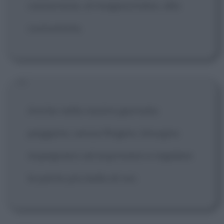
camionista, al magazziniere, alla
costumista.
Anche nella nostra giornata
peggiore, senza fingere, bisogna
impegnarsi ad esprimere e regalare
la parte più bella di noi.