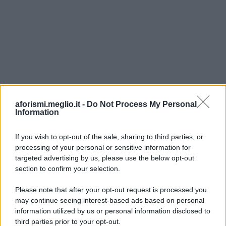
aforismi.meglio.it -
Do Not Process My Personal
Information
If you wish to opt-out of the sale, sharing to third parties, or
processing of your personal or sensitive information for
Ricevi LE FRASI PIÙ BELLE via e-mail
targeted advertising by us, please use the below opt-out
section to confirm your selection.
E-mail
OK
Please note that after your opt-out request is processed you
may continue seeing interest-based ads based on personal
information utilized by us or personal information disclosed to
third parties prior to your opt-out.