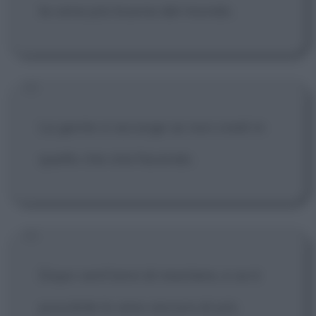
la cena più buona del mondo.
La gente si accorge se non credi in
quello che stai facendo.
Dopo vent'anni di mestiere, e se è
possibile lo amo ancora di più.