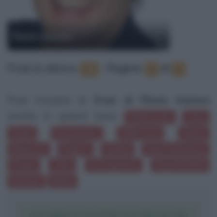
Flavio Insinna
Frasi in elenco
:
‐
Pagina:
di
18
1
2
Puoi trovare le
frasi di Flavio Insinna
anche in questi temi:
Spettacolo
Cena
Sogni
Entusiasmo
Differenze
Gente
Rapporti
Fingere
Umiltà
Determinazione
Donne
Cielo
Conseguenze
Superficialità
Impegni
Mafia
SCARICA TUTTE LE FRASI DI