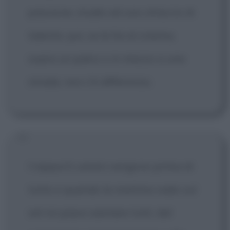
passione, studio ed uno straccio di
talento: poi, se le fai al cinema,
sopra un palco o in mezzo a una
strada, non c'è differenza.
I rapporti umani vengono prima di
tutto e quando la mattina vado sul
set mi piace salutare tutti, dal