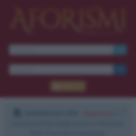
Accedi
DOWNLOAD PDF
:
Registrati
e
scarica le frasi degli autori in formato
PDF. Il servizio è gratuito.