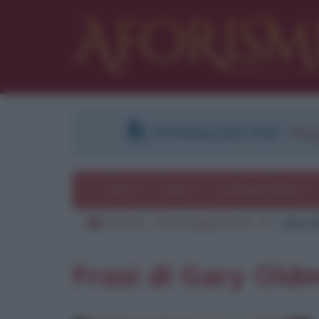
DOWNLOAD PDF
:
Regi
Temi
Frasi
Le frasi più lette
Aforismi
Personaggi famosi
O
Gary 
Frasi di Gary Old