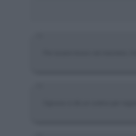
Per essere bravo nel mestiere, l'
Ognuno si dà un codice per regol