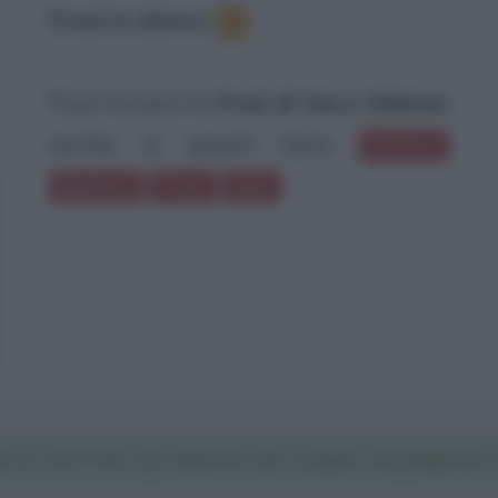
Frasi in elenco
:
7
Puoi trovare le
frasi di Gary Oldman
anche in questi temi:
Bravura
Egoismo
Premi
Spie
CA TUTTE LE FRASI DI GARY OLDMAN 