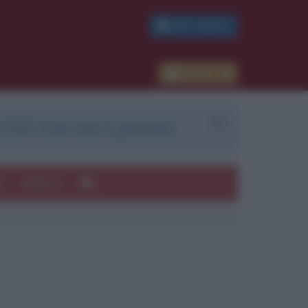
PDF GRATIS
Accedi
 PDF. Il servizio è gratuito.
e
Autori