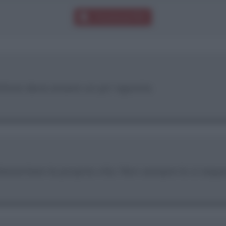
Download PDF
attore deve essere un po' egoista.
amentare la propria vita. Non sempre lo si segue,