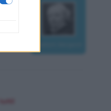
Oliphant, Margaret
utti!