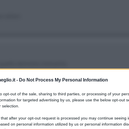
o attori.
 quella dannata statuetta.
eglio.it -
Do Not Process My Personal Information
to opt-out of the sale, sharing to third parties, or processing of your per
formation for targeted advertising by us, please use the below opt-out s
 selection.
convinco mai nessuno. E lo ripeto di continuo ai 
 that after your opt-out request is processed you may continue seeing i
i lealtà, della disonestà, della menzogna. Il para
ased on personal information utilized by us or personal information dis