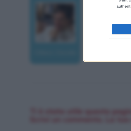
authenti
Oldani, Davide
Ti è stata utile questa pagi
Scrivi un commento. La tua 