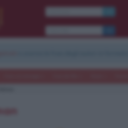
strati
e scarica le frasi degli autori in formato
Frasi con immagini
Frasi dei film
Storie
Poesi
Oldman
man