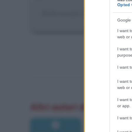
Opted 
[Sulla sua giovinezza]
Non mi int
Google 
I want t
web or d
I want t
purpose
I want 
I want t
web or d
I want t
Altri autori di aforismi
or app.
I want t
I want t