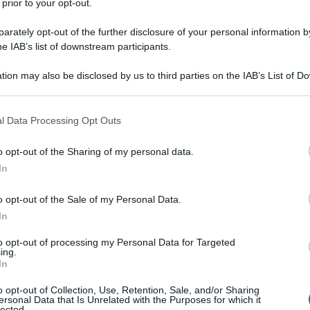
 prior to your opt-out.
 altro.
rately opt-out of the further disclosure of your personal information by
he IAB’s list of downstream participants.
tion may also be disclosed by us to third parties on the IAB’s List of 
 that may further disclose it to other third parties.
 that this website/app uses one or more Google services and may gath
l Data Processing Opt Outs
including but not limited to your visit or usage behaviour. You may click 
na chiave che mi permetta di aprire una porta. C
 to Google and its third-party tags to use your data for below specifi
o opt-out of the Sharing of my personal data.
ogle consent section.
ie, lo descrive come un interruttore, capace di re
In
cui si trova. L'immobilità del mio personaggio a
o opt-out of the Sale of my Personal Data.
In
 e fisico, la definirei un'interpretazione "da sed
to opt-out of processing my Personal Data for Targeted
ing.
In
o opt-out of Collection, Use, Retention, Sale, and/or Sharing
ersonal Data that Is Unrelated with the Purposes for which it
lected.