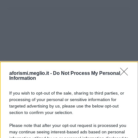
aforismi.meglio.it -
Do Not Process My Personal
Information
If you wish to opt-out of the sale, sharing to third parties, or
processing of your personal or sensitive information for
Ricevi LE FRASI PIÙ BELLE via e-mail
targeted advertising by us, please use the below opt-out
section to confirm your selection.
E-mail
OK
Please note that after your opt-out request is processed you
may continue seeing interest-based ads based on personal