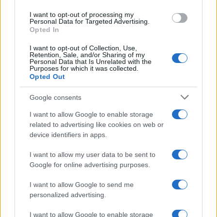
apprezzabili, si son fatte senza una
use your data for below specified purposes in below Google
I want to opt-out of processing my
consent section.
Personal Data for Targeted Advertising.
Opted In
provvidenza superiore e veramente
I want to opt-out of Collection, Use,
divina, a che scopo onorare e
Retention, Sale, and/or Sharing of my
Personal Data that Is Unrelated with the
Purposes for which it was collected.
venerare un Dio che non provvede
Opted Out
niente? Se non si curò né della vita,
Google consents
I want to allow Google to enable storage
né dei caratteri, né dei costumi, né
related to advertising like cookies on web or
device identifiers in apps.
delle buone leggi, né della
I want to allow my user data to be sent to
costituzione civile, ha forse diritto di
Google for online advertising purposes.
reclamare onori dagli uomini?
I want to allow Google to send me
personalized advertising.
I want to allow Google to enable storage