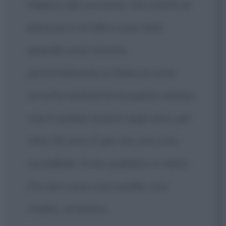
Sapevo del successo, ma viverlo di
persona è un'altra cosa. Solo
quando sono venuta
personalmente in Italia mi sono
accorta realmente di questo amore,
che è andato avanti negli anni, per
oltre 25 anni. È per me una cosa
incredibile. Il mio pubblico è vasto.
Per loro sono una sorella, una
madre, un'amica.