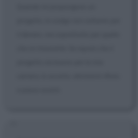
Quando mi propongono un
progetto, lo scelgo non soltanto per
il denaro, ma soprattutto per quello
che mi trasmette. Se reputo che il
progetto sia buono per la mia
carriera, lo accetto, altrimenti rifiuto
e passo avanti.