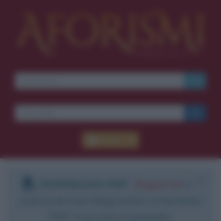
Accedi
DOWNLOAD PDF
:
Registrati
e
scarica le frasi degli autori in formato
PDF. Il servizio è gratuito.