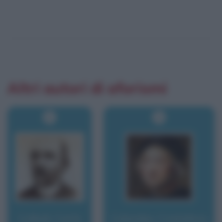
Altri autori di aforismi
Collodi, Carlo
Colombo, Cristoforo