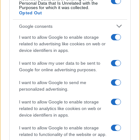
Personal Data that Is Unrelated with the
Frasi da condividere
Purposes for which it was collected.
Poesie
Opted Out
Proverbi
Incipit letterari
Google consents
Storie con morale
I want to allow Google to enable storage
FILM
related to advertising like cookies on web or
device identifiers in apps.
Frasi dei film
Frase film della settimana
I want to allow my user data to be sent to
Frasi film più lette
Google for online advertising purposes.
Incipit dei film
Elenco registi
I want to allow Google to send me
Film più cercati
personalized advertising.
Frasi sul cinema
I want to allow Google to enable storage
SERVIZI
related to analytics like cookies on web or
Mappa del sito
device identifiers in apps.
Privacy Policy
Cookie Policy
I want to allow Google to enable storage
Frasi suddivise per tema
related to functionality of the website or app.