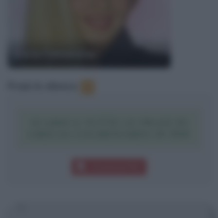
Grecia Colmenares
Frasi in elenco
:
4
SCARICA TUTTE LE FRASI DI
GRECIA COLMENARES IN PDF
Download PDF