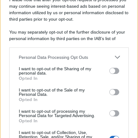
may continue seeing interest-based ads based on personal
information utilized by us or personal information disclosed to
third parties prior to your opt-out.
You may separately opt-out of the further disclosure of your
personal information by third parties on the IAB’s list of
downstream participants.
Personal Data Processing Opt Outs
This information may also be disclosed by us to third parties
on the IAB’s List of Downstream Participants that may further
I want to opt-out of the Sharing of my
disclose it to other third parties.
personal data.
Opted In
Please note that this website/app uses one or more Google
services and may gather and store information including but
I want to opt-out of the Sale of my
Personal Data.
not limited to your visit or usage behaviour. You may click to
Opted In
grant or deny consent to Google and its third-party tags to
use your data for below specified purposes in below Google
I want to opt-out of processing my
consent section.
Personal Data for Targeted Advertising.
FRASI
Opted In
Frase del giorno
I want to opt-out of Collection, Use,
Frasi celebri
Retention, Sale, and/or Sharing of my