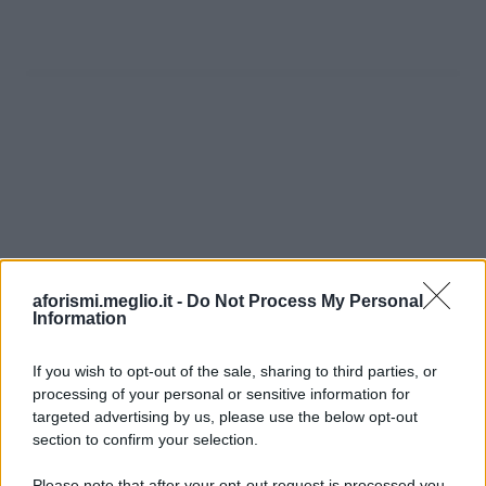
aforismi.meglio.it -
Do Not Process My Personal
Information
If you wish to opt-out of the sale, sharing to third parties, or
processing of your personal or sensitive information for
Ricevi LE FRASI PIÙ BELLE via e-mail
targeted advertising by us, please use the below opt-out
section to confirm your selection.
E-mail
OK
Please note that after your opt-out request is processed you