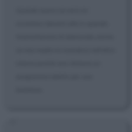
Quando avevo sei anni mi
incantavo davanti alla tv quando
trasmettevano le telenovela, anche
se mia madre mi mandava nell'altra
stanza poiché non riteneva un
programma adatto per una
bambina.