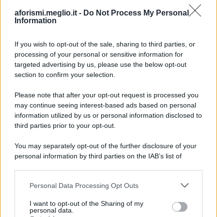
aforismi.meglio.it -
Do Not Process My Personal
Information
If you wish to opt-out of the sale, sharing to third parties, or
processing of your personal or sensitive information for
Ricevi LE FRASI PIÙ BELLE via e-mail
targeted advertising by us, please use the below opt-out
section to confirm your selection.
E-mail
OK
Please note that after your opt-out request is processed you
may continue seeing interest-based ads based on personal
information utilized by us or personal information disclosed to
third parties prior to your opt-out.
You may separately opt-out of the further disclosure of your
personal information by third parties on the IAB’s list of
downstream participants.
Personal Data Processing Opt Outs
This information may also be disclosed by us to third parties
on the IAB’s List of Downstream Participants that may further
I want to opt-out of the Sharing of my
disclose it to other third parties.
personal data.