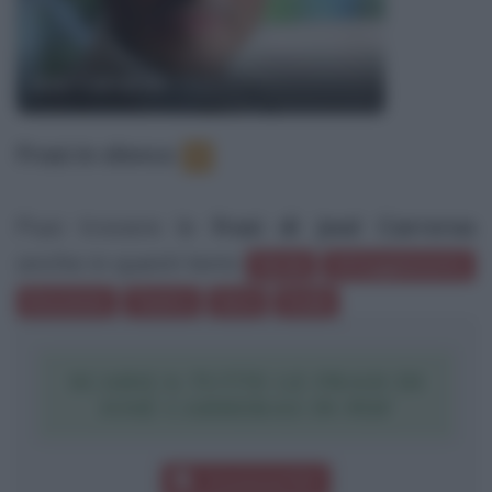
José Carreras
Frasi in elenco
:
3
Puoi trovare le
frasi di José Carreras
anche in questi temi:
Verde
Atteggiamento
Emozione
Teatro
Sera
Scale
SCARICA TUTTE LE FRASI DI
JOSÉ CARRERAS IN PDF
Download PDF