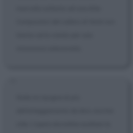
riservata soltanto ad una élite.
Compositori del calibro di Verdi non
hanno certo creato per una
minoranza selezionata.
Nulla mi ripugna di più
dell'atteggiamento da divo vecchio
stile. L'opera dovrebbe esaltare la