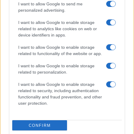
Elenco registi
I want to allow Google to send me
Film più cercati
personalized advertising.
Frasi sul cinema
I want to allow Google to enable storage
SERVIZI
related to analytics like cookies on web or
Mappa del sito
device identifiers in apps.
Privacy Policy
Cookie Policy
I want to allow Google to enable storage
Frasi suddivise per tema
related to functionality of the website or app.
Foto con frasi belle
I want to allow Google to enable storage
Indice degli autori
related to personalization.
I want to allow Google to enable storage
Aforismi
.meglio.it è l'archivio web dedicato a frasi,
related to security, including authentication
aforismi e citazioni più grande del web (137.905 frasi in
functionality and fraud prevention, and other
database) • ©2005-2025 • La riproduzione dei testi è
user protection.
consentita citando la fonte secondo la Licenza
Creative Commons
• Nota: in qualità di Affiliato Amazon,
il sito ricava una commissione sugli acquisti idonei. •
CONFIRM
Contatti