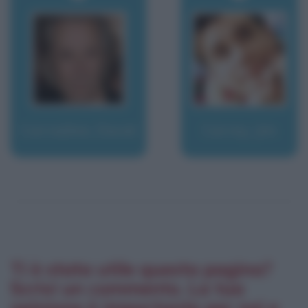
Carradine, David
Carrey, Jim
Ti è stata utile questa pagina?
Scrivi un commento. La tua
opinione è importante per noi e