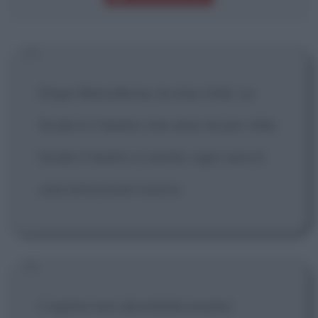
Dopo Barcellona, la mia città, La
Scala è il teatro che amo di più. Alla
Scala il teatro si sente: ogni sera è
una emozione nuova.
L'opera non dovrebbe essere