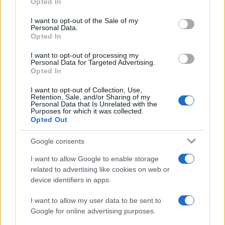
Opted In
Please note that this website/app uses one or more Google
services and may gather and store information including but
I want to opt-out of the Sale of my
Personal Data.
not limited to your visit or usage behaviour. You may click to
Opted In
grant or deny consent to Google and its third-party tags to
use your data for below specified purposes in below Google
I want to opt-out of processing my
consent section.
Personal Data for Targeted Advertising.
FRASI
Opted In
Frase del giorno
I want to opt-out of Collection, Use,
Frasi celebri
Retention, Sale, and/or Sharing of my
Personal Data that Is Unrelated with the
Frasi da condividere
Purposes for which it was collected.
Poesie
Opted Out
Proverbi
Incipit letterari
Google consents
Storie con morale
I want to allow Google to enable storage
FILM
related to advertising like cookies on web or
device identifiers in apps.
Frasi dei film
Frase film della settimana
I want to allow my user data to be sent to
Frasi film più lette
Google for online advertising purposes.
Incipit dei film