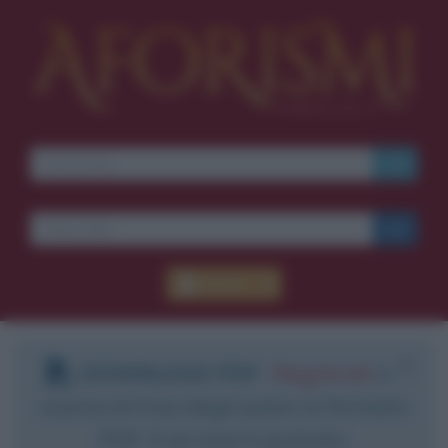
Accedi
DOWNLOAD PDF
:
Registrati
e
scarica le frasi degli autori in formato
PDF. Il servizio è gratuito.