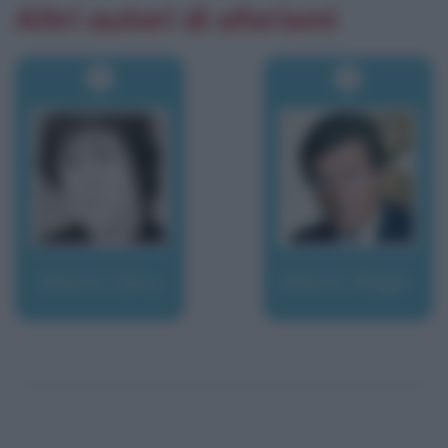
Altri autori di aforismi
Moore, Gary
Moore, Roger