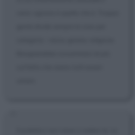
vario: ognuno è quello che è. Troppa
gente divide sempre le cose per
categoria - razza, genere, religione.
Bisognerebbe concentrarsi di più
sul fatto che siamo tutti esseri
umani.
Il pubblico non viene a vedere te. Le