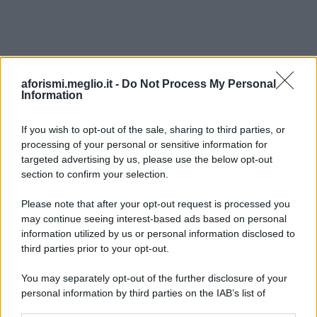
aforismi.meglio.it -
Do Not Process My Personal
Information
If you wish to opt-out of the sale, sharing to third parties, or
processing of your personal or sensitive information for
Ricevi LE FRASI PIÙ BELLE via e-mail
targeted advertising by us, please use the below opt-out
section to confirm your selection.
E-mail
OK
Please note that after your opt-out request is processed you
may continue seeing interest-based ads based on personal
information utilized by us or personal information disclosed to
third parties prior to your opt-out.
You may separately opt-out of the further disclosure of your
personal information by third parties on the IAB’s list of
downstream participants.