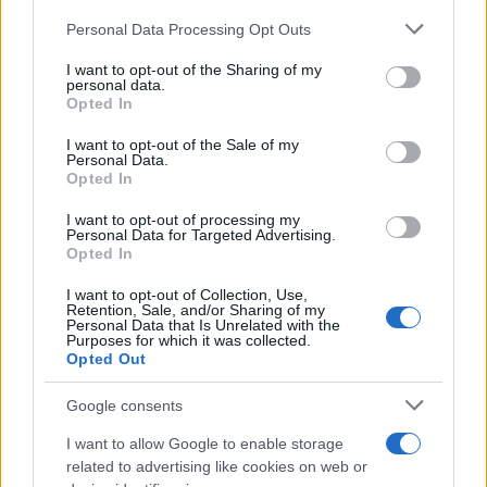
Personal Data Processing Opt Outs
This information may also be disclosed by us to third parties
on the IAB’s List of Downstream Participants that may further
I want to opt-out of the Sharing of my
disclose it to other third parties.
personal data.
Opted In
Please note that this website/app uses one or more Google
services and may gather and store information including but
I want to opt-out of the Sale of my
Personal Data.
not limited to your visit or usage behaviour. You may click to
Opted In
grant or deny consent to Google and its third-party tags to
use your data for below specified purposes in below Google
I want to opt-out of processing my
consent section.
Personal Data for Targeted Advertising.
FRASI
Opted In
Frase del giorno
I want to opt-out of Collection, Use,
Frasi celebri
Retention, Sale, and/or Sharing of my
Personal Data that Is Unrelated with the
Frasi da condividere
Purposes for which it was collected.
Poesie
Opted Out
Proverbi
Incipit letterari
Google consents
Storie con morale
I want to allow Google to enable storage
FILM
related to advertising like cookies on web or