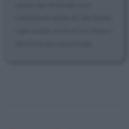
questo tipo di famiglie sono
mediamente equilibrati, ben inseriti
nella società: ormai nel mio Paese è
diventata una cosa normale.