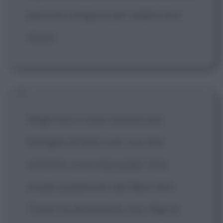
persone vengono per vedere loro
stessi.
Negli Usa ci sono sempre più
famiglie di fatto così: con due
mamme, o con due papà. Uno
studio pubblicato dal New York
Times ha dimostrato che i figli di