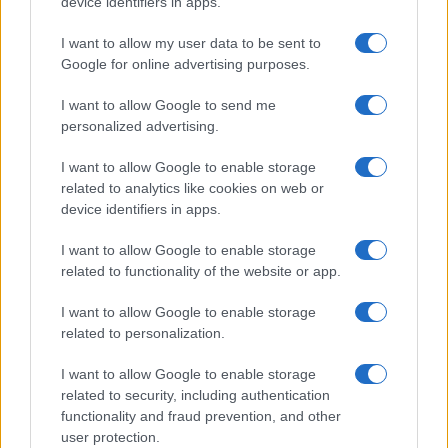
device identifiers in apps.
Frasi dei film
Frase film della settimana
I want to allow my user data to be sent to
Frasi film più lette
Google for online advertising purposes.
Incipit dei film
Elenco registi
I want to allow Google to send me
Film più cercati
personalized advertising.
Frasi sul cinema
I want to allow Google to enable storage
SERVIZI
related to analytics like cookies on web or
Mappa del sito
device identifiers in apps.
Privacy Policy
Cookie Policy
I want to allow Google to enable storage
Frasi suddivise per tema
related to functionality of the website or app.
Foto con frasi belle
I want to allow Google to enable storage
Indice degli autori
related to personalization.
I want to allow Google to enable storage
Aforismi
.meglio.it è l'archivio web dedicato a frasi,
related to security, including authentication
aforismi e citazioni più grande del web (137.905 frasi in
functionality and fraud prevention, and other
database) • ©2005-2025 • La riproduzione dei testi è
user protection.