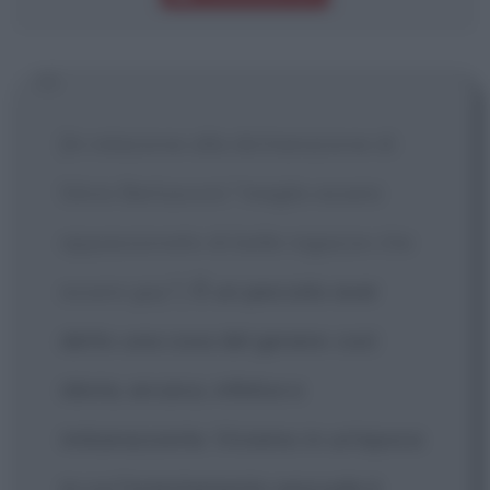
[In relazione alla dichiarazione di
Silvio Berlusconi "meglio essere
appassionato di belle ragazze che
essere gay"]
È un peccato aver
detto una cosa del genere: così
idiota, arcaica, infelice e
imbarazzante. Viviamo in un'epoca
in cui l'orientamento sessuale è