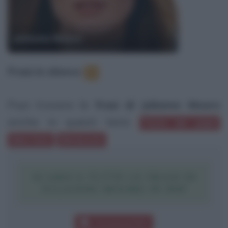
Julianne Moore
Frasi in elenco
:
3
Puoi trovare le
frasi di Julianne Moore
anche in questi temi:
Festa del papà
New York
Berlusconi
SCARICA TUTTE LE FRASI DI
JULIANNE MOORE IN PDF
Download PDF