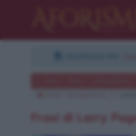
DOWNLOAD PDF
:
Regi
Temi
Frasi
Le frasi più lette
Aforismi
Personaggi famosi
P
Larry 
Frasi di Larry Pag