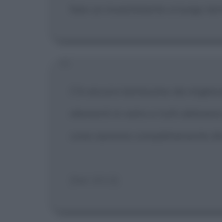
fare un investimento a lungo ter
C'è ancora tantissimo da migliora
elementi in vetro e tutti abbiam
cose saranno completamente div
[Nel 2013]