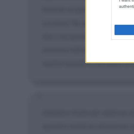
authenti
facendo un pessimo lavoro con il
successo? No, perché noi stiamo
che ci sia spazio solo per un'azi
avremmo fallito a causa della pre
nostra risposta fu che siamo un'
Abbiamo intuito per capire se un
operativi mobili era disastroso, 