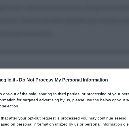
gli esseri umani piace lavorare, ma gli piacere
 interessi. Questa dunque sarebbe una maniera per
ettimana lavorativa.
non fosse sufficiente. C'è davvero bisogno di po
eglio.it -
Do Not Process My Personal Information
r avere davvero un qualche effetto.
to opt-out of the sale, sharing to third parties, or processing of your per
formation for targeted advertising by us, please use the below opt-out s
 selection.
 that after your opt-out request is processed you may continue seeing i
ased on personal information utilized by us or personal information dis