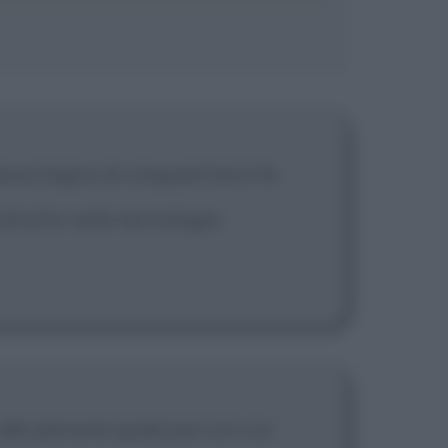
ssa logica di cinquant'anni fa
ttutto nella tecnologia,
alle persone qualcosa con cui