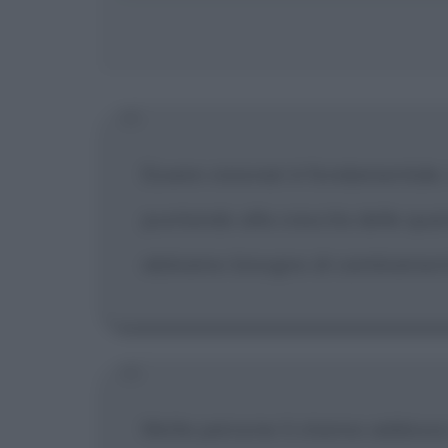
Essere visionari è fondamentale.
puntando alla crescita delle qua
abbiamo bisogno di cambiamenti r
Molte persone ti stanno addosso 