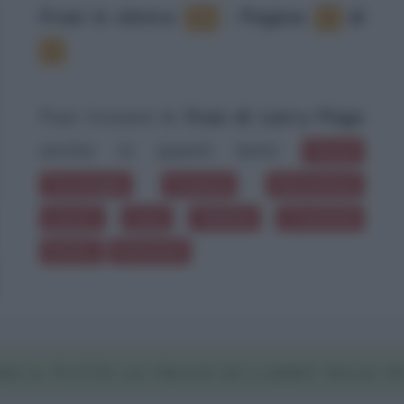
Frasi in elenco
:
‐
Pagina:
di
13
1
2
Puoi trovare le
frasi di Larry Page
anche in questi temi:
Visioni
Tecnologia
Frenesia
Innovazione
Lavoro
Casa
Telefoni
Creatività
Intuito
Invenzioni
ICA TUTTE LE FRASI DI LARRY PAGE I