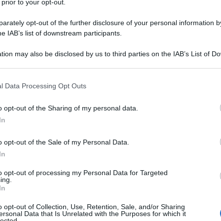
 prior to your opt-out.
azio umano, riduce i momenti in cui una persona 
rately opt-out of the further disclosure of your personal information by
he IAB’s list of downstream participants.
re alla creatività e di conseguenza anche alla qua
tion may also be disclosed by us to third parties on the IAB’s List of 
 that may further disclose it to other third parties.
 that this website/app uses one or more Google services and may gath
l Data Processing Opt Outs
including but not limited to your visit or usage behaviour. You may click 
 to Google and its third-party tags to use your data for below specifi
o opt-out of the Sharing of my personal data.
ogle consent section.
In
 bisogno per essere felici, gli antropologi hanno i
o opt-out of the Sale of my Personal Data.
ficile per noi provvedere a queste cose.
In
to opt-out of processing my Personal Data for Targeted
ing.
In
o opt-out of Collection, Use, Retention, Sale, and/or Sharing
ersonal Data that Is Unrelated with the Purposes for which it
lected.