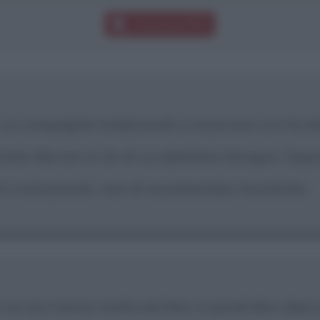
Download PDF
 Le compagnie tradizionali si muovono con la ste
ntità. Ma non è ciò di cui abbiamo bisogno. Sopra
ivoluzionari, non di incrementare l'esistente.
se non hanno molto da fare, e quindi devi dare 