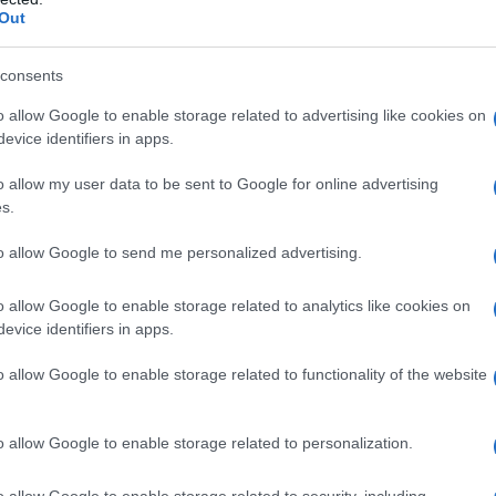
e freneticamente per soddisfare le esigenze de
Out
consents
o allow Google to enable storage related to advertising like cookies on
evice identifiers in apps.
o allow my user data to be sent to Google for online advertising
s.
 prodotti non fanno altro che ridurre la velocità 
to allow Google to send me personalized advertising.
o allow Google to enable storage related to analytics like cookies on
evice identifiers in apps.
o allow Google to enable storage related to functionality of the website
k]
Non ci piaceva il modo in cui gli utenti scamb
o allow Google to enable storage related to personalization.
tà. E sappiamo che c'è un'azienda fortissima in
o allow Google to enable storage related to security, including