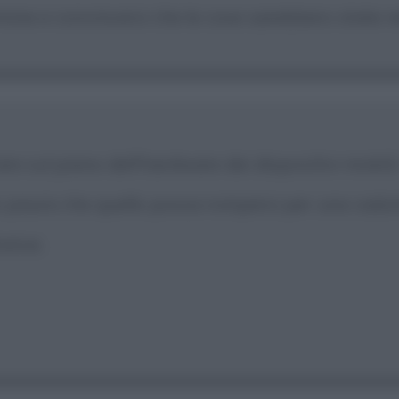
mine e convincersi che le cose sarebbero state 
re sul piano dell'hardware dei dispositivi mobili
o paura che quello possa rompersi per una caduta
erse.