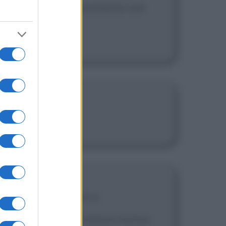
lle persone è semplicemente non
dell'innovazione.
iavano informazioni o
 questo settore. Tuttavia stanno