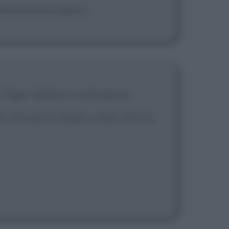
nettamente migliori
. Oggi i telefoni contengono
. Da qui a cinque o dieci anni le