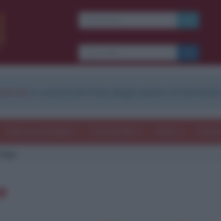
strati
e scarica le frasi degli autori in formato
Frasi con immagini
Frasi dei film
Storie
Poesi
Page
e