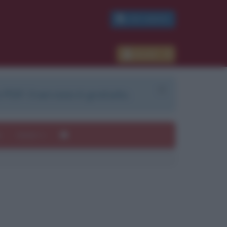
PDF GRATIS
Accedi
 PDF. Il servizio è gratuito.
e
Autori