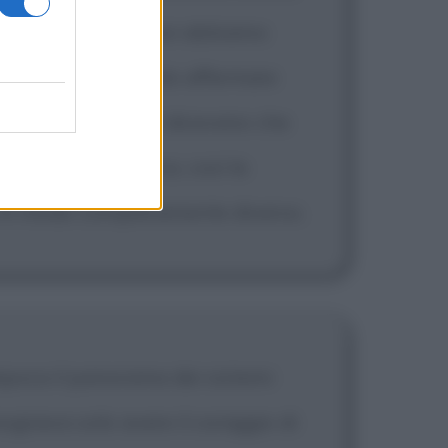
ra azienda perché noi abbiamo
so che sia ridicolo affermare
ricerca sul web, ci dicevano che
i motori di ricerca, così la
o in modo completamente diverso.
epoca il panorama dei sistemi
sognava solo avere il coraggio di