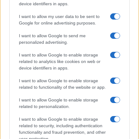
device identifiers in apps.
Frasi dei film
Frase film della settimana
I want to allow my user data to be sent to
Frasi film più lette
Google for online advertising purposes.
Incipit dei film
Elenco registi
I want to allow Google to send me
Film più cercati
personalized advertising.
Frasi sul cinema
I want to allow Google to enable storage
SERVIZI
related to analytics like cookies on web or
Mappa del sito
device identifiers in apps.
Privacy Policy
Cookie Policy
I want to allow Google to enable storage
Frasi suddivise per tema
related to functionality of the website or app.
Foto con frasi belle
I want to allow Google to enable storage
Indice degli autori
related to personalization.
I want to allow Google to enable storage
Aforismi
.meglio.it è l'archivio web dedicato a frasi,
related to security, including authentication
aforismi e citazioni più grande del web (137.901 frasi in
functionality and fraud prevention, and other
database) • ©2005-2025 • La riproduzione dei testi è
user protection.