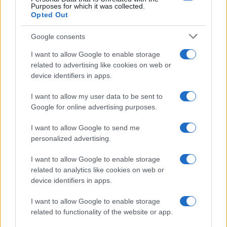
Purposes for which it was collected.
Poesie
Opted Out
Proverbi
Incipit letterari
Google consents
Storie con morale
I want to allow Google to enable storage
FILM
related to advertising like cookies on web or
device identifiers in apps.
Frasi dei film
Frase film della settimana
I want to allow my user data to be sent to
Frasi film più lette
Google for online advertising purposes.
Incipit dei film
Elenco registi
I want to allow Google to send me
Film più cercati
personalized advertising.
Frasi sul cinema
I want to allow Google to enable storage
SERVIZI
related to analytics like cookies on web or
Mappa del sito
device identifiers in apps.
Privacy Policy
Cookie Policy
I want to allow Google to enable storage
Frasi suddivise per tema
related to functionality of the website or app.
Foto con frasi belle