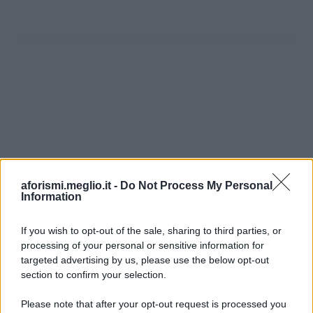
aforismi.meglio.it -
Do Not Process My Personal
Information
If you wish to opt-out of the sale, sharing to third parties, or
processing of your personal or sensitive information for
Ricevi LE FRASI PIÙ BELLE via e-mail
targeted advertising by us, please use the below opt-out
section to confirm your selection.
E-mail
OK
Please note that after your opt-out request is processed you