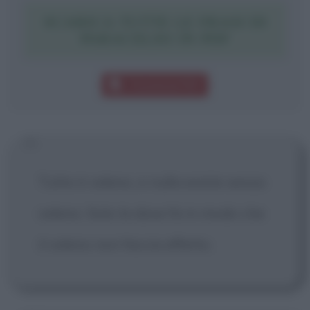
SCARICA TUTTE LE FRASI DI
PARACELSO IN PDF
Download PDF
Tutto è veleno, e nulla esiste senza
veleno. Solo la dose fa in modo che
il veleno non faccia effetto.