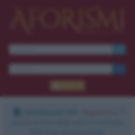
Accedi
DOWNLOAD PDF
:
Registrati
e
scarica le frasi degli autori in formato
PDF. Il servizio è gratuito.