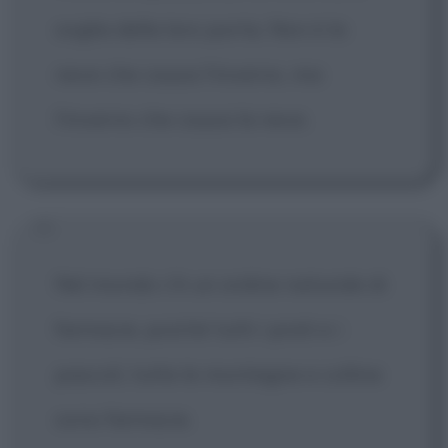
soglia della loro porta. Non è la
neve che causa l'inverno, ma
l'inverno che causa la neve.
Nel mondo c'è un ordine naturale di
farmacie, poiché tutti i prati e i
pascoli, tutte le montagne e colline
sono farmacie.