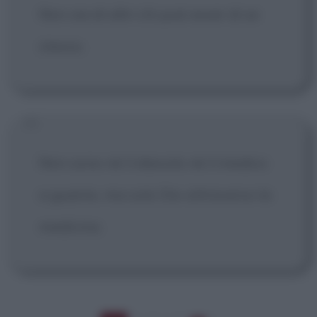
Non sia di altri chi può esser di se
stesso.
Non sono né il diavolo né il medico
a guarire, ma solo Dio attraverso la
medicina.