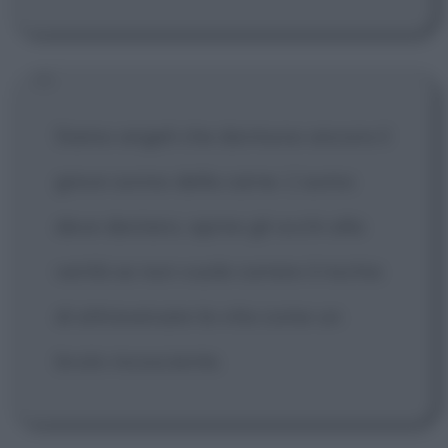
Siamo angeli che dormono ancora il
greve sonno della carne. L'uomo
deve destarsi, aprire gli occhi alla
verità se non vuole correre il rischio
di attraversare la vita come un
bruto incosciente.