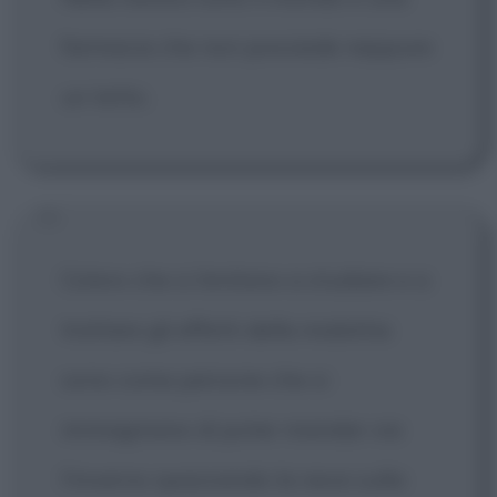
farmacia che non possiede neppure
un tetto.
Coloro che si limitano a studiare e a
trattare gli effetti della malattia
sono come persone che si
immaginano di poter mandar via
l'inverno spazzando la neve sulla