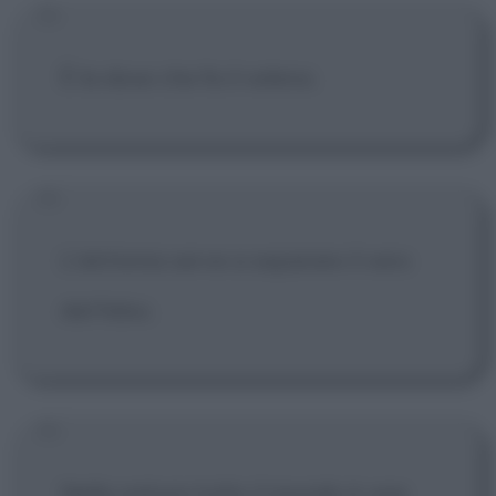
È la dose che fa il veleno.
L'alchimia serve a separare il vero
dal falso.
Nella natura tutto il mondo è una