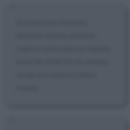
Se conosciamo l'anatomia
dell'uomo interiore, possiamo
vedere la natura delle sue malattie
al pari dei rimedi. Ciò che vediamo
con gli occhi esterni è l'ultima
materia.