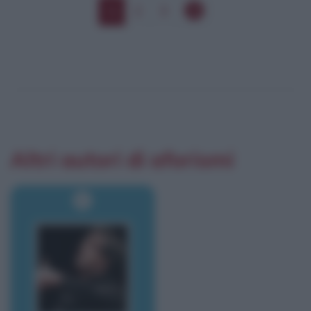
1
2
3
Altri autori di aforismi