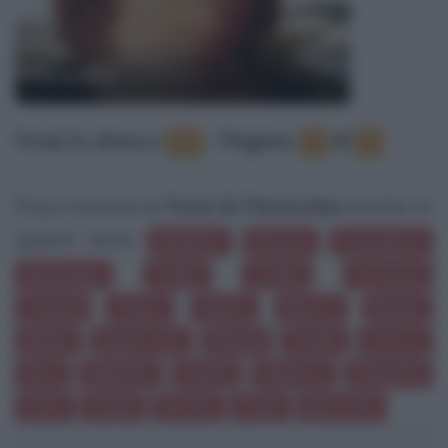
Paracelso
Frasi in elenco
:
‐
Pagina:
di
25
1
3
Puoi trovare le
frasi di Paracelso
anche in
questi temi:
Medicine
Diavolo
Guarigione
Montagna
Colline
Ordine
Farmacie
Animali
Piante
Veleno
Natura
Mondo
Medici
Apparenze
Rimedi
Studio
Inverno
Neve
Malattie
Falsità
Influenza
Simpatia
Fame
Angeli
Rischio
Pugni
Ignoranti