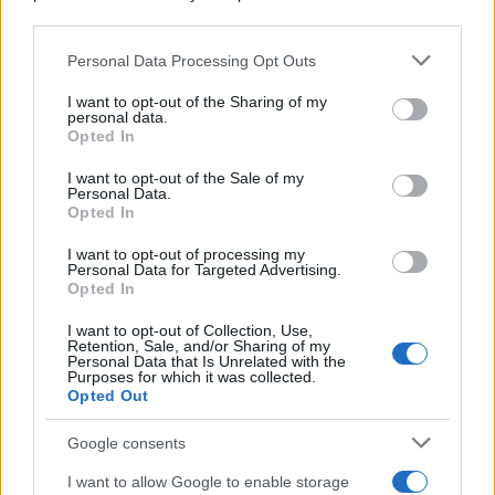
downstream participants.
Personal Data Processing Opt Outs
This information may also be disclosed by us to third parties
on the IAB’s List of Downstream Participants that may further
I want to opt-out of the Sharing of my
disclose it to other third parties.
personal data.
Opted In
Please note that this website/app uses one or more Google
services and may gather and store information including but
I want to opt-out of the Sale of my
Personal Data.
not limited to your visit or usage behaviour. You may click to
Opted In
grant or deny consent to Google and its third-party tags to
use your data for below specified purposes in below Google
I want to opt-out of processing my
consent section.
Personal Data for Targeted Advertising.
FRASI
Opted In
Frase del giorno
I want to opt-out of Collection, Use,
Frasi celebri
Retention, Sale, and/or Sharing of my
Personal Data that Is Unrelated with the
Frasi da condividere
Purposes for which it was collected.
Poesie
Opted Out
Proverbi
Incipit letterari
Google consents
Storie con morale
I want to allow Google to enable storage