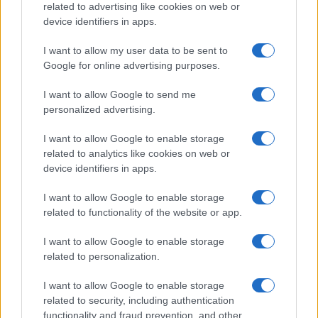
FILM
related to advertising like cookies on web or
device identifiers in apps.
Frasi dei film
Frase film della settimana
I want to allow my user data to be sent to
Frasi film più lette
Google for online advertising purposes.
Incipit dei film
Elenco registi
I want to allow Google to send me
Film più cercati
personalized advertising.
Frasi sul cinema
I want to allow Google to enable storage
SERVIZI
related to analytics like cookies on web or
Mappa del sito
device identifiers in apps.
Privacy Policy
Cookie Policy
I want to allow Google to enable storage
Frasi suddivise per tema
related to functionality of the website or app.
Foto con frasi belle
I want to allow Google to enable storage
Indice degli autori
related to personalization.
I want to allow Google to enable storage
Aforismi
.meglio.it è l'archivio web dedicato a frasi,
related to security, including authentication
aforismi e citazioni più grande del web (137.901 frasi in
functionality and fraud prevention, and other