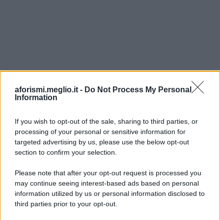
aforismi.meglio.it -
Do Not Process My Personal
Information
If you wish to opt-out of the sale, sharing to third parties, or
processing of your personal or sensitive information for
Ricevi LE FRASI PIÙ BELLE via e-mail
targeted advertising by us, please use the below opt-out
section to confirm your selection.
E-mail
OK
Please note that after your opt-out request is processed you
may continue seeing interest-based ads based on personal
information utilized by us or personal information disclosed to
third parties prior to your opt-out.