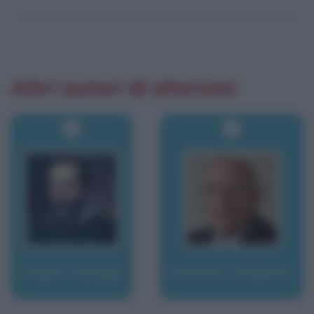
Altri autori di aforismi
Vasari, Giorgio
Vattani, Umberto