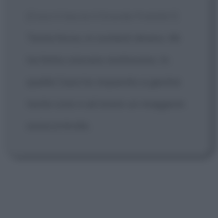
[Cosa ti lascia il Grande Fratello?]
Tanta forza, in contesti diversi. Mi
ha fatta crescere moltissimo. In
quella Casa ho imparato a gestire
tante cose e ad avere un maggiore
autocontrollo.