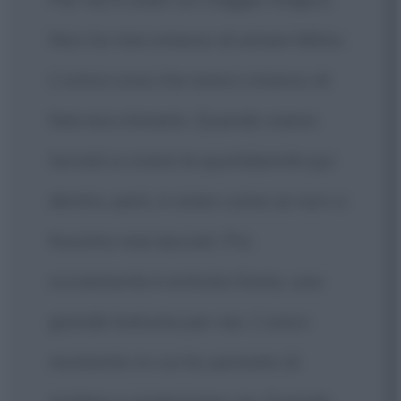
Non ho mai smesso di amare Mirko.
L'unica cosa che avevo smesso di
fare era stimarlo. Quando siamo
tornati a vivere la quotidianità qui
dentro, però, è stato come se non ci
fossimo mai lasciati. Poi
ovviamente è entrata Greta, una
grande batosta per me. L'unico
momento in cui ho pensato di