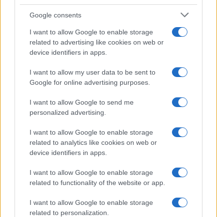
Proverbi
Incipit letterari
Google consents
Storie con morale
I want to allow Google to enable storage
FILM
related to advertising like cookies on web or
device identifiers in apps.
Frasi dei film
Frase film della settimana
I want to allow my user data to be sent to
Frasi film più lette
Google for online advertising purposes.
Incipit dei film
Elenco registi
I want to allow Google to send me
Film più cercati
personalized advertising.
Frasi sul cinema
I want to allow Google to enable storage
SERVIZI
related to analytics like cookies on web or
Mappa del sito
device identifiers in apps.
Privacy Policy
Cookie Policy
I want to allow Google to enable storage
Frasi suddivise per tema
related to functionality of the website or app.
Foto con frasi belle
I want to allow Google to enable storage
Indice degli autori
related to personalization.