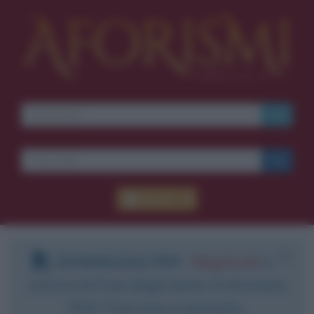
Accedi
DOWNLOAD PDF
:
Registrati
e
scarica le frasi degli autori in formato
PDF. Il servizio è gratuito.