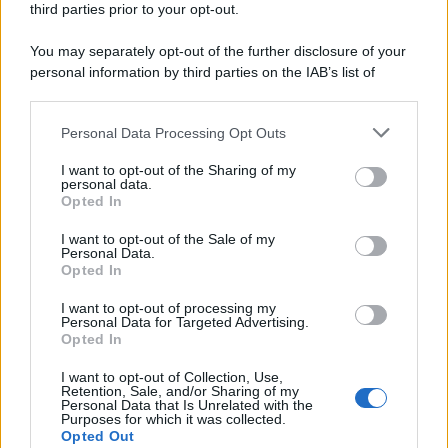
third parties prior to your opt-out.
You may separately opt-out of the further disclosure of your
personal information by third parties on the IAB’s list of
downstream participants.
Personal Data Processing Opt Outs
This information may also be disclosed by us to third parties
on the IAB’s List of Downstream Participants that may further
I want to opt-out of the Sharing of my
disclose it to other third parties.
personal data.
Opted In
Please note that this website/app uses one or more Google
services and may gather and store information including but
I want to opt-out of the Sale of my
Personal Data.
not limited to your visit or usage behaviour. You may click to
Opted In
grant or deny consent to Google and its third-party tags to
use your data for below specified purposes in below Google
I want to opt-out of processing my
consent section.
Personal Data for Targeted Advertising.
FRASI
Opted In
Frase del giorno
I want to opt-out of Collection, Use,
Frasi celebri
Retention, Sale, and/or Sharing of my
Personal Data that Is Unrelated with the
Frasi da condividere
Purposes for which it was collected.
Poesie
Opted Out