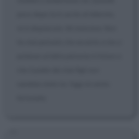
mollare e andarmene via. Quando
poco dopo lui è uscito al televoto,
mi è dispiaciuto. Mi mancava. Non
ho mai pensato che accanto a me ci
potesse un'altra persona in futuro o
che il padre dei miei figli non
sarebbe stato lui. Oggi mi sento
fortunata.