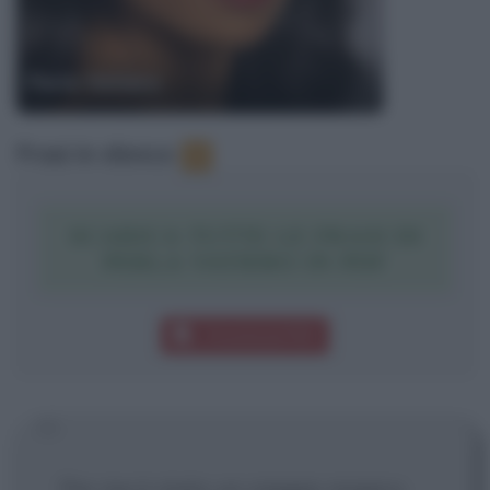
Perla Vatiero
Frasi in elenco
:
2
SCARICA TUTTE LE FRASI DI
PERLA VATIERO IN PDF
Download PDF
Per me è stato un viaggio magico.