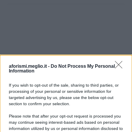
aforismi.meglio.it -
Do Not Process My Personal
Information
If you wish to opt-out of the sale, sharing to third parties, or
processing of your personal or sensitive information for
Ricevi LE FRASI PIÙ BELLE via e-mail
targeted advertising by us, please use the below opt-out
section to confirm your selection.
E-mail
OK
Please note that after your opt-out request is processed you
may continue seeing interest-based ads based on personal
information utilized by us or personal information disclosed to