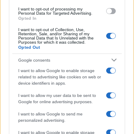
use your data for below specified purposes in below Google
I want to opt-out of processing my
consent section.
Personal Data for Targeted Advertising.
Opted In
I want to opt-out of Collection, Use,
Retention, Sale, and/or Sharing of my
FRASI
Personal Data that Is Unrelated with the
Purposes for which it was collected.
Frase del giorno
Opted Out
Frasi celebri
Frasi da condividere
Google consents
Poesie
Proverbi
I want to allow Google to enable storage
Incipit letterari
related to advertising like cookies on web or
device identifiers in apps.
Storie con morale
FILM
I want to allow my user data to be sent to
Google for online advertising purposes.
Frasi dei film
Frase film della settimana
I want to allow Google to send me
Frasi film più lette
personalized advertising.
Incipit dei film
Elenco registi
I want to allow Google to enable storage