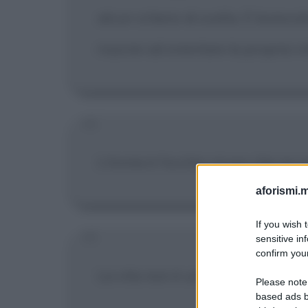
alcun criterio di scelta. E branc
riuscire ad orientare la propria v
L'ironia è l'occhio sicuro che sa co
aforismi.m
If you wish 
sensitive in
confirm your
La vita non è un problema da riso
Please note
based ads b