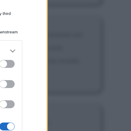
 third
Downstream
non ciò che devo conoscere, pur
 capire a che cosa sono
er and store
to grant or
rità che è vera per me, trovare
ed purposes
 nulla con certezza.