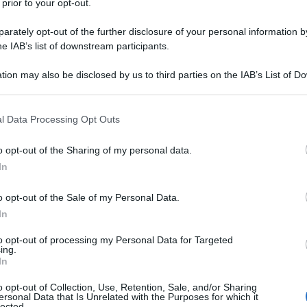
 prior to your opt-out.
rately opt-out of the further disclosure of your personal information by
he IAB’s list of downstream participants.
tion may also be disclosed by us to third parties on the IAB’s List of 
 di chiarire nella mia mente ciò che devo fare, 
 that may further disclose it to other third parties.
eve precedere ogni azione. La cosa importante è
 that this website/app uses one or more Google services and may gath
l Data Processing Opt Outs
including but not limited to your visit or usage behaviour. You may click 
inità vuole che io faccia; il punto è trovare la ve
 to Google and its third-party tags to use your data for below specifi
o opt-out of the Sharing of my personal data.
ogle consent section.
In
vivere e morire.
o opt-out of the Sale of my Personal Data.
In
to opt-out of processing my Personal Data for Targeted
ing.
In
 morte, cioè l'unica cosa di cui non si può sapere
o opt-out of Collection, Use, Retention, Sale, and/or Sharing
ersonal Data that Is Unrelated with the Purposes for which it
lected.