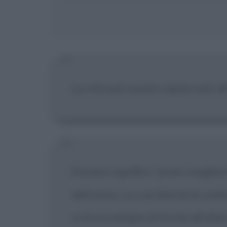
La vita può essere capita solo all
Esistere significa "poter sceglier
dell'uomo. La sua libertà di sce
si trova sempre di fronte all'alte