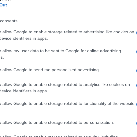
Out
consents
o allow Google to enable storage related to advertising like cookies on
evice identifiers in apps.
tore. La sua felicità sta nell'incontrarlo.
o allow my user data to be sent to Google for online advertising
s.
to allow Google to send me personalized advertising.
o allow Google to enable storage related to analytics like cookies on
o procura a me e al mio genio la soddisfazione d
evice identifiers in apps.
o allow Google to enable storage related to functionality of the website
do, tra bene e male, tra la saggezza e la stupidagg
sale è la condizione umana.
o allow Google to enable storage related to personalization.
o allow Google to enable storage related to security, including