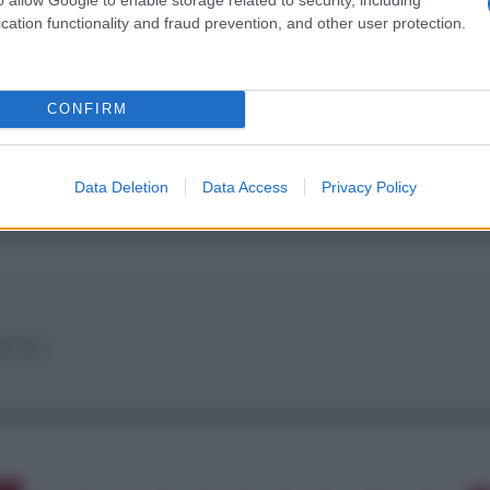
cation functionality and fraud prevention, and other user protection.
CONFIRM
che resta conficcata nel bersaglio. La realizzazi
Data Deletion
Data Access
Privacy Policy
ertà.