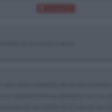
Download PDF
'indietro ma va vissuta in avanti.
e"; anzi, essere possibilità. Ma ciò non costituisce
lta non rappresenta la sua grandezza, ma il suo 
rnativa di una "possibilità che sì" e di una "poss