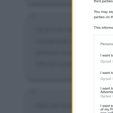
third parties
You may sepa
parties on t
This informa
Ciò di cui ho veramente bisogno è
Participants
considerando che il conoscere d
Please note
Persona
information 
destinato, scorgere ciò che la Div
deny consent
I want t
in below Go
Opted 
l'idea per la quale sono pronto a 
I want t
Opted 
I want 
Advertis
Opted 
Nella vita l'unica cosa certa è la
I want t
of my P
was col