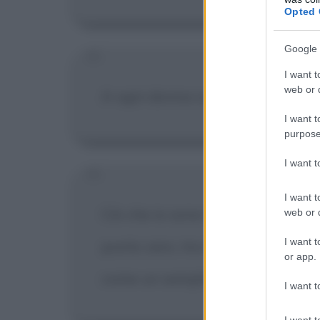
Opted 
Google 
I want t
web or d
A ogni donna corrisponde un sedut
I want t
purpose
I want 
I want t
Ciò che io sono è un nulla; quest
web or d
I want t
punto zero, tra il freddo e il cal
or app.
come un semplice forse. Parados
I want t
I want t