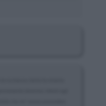
 la ricchezza, bensì la miseria
permanente dramma. Infatti egli
ibilità che no" senza possedere