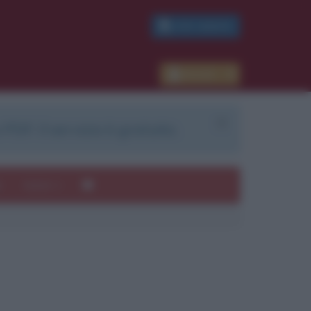
PDF GRATIS
Accedi
 PDF. Il servizio è gratuito.
e
Autori