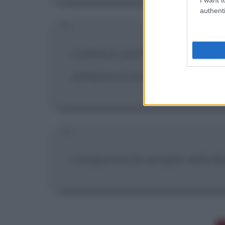
authenti
L'attesa è una freccia che vola e 
oltrepassa il bersaglio.
L'angoscia è la vertigine della lib