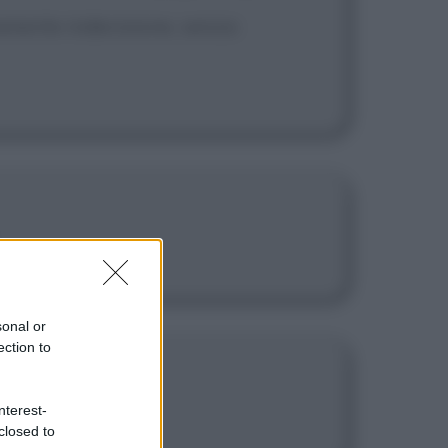
rmanente indecisione, senza
sonal or
ection to
nterest-
closed to