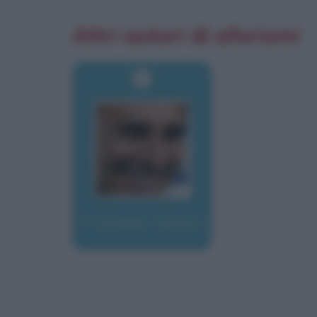
Altri autori di aforismi
Prandelli, Cesare