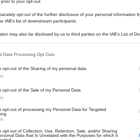
 prior to your opt-out.
anno il bianco. Ci sono tuttavia anche otto colori 
rately opt-out of the further disclosure of your personal information by
he IAB’s list of downstream participants.
orte si trovano fra la nera erba nel nero frutteto 
tion may also be disclosed by us to third parties on the IAB’s List of 
dotto meele che probabilmente... mettiamola in q
 that may further disclose it to other third parties.
 that this website/app uses one or more Google services and may gath
l Data Processing Opt Outs
including but not limited to your visit or usage behaviour. You may click 
 to Google and its third-party tags to use your data for below specifi
o opt-out of the Sharing of my personal data.
ogle consent section.
In
o opt-out of the Sale of my Personal Data.
In
oce di tutto, ma si sbaglia. Per quanto sia veloce
to opt-out of processing my Personal Data for Targeted
ing.
petta.
In
o opt-out of Collection, Use, Retention, Sale, and/or Sharing
ersonal Data that Is Unrelated with the Purposes for which it
lected.