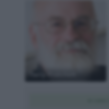
Terry Pratchett
SCARIC