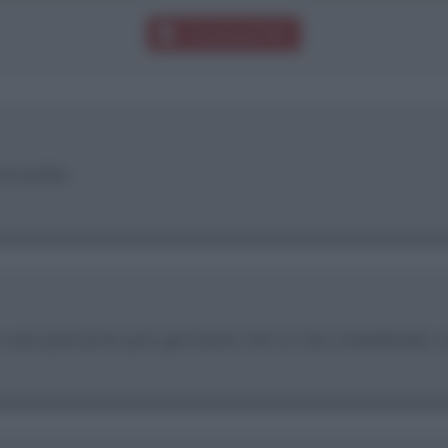
Download PDF
rovarla.
 una persona più giovane che si sta chiedendo c