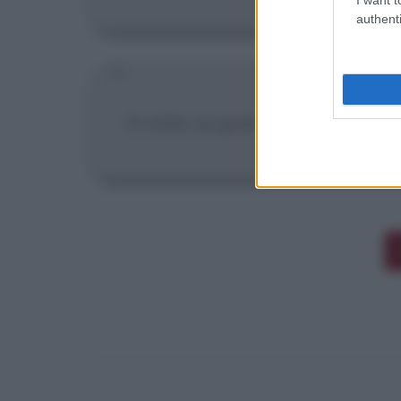
authenti
A volte, se guardi molto attentame