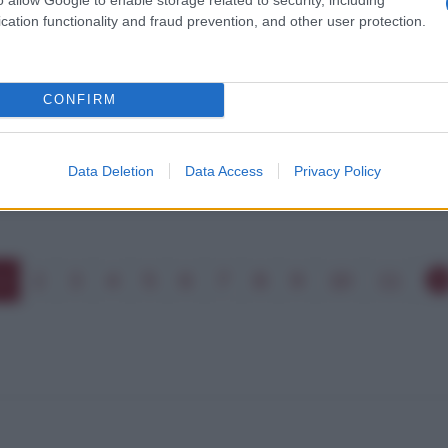
cation functionality and fraud prevention, and other user protection.
CONFIRM
nte i sassi, riesci a capire l'oceano.
Data Deletion
Data Access
Privacy Policy
1
2
3
4
5
6
7
8
9
10
11