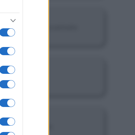
schia di mettersi a pensare.
struzioni.
tro che galleggiare.