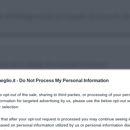
e all'intelligenza del più stupido dei presenti, div
ne che si chiede che cosa gli è successo.
eglio.it -
Do Not Process My Personal Information
to opt-out of the sale, sharing to third parties, or processing of your per
formation for targeted advertising by us, please use the below opt-out s
 selection.
e, ronzano cupe e funeree, raccolgono il miele in
 that after your opt-out request is processed you may continue seeing i
nero come la notte, denso come il peccato e dolce
ased on personal information utilized by us or personal information dis