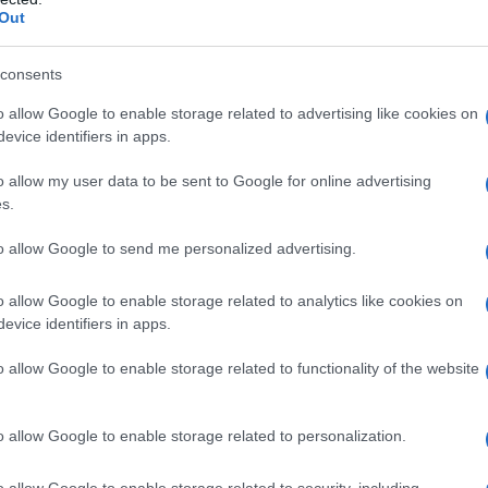
Out
consents
lavora poco. Chi non è costantemente occupato ri
o allow Google to enable storage related to advertising like cookies on
evice identifiers in apps.
o allow my user data to be sent to Google for online advertising
s.
to allow Google to send me personalized advertising.
oggetto utile che pesa meno del suo manuale di i
o allow Google to enable storage related to analytics like cookies on
evice identifiers in apps.
o allow Google to enable storage related to functionality of the website
o allow Google to enable storage related to personalization.
l flusso della coscienza altrui, non puoi fare al
o allow Google to enable storage related to security, including