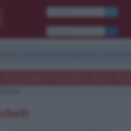
strati
e scarica le frasi degli autori in formato
Frasi con immagini
Frasi dei film
Storie
Poesi
Pratchett
tchett