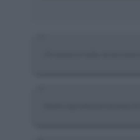
C'è musica in tutto, se sai come t
Dentro ogni persona anziana c'è