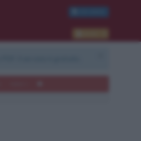
PDF GRATIS
Accedi
 PDF. Il servizio è gratuito.
e
Autori