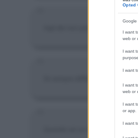
Opted 
Google 
Agli dei non piace la gente che 
I want t
web or d
I want t
purpose
I want 
Sii sempre diffidente verso ogni 
I want t
web or d
I want t
or app.
I want t
Quando sei un tappo di sughero ne
I want t