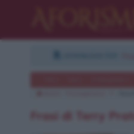
DOWNLOAD PDF
:
Regi
Temi
Frasi
Le frasi più lette
Aforismi
Personaggi famosi
P
Terry 
Frasi di Terry Pra