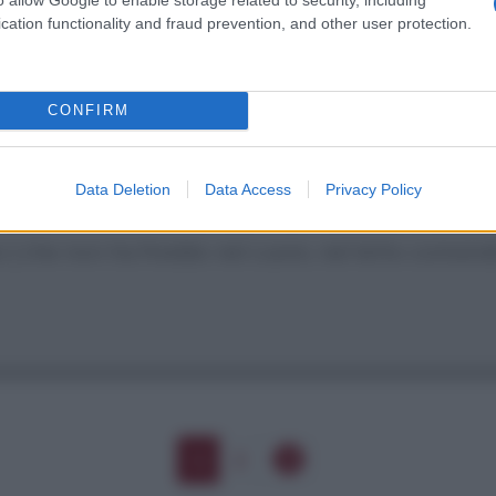
 di appartamenti e di tranquillità | lontani dagli 
cation functionality and fraud prevention, and other user protection.
CONFIRM
Data Deletion
Data Access
Privacy Policy
 | che non ha freddo nel cuore, nel letto comand
1
2