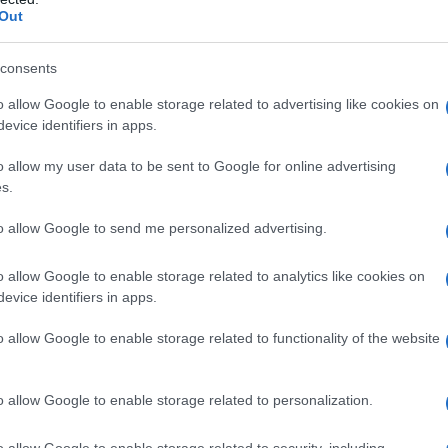
Out
n'idea | Allah come Gesù in chiesa o dentro una m
consents
o allow Google to enable storage related to advertising like cookies on
evice identifiers in apps.
o allow my user data to be sent to Google for online advertising
s.
fortuna di essere numero 1, mumero 10, numero 5
to allow Google to send me personalized advertising.
 come me è fondamentale scrivere e cantare quel
o allow Google to enable storage related to analytics like cookies on
ncere i 100 metri come Bolt.
evice identifiers in apps.
o allow Google to enable storage related to functionality of the website
o allow Google to enable storage related to personalization.
o allow Google to enable storage related to security, including