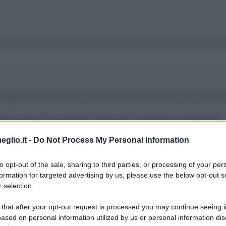
 repertorio come si potrebbe pensare. So che è 
 dal vivo. Non esiste una mia canzone preferita.
eglio.it -
Do Not Process My Personal Information
to opt-out of the sale, sharing to third parties, or processing of your per
formation for targeted advertising by us, please use the below opt-out s
 selection.
 avevano un futuro perché allora le case discogra
 that after your opt-out request is processed you may continue seeing i
ased on personal information utilized by us or personal information dis
 sono più gestite da persone competenti.