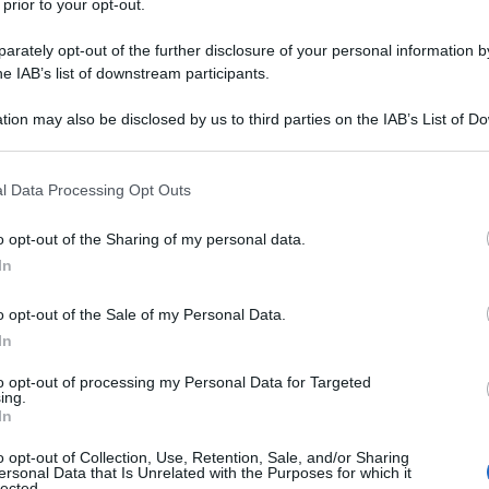
 prior to your opt-out.
rately opt-out of the further disclosure of your personal information by
he IAB’s list of downstream participants.
tion may also be disclosed by us to third parties on the IAB’s List of 
 that may further disclose it to other third parties.
ù il vento che si calmi un po' | il cielo perché si
 that this website/app uses one or more Google services and may gath
l Data Processing Opt Outs
including but not limited to your visit or usage behaviour. You may click 
 to Google and its third-party tags to use your data for below specifi
o opt-out of the Sharing of my personal data.
ogle consent section.
In
o opt-out of the Sale of my Personal Data.
In
tira cantando | e poi fatti un po' prendere in gi
to opt-out of processing my Personal Data for Targeted
ing.
In
o opt-out of Collection, Use, Retention, Sale, and/or Sharing
ersonal Data that Is Unrelated with the Purposes for which it
lected.