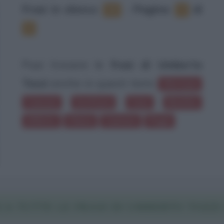
Frasi in elenco
:
‐
Pagina:
di
13
1
2
Puoi trovare le
frasi di Umberto
Tozzi
anche in questi temi:
Sfortuna
Canzoni
Scrittura
Case
Beatles
Affetto
Chiese
Cantare
Pugni
CA TUTTE LE FRASI DI UMBERTO TOZZI 