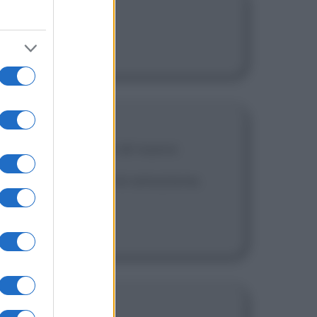
oschea.
0, numero 100, poi di nuovo
lo che mi piace e mi emoziona.