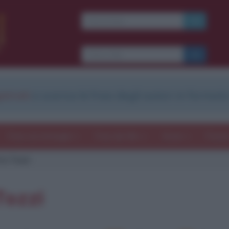
strati
e scarica le frasi degli autori in formato
Frasi con immagini
Frasi dei film
Storie
Poesi
o Tozzi
Tozzi