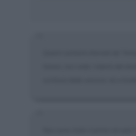
Questi cantanti sfornati da "Amic
hanno, non vedo i talenti del do
scrittura delle canzoni, né a livel
Non sono stato il primo né sarò l