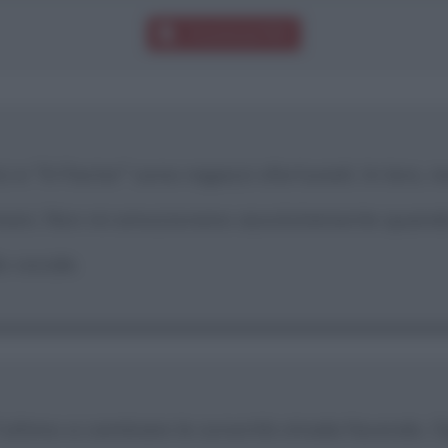
Download PDF
i e "X-Factor" sono ragazzi sfortunati. In loro, 
mani. Non mi emozionano assolutamente quando li
lo vocale.
'ultimo a cambiare le sonorità strada facendo. Og