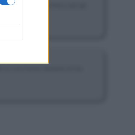
altri, | ma tanto prima o poi gli
o io | ma tremo davanti al tuo