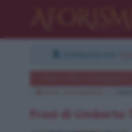
DOWNLOAD PDF
:
Regi
Temi
Frasi
Le frasi più lette
Aforismi
Personaggi famosi
T
Umbert
Frasi di Umberto 