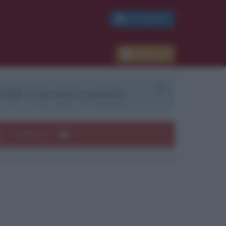
PDF GRATIS
Accedi
 PDF. Il servizio è gratuito.
e
Autori