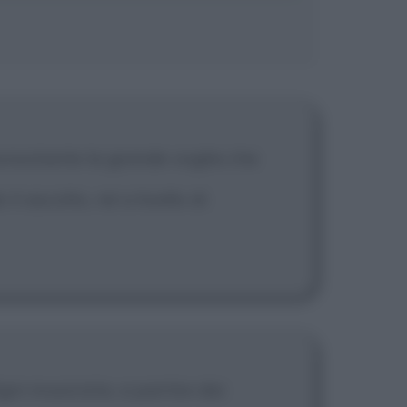
nonostante la grande voglia che
 ascolto, né a livello di
ni musicista, a partire dai