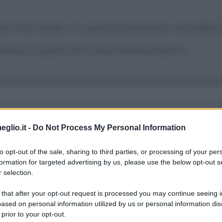
re tua madre e tu perdi la pensione, succederà qu
incere. E questo te lo dice Wanna Marchi.
eglio.it -
Do Not Process My Personal Information
rcere]
È un'esperienza che mi ha segnato la vit
to opt-out of the sale, sharing to third parties, or processing of your per
a consigliato di dimenticare. Ma io non voglio. 
formation for targeted advertising by us, please use the below opt-out s
 selection.
 chi mi ha causato tanto male.
 that after your opt-out request is processed you may continue seeing i
ased on personal information utilized by us or personal information dis
 prior to your opt-out.