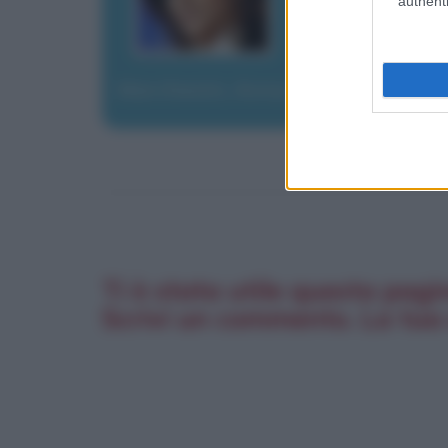
authenti
Marchesini, Anna
Ti è stata utile questa pagi
Scrivi un commento. La tua 