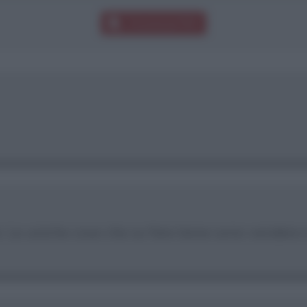
Download PDF
. Le uniche cose che so fare bene sono vendere e