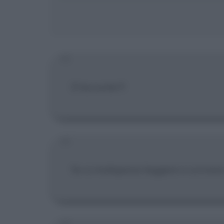
D'accordo?!
So a malapena leggere e scrivere