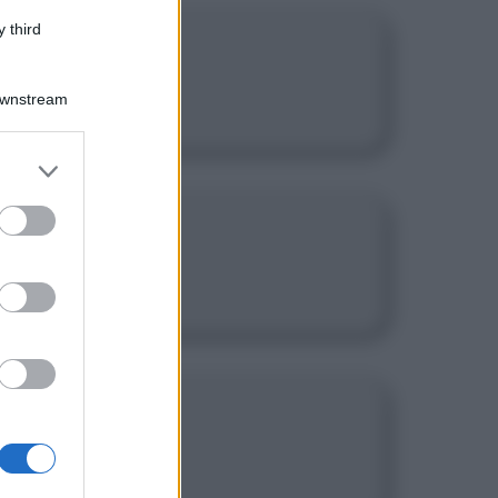
 third
Downstream
er and store
to grant or
ed purposes