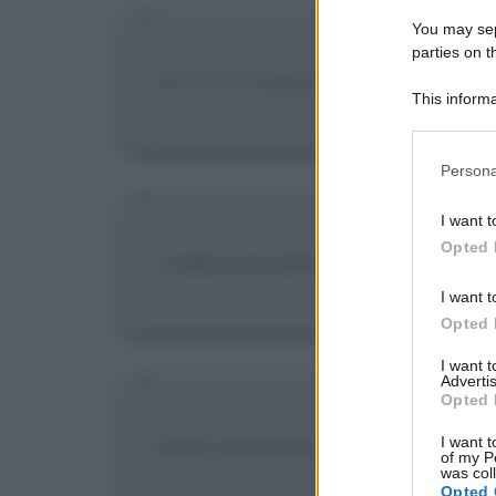
You may sepa
parties on t
[Su Enzo Biagi]
L'unico di cui rie
This informa
Participants
Please note
Persona
information 
deny consent
I want t
in below Go
Opted 
L'odio e la cattiveria mi hanno p
I want t
Opted 
I want 
Advertis
Opted 
Sono una forza, se volessi potrei
I want t
of my P
was col
Opted 