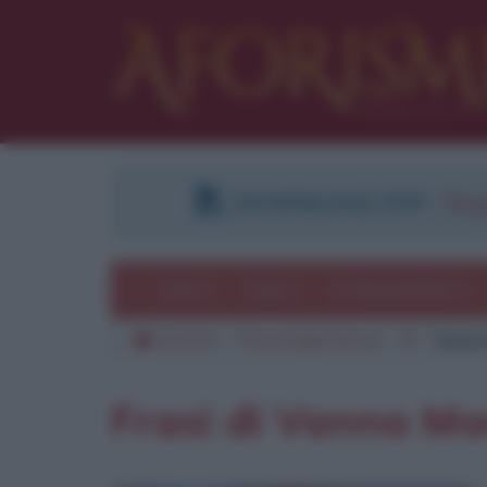
DOWNLOAD PDF
:
Regi
Temi
Frasi
Le frasi più lette
Aforismi
Personaggi famosi
M
Vanna
Frasi di Vanna Ma