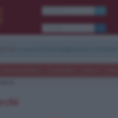
strati
e scarica le frasi degli autori in formato
Frasi con immagini
Frasi dei film
Storie
Poesi
 Marchi
rchi