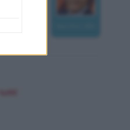
Marchini, Alfio
utti!