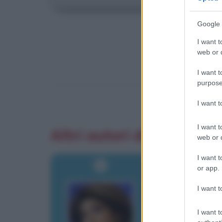
Google 
I want t
web or d
I want t
purpose
I want 
I want t
Altri autori di aforismi
web or d
I want t
or app.
I want t
I want t