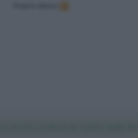
Frasi in elenco
:
7
CA TUTTE LE FRASI DI VANNA MARCHI 