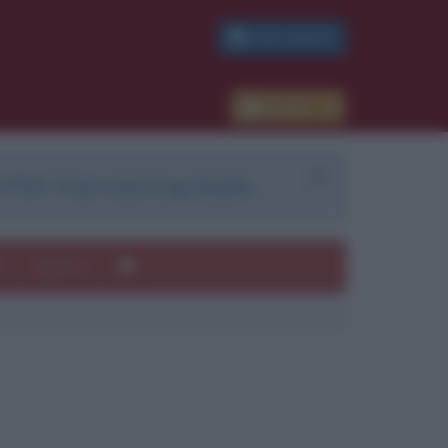
PDF GRATIS
Accedi
 PDF. Il servizio è gratuito.
e
Autori