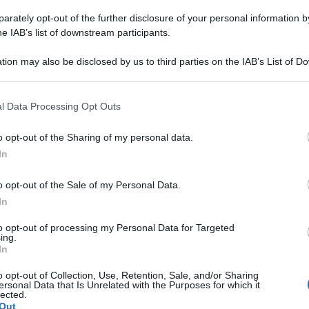
rately opt-out of the further disclosure of your personal information by
he IAB’s list of downstream participants.
sco a leggere fino in fondo quello che scrive.
tion may also be disclosed by us to third parties on the IAB’s List of 
 that may further disclose it to other third parties.
 that this website/app uses one or more Google services and may gath
l Data Processing Opt Outs
including but not limited to your visit or usage behaviour. You may click 
 to Google and its third-party tags to use your data for below specifi
o opt-out of the Sharing of my personal data.
ogle consent section.
In
ortato a fare e ad avere tutto questo.
o opt-out of the Sale of my Personal Data.
In
to opt-out of processing my Personal Data for Targeted
ing.
In
 fondare un partito.
o opt-out of Collection, Use, Retention, Sale, and/or Sharing
ersonal Data that Is Unrelated with the Purposes for which it
lected.
Out