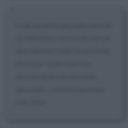
Il cielo sa quello che vuole, e quando
un matrimonio non è scritto nel suo
libro, abbiamo voglia, noi poveretti,
di scrivere i nostri nomi l'uno
accanto all'altro nel libro della
parrocchia... il matrimonio rimane
sulla carta!