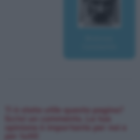
Brancusi,
Constantin
Ti è stata utile questa pagina?
Scrivi un commento. La tua
opinione è importante per noi e
per tutti!