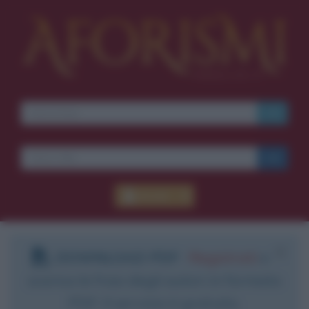
Accedi
DOWNLOAD PDF
:
Registrati
e
scarica le frasi degli autori in formato
PDF. Il servizio è gratuito.