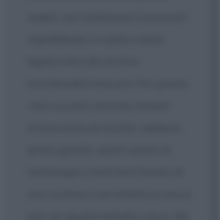
vederli, non sembrasse riconoscerli
impallidendo e rivelarsi subito
legata a loro da vecchi e
inconfessabili trascorsi. Per questo,
i loro successi avevano sempre
un'aria esosa di riscatto, sebbene,
posso giurarlo, questi uomini di
venticinque e trent'anni fossero di
una cortesia e una tenerezza senza
pari nei riguardi dell'altro sesso. Ma