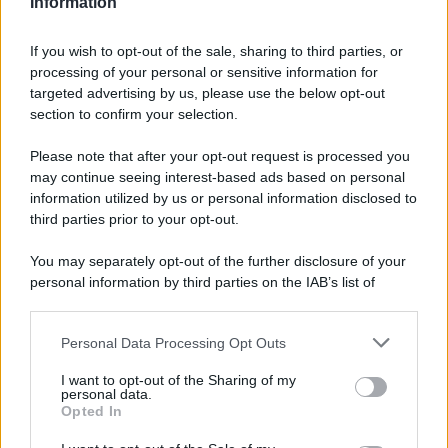
Information
If you wish to opt-out of the sale, sharing to third parties, or
processing of your personal or sensitive information for
Ricevi LE FRASI PIÙ BELLE via e-mail
targeted advertising by us, please use the below opt-out
section to confirm your selection.
E-mail
OK
Please note that after your opt-out request is processed you
may continue seeing interest-based ads based on personal
information utilized by us or personal information disclosed to
third parties prior to your opt-out.
You may separately opt-out of the further disclosure of your
personal information by third parties on the IAB’s list of
downstream participants.
Personal Data Processing Opt Outs
This information may also be disclosed by us to third parties
on the IAB’s List of Downstream Participants that may further
I want to opt-out of the Sharing of my
disclose it to other third parties.
personal data.
Opted In
Please note that this website/app uses one or more Google
services and may gather and store information including but