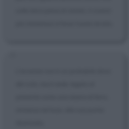
sulla terra piena di misteri, il viventi
più misterioso è forse l'uomo brutto.
L'avvenire non è un probabile dono
del ciclo, ma è reale, legato al
presente come una sbarra di ferro,
immersa nel buio, alla sua punta
illuminata.