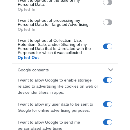
I want to opt-out of the Sale of my
Personal Data.
not limited to your visit or usage behaviour. You may click to
Opted In
grant or deny consent to Google and its third-party tags to
use your data for below specified purposes in below Google
I want to opt-out of processing my
consent section.
Personal Data for Targeted Advertising.
FRASI
Opted In
Frase del giorno
I want to opt-out of Collection, Use,
Frasi celebri
Retention, Sale, and/or Sharing of my
Personal Data that Is Unrelated with the
Frasi da condividere
Purposes for which it was collected.
Poesie
Opted Out
Proverbi
Incipit letterari
Google consents
Storie con morale
I want to allow Google to enable storage
FILM
related to advertising like cookies on web or
device identifiers in apps.
Frasi dei film
Frase film della settimana
I want to allow my user data to be sent to
Frasi film più lette
Google for online advertising purposes.
Incipit dei film
Elenco registi
I want to allow Google to send me
Film più cercati
personalized advertising.