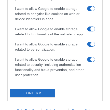
Frasi sul cinema
I want to allow Google to enable storage
SERVIZI
related to analytics like cookies on web or
Mappa del sito
device identifiers in apps.
Privacy Policy
Cookie Policy
I want to allow Google to enable storage
Frasi suddivise per tema
related to functionality of the website or app.
Foto con frasi belle
I want to allow Google to enable storage
Indice degli autori
related to personalization.
I want to allow Google to enable storage
Aforismi
.meglio.it è l'archivio web dedicato a frasi,
related to security, including authentication
aforismi e citazioni più grande del web (137.901 frasi in
functionality and fraud prevention, and other
database) • ©2005-2025 • La riproduzione dei testi è
user protection.
consentita citando la fonte secondo la Licenza
Creative Commons
• Nota: in qualità di Affiliato Amazon,
il sito ricava una commissione sugli acquisti idonei. •
CONFIRM
Contatti