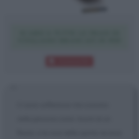
SCARICA TUTTE LE FRASI DI
VITALIANO BRANCATI IN PDF
Download PDF
Ci sono sofferenze che scavano
nella persona come i buchi di un
flauto, e la voce dello spirito ne esce