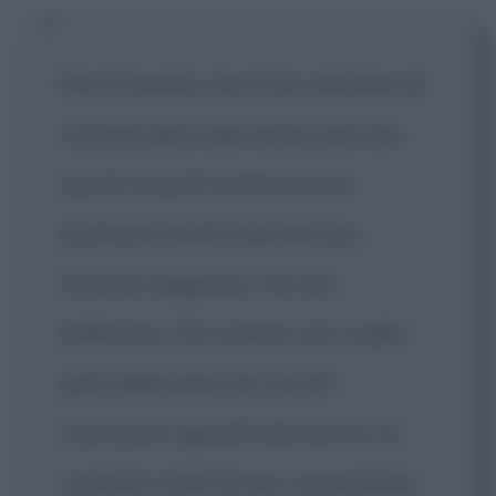
Per il rispetto che il mio mestiere di
cronista deve alla verità, dirò che
questi scapoli siciliani erano
piuttosto brutti, fuorché uno,
Antonio Magnano, che era
bellissimo. Con questo non voglio
però affermare che i brutti
riuscissero sgraditi alle donne: al
contrario molti di essi, nonostante