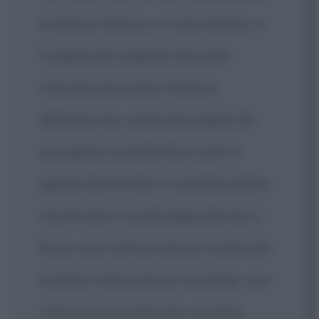
la bassa statura, e i nasi ebraici, e
l'unghia del mignolo lasciata
crescere per pulire l'interno
dell'orecchio, parevano legati da
una grave complicità a tutto il
genere femminile; si sarebbe detto
che fra loro e qualunque donna ci
fosse una cattiva azione compiuta
insieme chissà dove e quando: non
v'era sconosciuta che, al primo