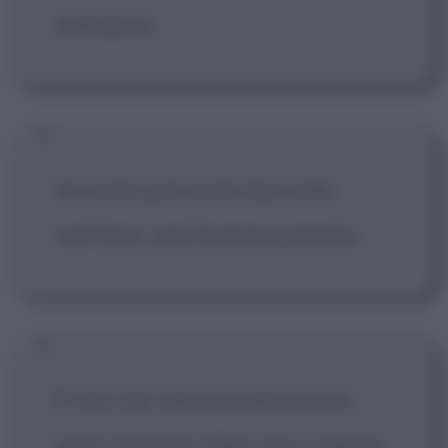
melodiosa.
Un uomo può avere due volte
vent'anni, senz'averne quaranta.
È vero che ciascuna persona ha
sotto il braccio il libro che si merita.