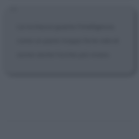
La ricchezza guasta l'intelligenza,
come un pasto troppo forte vela di
sonno anche l'occhio più vivace.