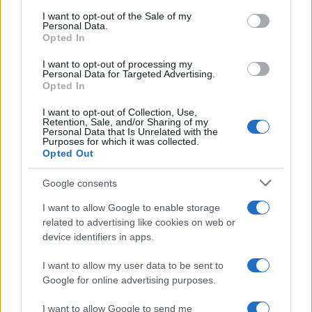
services and may gather and store information including but
I want to opt-out of the Sale of my
Personal Data.
not limited to your visit or usage behaviour. You may click to
Opted In
grant or deny consent to Google and its third-party tags to
use your data for below specified purposes in below Google
I want to opt-out of processing my
consent section.
Personal Data for Targeted Advertising.
FRASI
Opted In
Frase del giorno
I want to opt-out of Collection, Use,
Frasi celebri
Retention, Sale, and/or Sharing of my
Personal Data that Is Unrelated with the
Frasi da condividere
Purposes for which it was collected.
Poesie
Opted Out
Proverbi
Incipit letterari
Google consents
Storie con morale
I want to allow Google to enable storage
FILM
related to advertising like cookies on web or
device identifiers in apps.
Frasi dei film
Frase film della settimana
I want to allow my user data to be sent to
Frasi film più lette
Google for online advertising purposes.
Incipit dei film
Elenco registi
I want to allow Google to send me