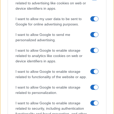
FILM
related to advertising like cookies on web or
device identifiers in apps.
Frasi dei film
Frase film della settimana
I want to allow my user data to be sent to
Frasi film più lette
Google for online advertising purposes.
Incipit dei film
Elenco registi
I want to allow Google to send me
Film più cercati
personalized advertising.
Frasi sul cinema
I want to allow Google to enable storage
SERVIZI
related to analytics like cookies on web or
Mappa del sito
device identifiers in apps.
Privacy Policy
Cookie Policy
I want to allow Google to enable storage
Frasi suddivise per tema
related to functionality of the website or app.
Foto con frasi belle
I want to allow Google to enable storage
Indice degli autori
related to personalization.
I want to allow Google to enable storage
Aforismi
.meglio.it è l'archivio web dedicato a frasi,
related to security, including authentication
aforismi e citazioni più grande del web (137.905 frasi in
functionality and fraud prevention, and other