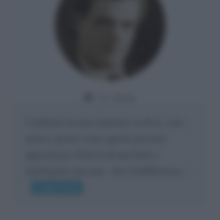
Da:
Giusy
Confermo la mia opinione su di te, cara
amica: parole come queste possono
appartenere SOLO ad una bella e
intelligente persona.. che l'indifferenza,...
Leggi di più