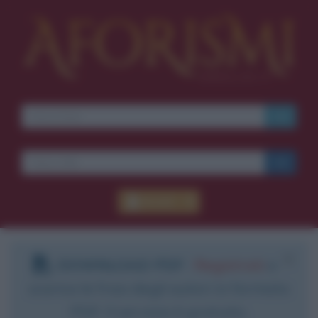
Accedi
DOWNLOAD PDF
:
Registrati
e
scarica le frasi degli autori in formato
PDF. Il servizio è gratuito.