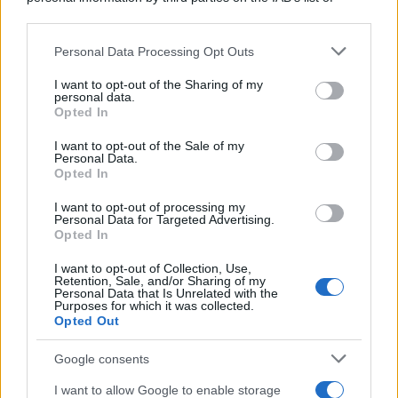
downstream participants.
Personal Data Processing Opt Outs
This information may also be disclosed by us to third parties
on the IAB’s List of Downstream Participants that may further
I want to opt-out of the Sharing of my
disclose it to other third parties.
personal data.
Opted In
Please note that this website/app uses one or more Google
services and may gather and store information including but
I want to opt-out of the Sale of my
Personal Data.
not limited to your visit or usage behaviour. You may click to
Opted In
grant or deny consent to Google and its third-party tags to
use your data for below specified purposes in below Google
I want to opt-out of processing my
consent section.
Personal Data for Targeted Advertising.
FRASI
Opted In
Frase del giorno
I want to opt-out of Collection, Use,
Frasi celebri
Retention, Sale, and/or Sharing of my
Personal Data that Is Unrelated with the
Frasi da condividere
Purposes for which it was collected.
Poesie
Opted Out
Proverbi
Incipit letterari
Google consents
Storie con morale
I want to allow Google to enable storage