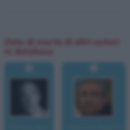
Date di morte di altri autori
in database
Cocteau, Jean
Colaninno, Roberto