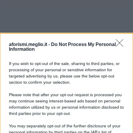
aforismi.meglio.it -
Do Not Process My Personal
Information
If you wish to opt-out of the sale, sharing to third parties, or
processing of your personal or sensitive information for
Ricevi LE FRASI PIÙ BELLE via e-mail
targeted advertising by us, please use the below opt-out
section to confirm your selection.
E-mail
OK
Please note that after your opt-out request is processed you
may continue seeing interest-based ads based on personal
information utilized by us or personal information disclosed to
third parties prior to your opt-out.
You may separately opt-out of the further disclosure of your
personal information by third parties on the IAB’s list of