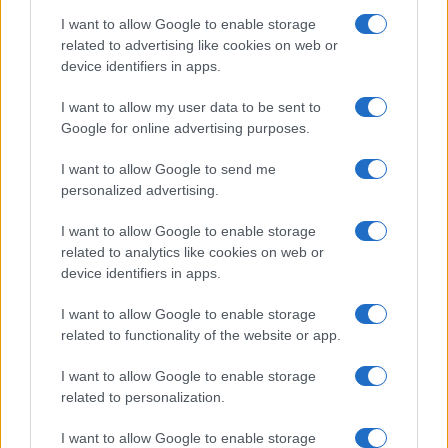
Storie con morale
I want to allow Google to enable storage
FILM
related to advertising like cookies on web or
device identifiers in apps.
Frasi dei film
Frase film della settimana
I want to allow my user data to be sent to
Frasi film più lette
Google for online advertising purposes.
Incipit dei film
Elenco registi
I want to allow Google to send me
Film più cercati
personalized advertising.
Frasi sul cinema
I want to allow Google to enable storage
SERVIZI
related to analytics like cookies on web or
Mappa del sito
device identifiers in apps.
Privacy Policy
Cookie Policy
I want to allow Google to enable storage
Frasi suddivise per tema
related to functionality of the website or app.
Foto con frasi belle
I want to allow Google to enable storage
Indice degli autori
related to personalization.
I want to allow Google to enable storage
Aforismi
.meglio.it è l'archivio web dedicato a frasi,