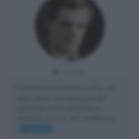
Da:
Giusy
Confermo la mia opinione su di te, cara
amica: parole come queste possono
appartenere SOLO ad una bella e
intelligente persona.. che l'indifferenza,...
Leggi di più