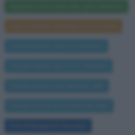
Marguerite Yourcenar nelle opere letterarie
Segno zodiacale di Marguerite Yourcenar
Persone famose nate il 17 dicembre
Persone famose morte il 17 dicembre
Persone famose nate nell'anno 1987
Persone famose morte nell'anno 1987
Foto di Marguerite Yourcenar