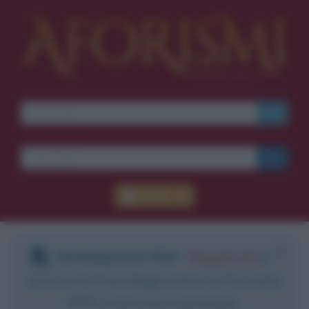
Accedi
DOWNLOAD PDF
:
Registrati
e
scarica le frasi degli autori in formato
PDF. Il servizio è gratuito.