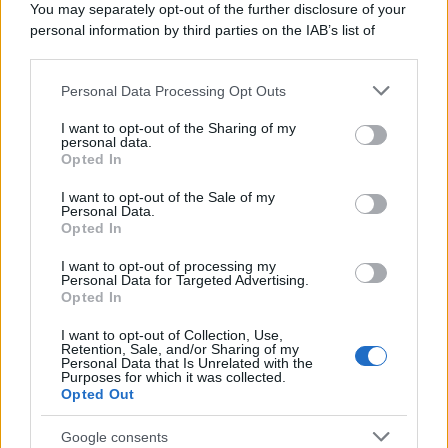
You may separately opt-out of the further disclosure of your
personal information by third parties on the IAB’s list of
downstream participants.
Personal Data Processing Opt Outs
This information may also be disclosed by us to third parties
on the IAB’s List of Downstream Participants that may further
I want to opt-out of the Sharing of my
disclose it to other third parties.
personal data.
Opted In
Please note that this website/app uses one or more Google
services and may gather and store information including but
I want to opt-out of the Sale of my
Personal Data.
not limited to your visit or usage behaviour. You may click to
Opted In
grant or deny consent to Google and its third-party tags to
use your data for below specified purposes in below Google
I want to opt-out of processing my
consent section.
Personal Data for Targeted Advertising.
FRASI
Opted In
Frase del giorno
I want to opt-out of Collection, Use,
Frasi celebri
Retention, Sale, and/or Sharing of my
Personal Data that Is Unrelated with the
Frasi da condividere
Purposes for which it was collected.
Poesie
Opted Out
Proverbi
Incipit letterari
Google consents