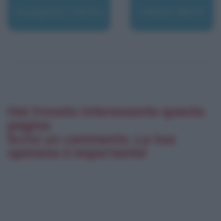
Youngman, Henny
Yudina, Maria
Hai trovato interessante questa
pagina
Scrivi un commento. La tua
opinione è importante!