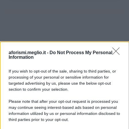
aforismi.meglio.it -
Do Not Process My Personal
Information
If you wish to opt-out of the sale, sharing to third parties, or
processing of your personal or sensitive information for
Ricevi LE FRASI PIÙ BELLE via e-mail
targeted advertising by us, please use the below opt-out
section to confirm your selection.
E-mail
OK
Please note that after your opt-out request is processed you
may continue seeing interest-based ads based on personal
information utilized by us or personal information disclosed to
third parties prior to your opt-out.