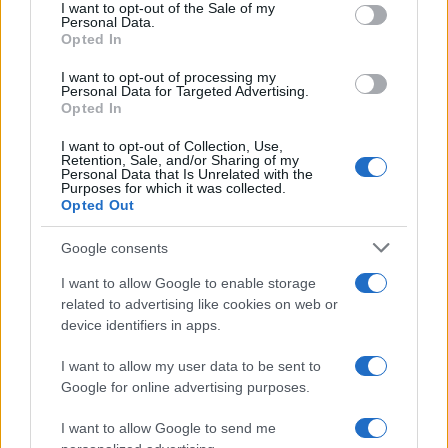
services and may gather and store information including but
I want to opt-out of the Sale of my
Personal Data.
not limited to your visit or usage behaviour. You may click to
Opted In
grant or deny consent to Google and its third-party tags to
use your data for below specified purposes in below Google
I want to opt-out of processing my
consent section.
Personal Data for Targeted Advertising.
FRASI
Opted In
Frase del giorno
I want to opt-out of Collection, Use,
Frasi celebri
Retention, Sale, and/or Sharing of my
Personal Data that Is Unrelated with the
Frasi da condividere
Purposes for which it was collected.
Poesie
Opted Out
Proverbi
Incipit letterari
Google consents
Storie con morale
I want to allow Google to enable storage
FILM
related to advertising like cookies on web or
device identifiers in apps.
Frasi dei film
Frase film della settimana
I want to allow my user data to be sent to
Frasi film più lette
Google for online advertising purposes.
Incipit dei film
Elenco registi
I want to allow Google to send me
Film più cercati