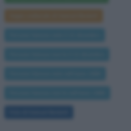
Segno zodiacale di Samuel Beckett
Persone famose nate il 22 dicembre
Persone famose morte il 22 dicembre
Persone famose nate nell'anno 1989
Persone famose morte nell'anno 1989
Foto di Samuel Beckett