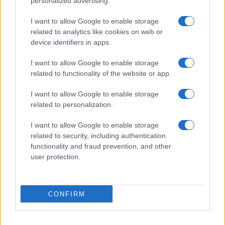
personalized advertising.
Frasi sul cinema
I want to allow Google to enable storage
SERVIZI
related to analytics like cookies on web or
Mappa del sito
device identifiers in apps.
Privacy Policy
Cookie Policy
I want to allow Google to enable storage
Frasi suddivise per tema
related to functionality of the website or app.
Foto con frasi belle
I want to allow Google to enable storage
Indice degli autori
related to personalization.
I want to allow Google to enable storage
Aforismi
.meglio.it è l'archivio web dedicato a frasi,
related to security, including authentication
aforismi e citazioni più grande del web (137.905 frasi in
functionality and fraud prevention, and other
database) • ©2005-2025 • La riproduzione dei testi è
user protection.
consentita citando la fonte secondo la Licenza
Creative Commons
• Nota: in qualità di Affiliato Amazon,
il sito ricava una commissione sugli acquisti idonei. •
CONFIRM
Contatti