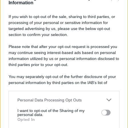
Information
If you wish to opt-out of the sale, sharing to third parties, or
processing of your personal or sensitive information for
Ricevi LE FRASI PIÙ BELLE via e-mail
targeted advertising by us, please use the below opt-out
section to confirm your selection.
E-mail
OK
Please note that after your opt-out request is processed you
may continue seeing interest-based ads based on personal
information utilized by us or personal information disclosed to
third parties prior to your opt-out.
You may separately opt-out of the further disclosure of your
personal information by third parties on the IAB’s list of
downstream participants.
Personal Data Processing Opt Outs
This information may also be disclosed by us to third parties
on the IAB’s List of Downstream Participants that may further
I want to opt-out of the Sharing of my
disclose it to other third parties.
personal data.
Opted In
Please note that this website/app uses one or more Google