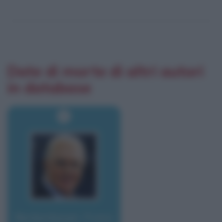
Date di morte di altri autori
in database
Beckenbauer, Franz