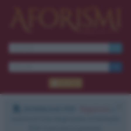
Accedi
DOWNLOAD PDF
:
Registrati
e
scarica le frasi degli autori in formato
PDF. Il servizio è gratuito.