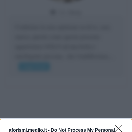
Da:
Giusy
Confermo la mia opinione su di te, cara
amica: parole come queste possono
appartenere SOLO ad una bella e
intelligente persona.. che l'indifferenza,...
Leggi di più
aforismi.meglio.it -
Do Not Process My Personal