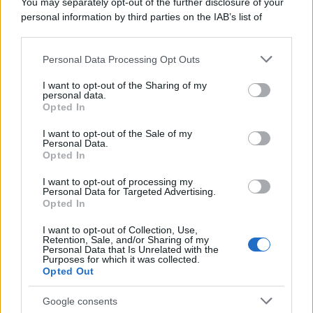
You may separately opt-out of the further disclosure of your
personal information by third parties on the IAB’s list of
downstream participants.
Personal Data Processing Opt Outs
This information may also be disclosed by us to third parties
on the IAB’s List of Downstream Participants that may further
I want to opt-out of the Sharing of my
disclose it to other third parties.
personal data.
Opted In
Please note that this website/app uses one or more Google
services and may gather and store information including but
I want to opt-out of the Sale of my
Personal Data.
not limited to your visit or usage behaviour. You may click to
Opted In
grant or deny consent to Google and its third-party tags to
use your data for below specified purposes in below Google
I want to opt-out of processing my
consent section.
Personal Data for Targeted Advertising.
FRASI
Opted In
Frase del giorno
I want to opt-out of Collection, Use,
Frasi celebri
Retention, Sale, and/or Sharing of my
Personal Data that Is Unrelated with the
Frasi da condividere
Purposes for which it was collected.
Poesie
Opted Out
Proverbi
Incipit letterari
Google consents
Storie con morale