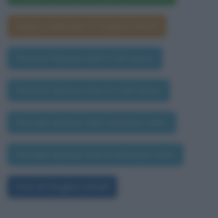
Segno zodiacale di Virginia Woolf
Persone famose nate il 28 marzo
Persone famose morte il 28 marzo
Persone famose nate nell'anno 1941
Persone famose morte nell'anno 1941
Foto di Virginia Woolf