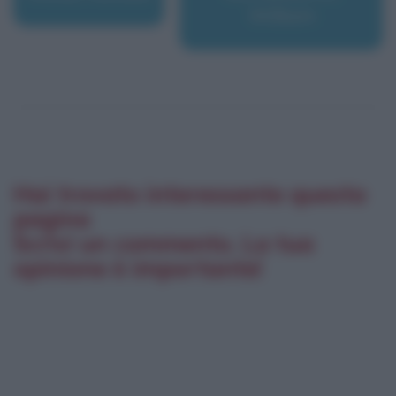
William
Hai trovato interessante questa
pagina
Scrivi un commento. La tua
opinione è importante!