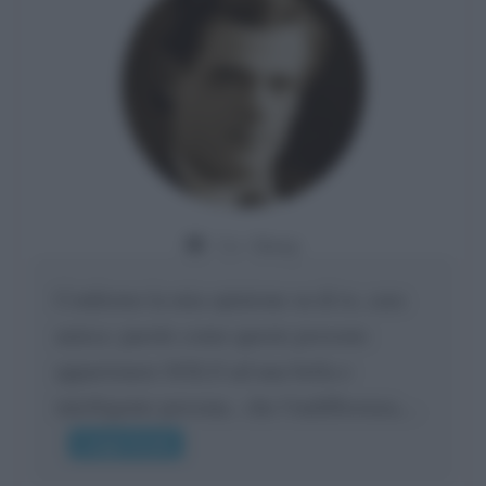
Da:
Giusy
Confermo la mia opinione su di te, cara
amica: parole come queste possono
appartenere SOLO ad una bella e
intelligente persona.. che l'indifferenza,...
Leggi di più