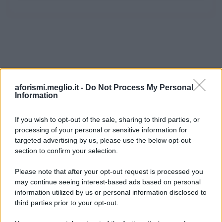
aforismi.meglio.it -
Do Not Process My Personal
Information
If you wish to opt-out of the sale, sharing to third parties, or
processing of your personal or sensitive information for
Ricevi LE FRASI PIÙ BELLE via e-mail
targeted advertising by us, please use the below opt-out
section to confirm your selection.
E-mail
OK
Please note that after your opt-out request is processed you
may continue seeing interest-based ads based on personal
information utilized by us or personal information disclosed to
third parties prior to your opt-out.