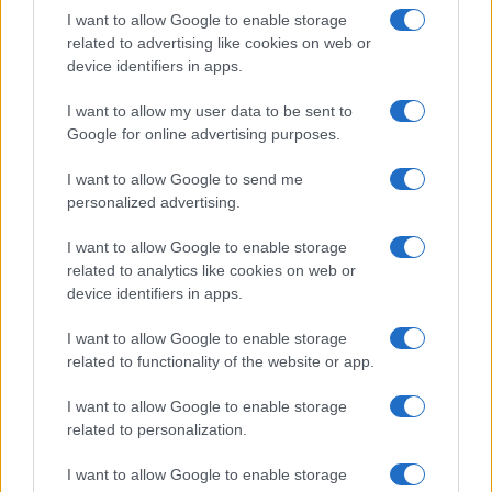
I want to allow Google to enable storage
FILM
related to advertising like cookies on web or
device identifiers in apps.
Frasi dei film
Frase film della settimana
I want to allow my user data to be sent to
Frasi film più lette
Google for online advertising purposes.
Incipit dei film
Elenco registi
I want to allow Google to send me
Film più cercati
personalized advertising.
Frasi sul cinema
I want to allow Google to enable storage
SERVIZI
related to analytics like cookies on web or
Mappa del sito
device identifiers in apps.
Privacy Policy
Cookie Policy
I want to allow Google to enable storage
Frasi suddivise per tema
related to functionality of the website or app.
Foto con frasi belle
I want to allow Google to enable storage
Indice degli autori
related to personalization.
I want to allow Google to enable storage
Aforismi
.meglio.it è l'archivio web dedicato a frasi,