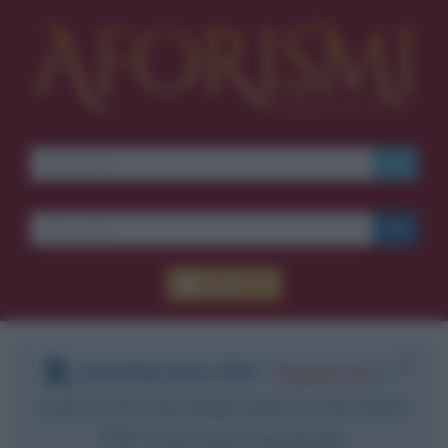
Accedi
DOWNLOAD PDF
:
Registrati
e
scarica le frasi degli autori in formato
PDF. Il servizio è gratuito.