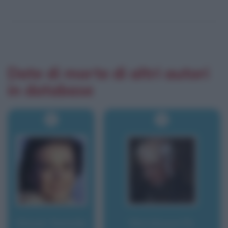
Date di morte di altri autori
in database
Wood, Natalie
Wordsworth,