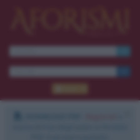
Accedi
DOWNLOAD PDF
:
Registrati
e
scarica le frasi degli autori in formato
PDF. Il servizio è gratuito.