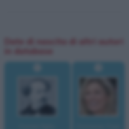
Date di nascita di altri autori
in database
Dumas figlio,
Dunaway, Faye