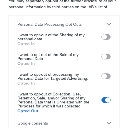
You may separately opt-out of the further disclosure of your
personal information by third parties on the IAB’s list of
downstream participants.
Personal Data Processing Opt Outs
This information may also be disclosed by us to third parties
on the IAB’s List of Downstream Participants that may further
I want to opt-out of the Sharing of my
disclose it to other third parties.
personal data.
Opted In
Please note that this website/app uses one or more Google
services and may gather and store information including but
I want to opt-out of the Sale of my
Personal Data.
not limited to your visit or usage behaviour. You may click to
Opted In
grant or deny consent to Google and its third-party tags to
use your data for below specified purposes in below Google
I want to opt-out of processing my
consent section.
Personal Data for Targeted Advertising.
FRASI
Opted In
Frase del giorno
I want to opt-out of Collection, Use,
Frasi celebri
Retention, Sale, and/or Sharing of my
Personal Data that Is Unrelated with the
Frasi da condividere
Purposes for which it was collected.
Poesie
Opted Out
Proverbi
Incipit letterari
Google consents
Storie con morale