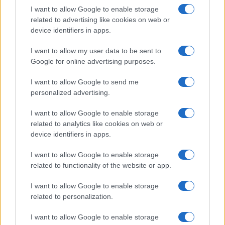
I want to allow Google to enable storage
FILM
related to advertising like cookies on web or
device identifiers in apps.
Frasi dei film
Frase film della settimana
I want to allow my user data to be sent to
Frasi film più lette
Google for online advertising purposes.
Incipit dei film
Elenco registi
I want to allow Google to send me
Film più cercati
personalized advertising.
Frasi sul cinema
I want to allow Google to enable storage
SERVIZI
related to analytics like cookies on web or
Mappa del sito
device identifiers in apps.
Privacy Policy
Cookie Policy
I want to allow Google to enable storage
Frasi suddivise per tema
related to functionality of the website or app.
Foto con frasi belle
I want to allow Google to enable storage
Indice degli autori
related to personalization.
I want to allow Google to enable storage
Aforismi
.meglio.it è l'archivio web dedicato a frasi,