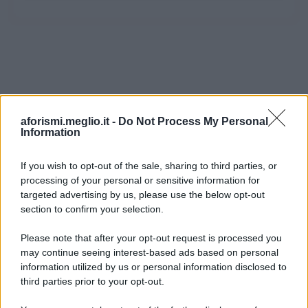
aforismi.meglio.it -
Do Not Process My Personal
Information
If you wish to opt-out of the sale, sharing to third parties, or
processing of your personal or sensitive information for
Ricevi LE FRASI PIÙ BELLE via e-mail
targeted advertising by us, please use the below opt-out
section to confirm your selection.
E-mail
OK
Please note that after your opt-out request is processed you
may continue seeing interest-based ads based on personal
information utilized by us or personal information disclosed to
third parties prior to your opt-out.