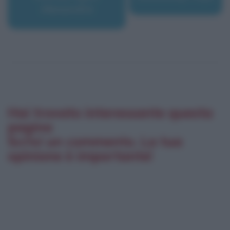
Alexandre
Hai trovato interessante questa
pagina
Scrivi un commento. La tua
opinione è importante!