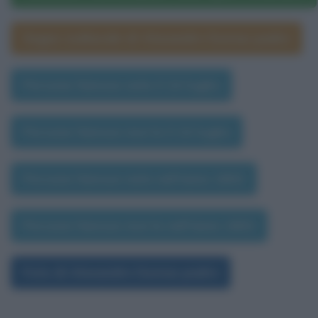
Segno zodiacale di Alexandre Dumas padre
Persone famose nate il 24 luglio
Persone famose morte il 24 luglio
Persone famose nate nell'anno 1802
Persone famose morte nell'anno 1802
Foto di Alexandre Dumas padre