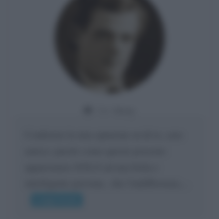
Da:
Giusy
Confermo la mia opinione su di te, cara
amica: parole come queste possono
appartenere SOLO ad una bella e
intelligente persona.. che l'indifferenza,...
Leggi di più